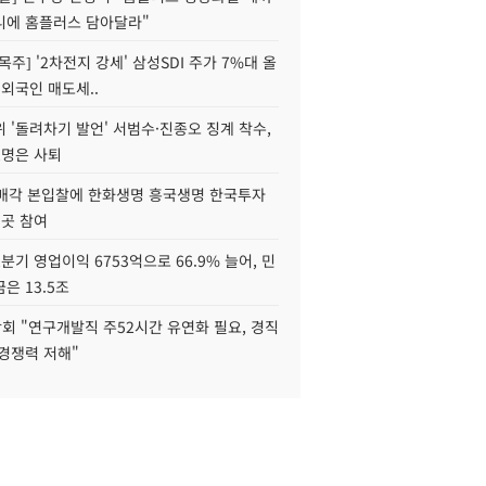
니에 홈플러스 담아달라"
목주] '2차전지 강세' 삼성SDI 주가 7%대 올
 외국인 매도세..
 '돌려차기 발언' 서범수·진종오 징계 착수,
2명은 사퇴
 매각 본입찰에 한화생명 흥국생명 한국투자
3곳 참여
분기 영업이익 6753억으로 66.9% 늘어, 민
은 13.5조
회 "연구개발직 주52시간 유연화 필요, 경직
경쟁력 저해"