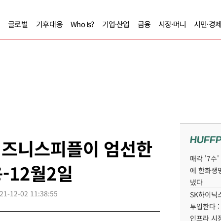
글로벌
기후대응
Who Is?
기업·산업
금융
시장·머니
시민·경
HUFF
] 비즈니스피플이 엄선한
매각 '7수
-12월2일
에 한화생
냈다
21-12-02 11:38:55
SK하이닉스
투입한다 :
인프라 시