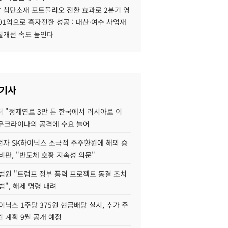
 첨단소재 포트폴리오 전환 효과로 2분기 영
01억으로 흑자전환 성공 : 대산·여수 사업재
질개선 속도 높인다
 기사
 "정제연료 3만 톤 한국에서 러시아로 이
 우크라이나의 공격에 수요 늘어
자 SK하이닉스 소극적 주주환원에 해외 증
비판, "반도체 호황 지속성 의문"
법원 "트럼프 정부 풍력 프로젝트 동결 조치
법", 해제 명령 내려
이닉스 1주당 375원 현금배당 실시, 추가 주
 계획 9월 공개 예정