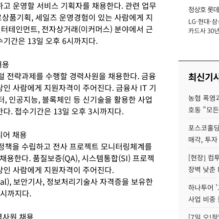
하고 운영할 서비스 기획자를 채용한다. 관련 업무
정상호 롯데
상품기획, 세일즈 운영경험이 있는 사람에게 지
LG·현대·삼
장
, 엔터테인먼트, 전자상거래(이커머스) 분야에서 근
카드사 30년
수기간은 13일 오후 6시까지다.
에 '초집중' 
채용
털 전략과제를 수행할 경력사원을 채용한다. 금융
최신기
이상인 사람에게 지원자격이 주어진다. 금융사 IT 기
농협 폭염과
이터, 인공지능, 블록체인 등 신기술을 활용한 사업
호동 "모든
다. 접수기간은 13일 오후 3시까지다.
포스코홀딩
니어 채용
매각, 투자
리정책을 수립하고 전사 프로젝트 모니터링체계를
용한다. 품질보증(QA), 시스템통합(SI) 프로젝
[현장] 컴
이상인 사람에게 지원자격이 주어진다.
장벽 낮춘 
ssional), 보안기사, 정보처리기술사 자격증을 보유한
하나투어 '
3시까지다.
사업 비중 
력사원 채용
[7일 오!