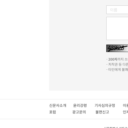
-
200자
까지 쓰실
- 저작권 등 
- 타인에게 불
신문사소개
윤리강령
기사심의규정
이
포럼
광고문의
불편신고