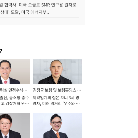
원 협력사' 미국 오클로 SMR 연구용 원자로
 상태' 도달, 미국 에너지부..
?
통령실 민정수석비
김정균 보령 및 보령홀딩스 대
 출신, 공소청·중수
제약업계의 젊은 오너 3세 경
표이사 사장
두고 검찰개혁 완수
영자, 미래 먹거리 '우주와 헬
년]
스케어' 공들여 [2026년]