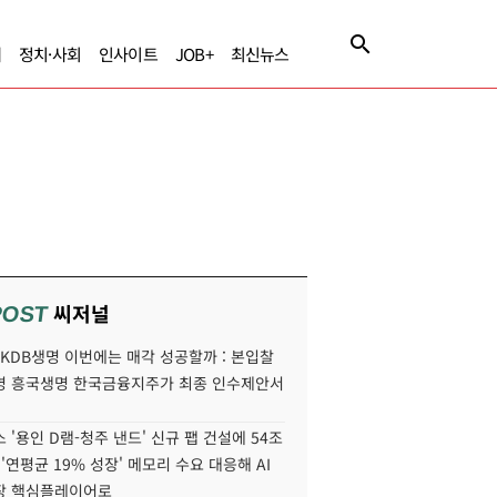
제
정치·사회
인사이트
JOB+
최신뉴스
씨저널
POST
' KDB생명 이번에는 매각 성공할까 : 본입찰
명 흥국생명 한국금융지주가 최종 인수제안서
 '용인 D램-청주 낸드' 신규 팹 건설에 54조
 '연평균 19% 성장' 메모리 수요 대응해 AI
장 핵심플레이어로