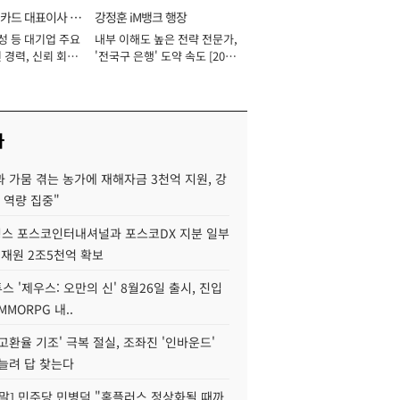
카드 대표이사 사
강정훈 iM뱅크 행장
성 등 대기업 주요
내부 이해도 높은 전략 전문가,
 경력, 신뢰 회복
'전국구 은행' 도약 속도 [2026
[2026년]
년]
사
 가뭄 겪는 농가에 재해자금 3천억 지원, 강
 역량 집중"
스 포스코인터내셔널과 포스코DX 지분 일부
 재원 2조5천억 확보
투스 '제우스: 오만의 신' 8월26일 출시, 진입
MMORPG 내..
고환율 기조' 극복 절실, 조좌진 '인바운드'
늘려 답 찾는다
정말] 민주당 민병덕 "홈플러스 정상화될 때까