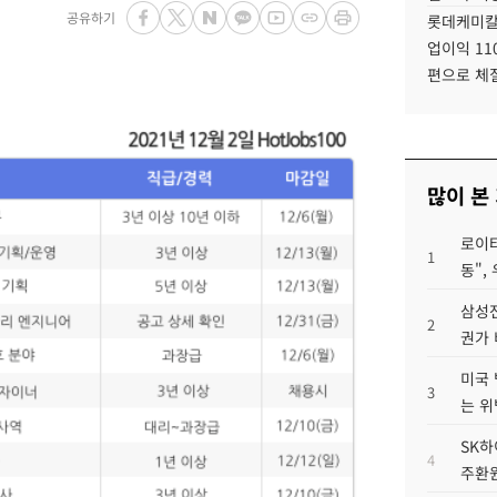
공유하기
롯데케미칼
업이익 11
편으로 체
많이 본
로이터
1
동",
삼성전
2
권가 
미국 
3
는 위
SK하
4
주환원