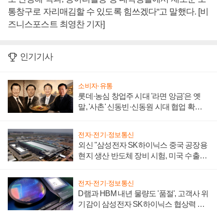
통창구로 자리매김할 수 있도록 힘쓰겠다"고 말했다. [비
즈니스포스트 최영찬 기자]
인기기사
소비자·유통
롯데·농심 창업주 시대 '라면 앙금'은 옛
말, '사촌' 신동빈·신동원 시대 협업 확대
일로
전자·전기·정보통신
외신 "삼성전자 SK하이닉스 중국 공장용
현지 생산 반도체 장비 시험, 미국 수출통
제 대비"
전자·전기·정보통신
D램과 HBM 내년 물량도 '품절', 고객사 위
기감이 삼성전자 SK하이닉스 협상력 더
키워