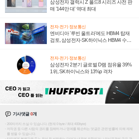
삼성전자 갤럭시 Z 폴드8 시리즈 사전 판
매 '144만 대' 역대 최대
전자·전기·정보통신
엔비디아 '루빈 울트라'에도 HBM4 탑재
검토, 삼성전자·SK하이닉스 HBM4 수율
에 주도권 갈린다
전자·전기·정보통신
삼성전자 2분기 글로벌 D램 점유율 39%
1위, SK하이닉스와 13%p 격차
기사댓글
0
개
200자까지 쓰실 수 있습니다. (현재 0 byte / 최대 400byte)
저작권 등 다른 사람의 권리를 침해하거나 명예를 훼손하는 댓글은 관련 법률에 의해 제재
를 받을 수 있습니다.
타인에게 불쾌감을 주는 욕설 등 비하하는 단어가 내용에 포함되거나 인신공격성 글은 관