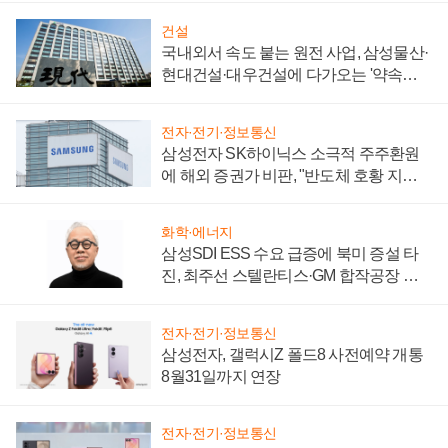
건설
국내외서 속도 붙는 원전 사업, 삼성물산·
현대건설·대우건설에 다가오는 '약속의
시간'
전자·전기·정보통신
삼성전자 SK하이닉스 소극적 주주환원
에 해외 증권가 비판, "반도체 호황 지속
성 의문"
화학·에너지
삼성SDI ESS 수요 급증에 북미 증설 타
진, 최주선 스텔란티스·GM 합작공장 건
설 재추진하나
전자·전기·정보통신
삼성전자, 갤럭시Z 폴드8 사전예약 개통
8월31일까지 연장
전자·전기·정보통신