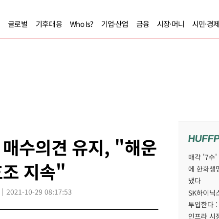
글로벌
기후대응
Who Is?
기업·산업
금융
시장·머니
시민·경
HUFF
매수의견 유지, "해운
매각 '7수
조 지속"
에 한화생
냈다
2021-10-29 08:17:53
SK하이닉스
투입한다 :
인프라 시