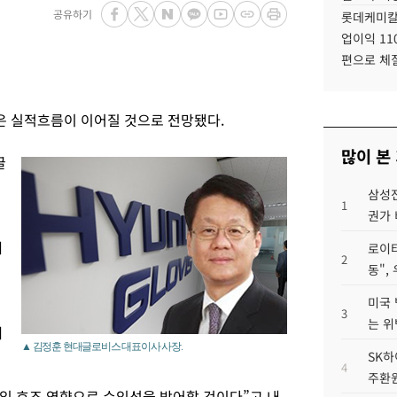
공유하기
롯데케미칼
업이익 11
편으로 체
은 실적흐름이 이어질 것으로 전망됐다.
많이 본
글
삼성전
1
권가 
에
로이터
2
동",
미국 
3
는 위
재
▲ 김정훈 현대글로비스 대표이사 사장.
SK하
4
주환원
임 호조 영향으로 수익성을 방어할 것이다”고 내