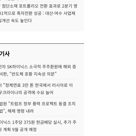
 첨단소재 포트폴리오 전환 효과로 2분기 영
01억으로 흑자전환 성공 : 대산·여수 사업재
질개선 속도 높인다
 기사
자 SK하이닉스 소극적 주주환원에 해외 증
비판, "반도체 호황 지속성 의문"
 "정제연료 3만 톤 한국에서 러시아로 이
 우크라이나의 공격에 수요 늘어
법원 "트럼프 정부 풍력 프로젝트 동결 조치
법", 해제 명령 내려
이닉스 1주당 375원 현금배당 실시, 추가 주
 계획 9월 공개 예정