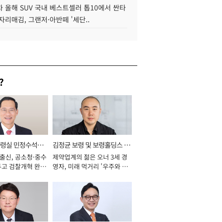
 올해 SUV 국내 베스트셀러 톱10에서 싼타
자리매김, 그랜저·아반떼 '세단..
?
통령실 민정수석비
김정균 보령 및 보령홀딩스 대
 출신, 공소청·중수
제약업계의 젊은 오너 3세 경
표이사 사장
두고 검찰개혁 완수
영자, 미래 먹거리 '우주와 헬
년]
스케어' 공들여 [2026년]