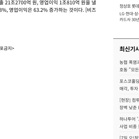
21조2700억 원, 영업이익 1조810억 원을 낼
정상호 롯데
8%, 영업이익은 63.2% 증가하는 것이다. [비즈
LG·현대·삼
장
카드사 30년
에 '초집중' 
최신기
배포금지>
농협 폭염과
호동 "모든
포스코홀딩
매각, 투자
[현장] 컴
장벽 낮춘 
하나투어 '
사업 비중 
[7일 오!