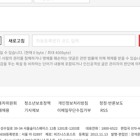
 수 있습니다. (현재 0 byte / 최대 400byte)
다른 사람의 권리를 침해하거나 명예를 훼손하는 댓글은 관련 법률에 의해 제재를 받을 수 있습니
쾌감을 주는 욕설 등 비하하는 단어가 내용에 포함되거나 인신공격성 글은 관리자의 판단에 의해
용자위원회
청소년보호정책
개인정보처리방침
정정·반론보도
인재채용
기사제보
이메일무단수집거부
RSS
수일로 39-34 서울숲더스페이스 12층 1201호-1203호
대표전화 : 1800-6522
편집국 070-4
8658
등록번호 : 서울 아 02897
제호: 비즈니스포스트
등록일: 2013.11.13
발행·편집인 : 강석
X
Copyright ? 2013 비즈니스포스트. All rights reserved.