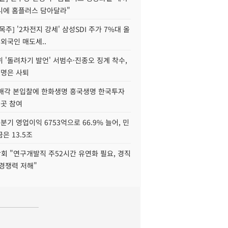
니에 홈플러스 담아달라"
목주] '2차전지 강세' 삼성SDI 주가 7%대 올
 외국인 매도세..
 '돌려차기 발언' 서범수·진종오 징계 착수,
2명은 사퇴
 매각 본입찰에 한화생명 흥국생명 한국투자
3곳 참여
분기 영업이익 6753억으로 66.9% 늘어, 민
은 13.5조
회 "연구개발직 주52시간 유연화 필요, 경직
경쟁력 저해"