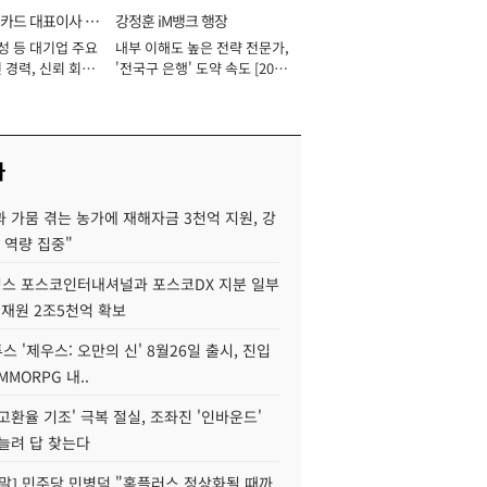
카드 대표이사 사
강정훈 iM뱅크 행장
성 등 대기업 주요
내부 이해도 높은 전략 전문가,
 경력, 신뢰 회복
'전국구 은행' 도약 속도 [2026
[2026년]
년]
사
 가뭄 겪는 농가에 재해자금 3천억 지원, 강
 역량 집중"
스 포스코인터내셔널과 포스코DX 지분 일부
 재원 2조5천억 확보
투스 '제우스: 오만의 신' 8월26일 출시, 진입
MMORPG 내..
고환율 기조' 극복 절실, 조좌진 '인바운드'
늘려 답 찾는다
정말] 민주당 민병덕 "홈플러스 정상화될 때까