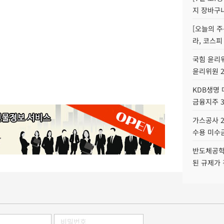
지 장바구
[오늘의 주
라, 코스피
국힘 윤리위
윤리위원 
KDB생명
금융지주 
가스공사 2
수용 미수금
반도체공학
된 규제가 