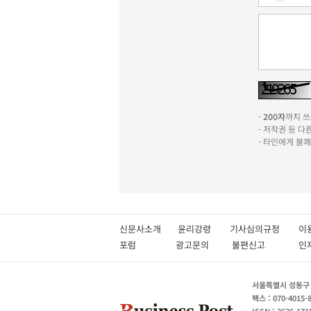
-
200자
까지 쓰실
- 저작권 등 
- 타인에게 불
신문사소개
윤리강령
기사심의규정
이
포럼
광고문의
불편신고
서울특별시 성동구 성
팩스 : 070-4015-
ISSN : 2636-171