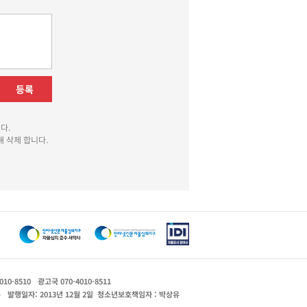
등록
다.
 삭제 합니다.
010-8510
광고국 070-4010-8511
운
발행일자: 2013년 12월 2일
청소년보호책임자 : 박상유