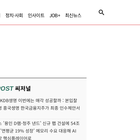
제
정치·사회
인사이트
JOB+
최신뉴스
씨저널
POST
' KDB생명 이번에는 매각 성공할까 : 본입찰
명 흥국생명 한국금융지주가 최종 인수제안서
 '용인 D램-청주 낸드' 신규 팹 건설에 54조
 '연평균 19% 성장' 메모리 수요 대응해 AI
장 핵심플레이어로