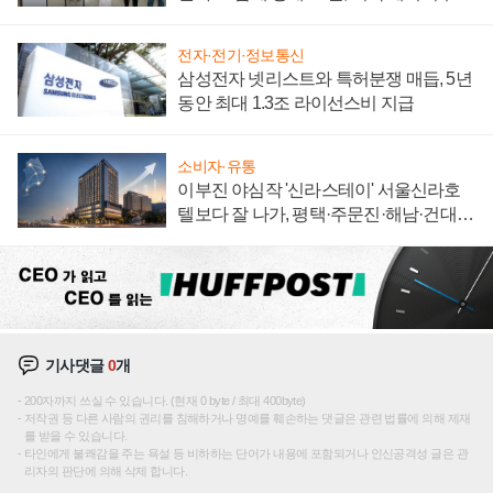
"중요한 이정표"
전자·전기·정보통신
삼성전자 넷리스트와 특허분쟁 매듭, 5년
동안 최대 1.3조 라이선스비 지급
소비자·유통
이부진 야심작 '신라스테이' 서울신라호
텔보다 잘 나가, 평택·주문진·해남·건대로
성장판 더 넓힌다
기사댓글
0
개
200자까지 쓰실 수 있습니다. (현재 0 byte / 최대 400byte)
저작권 등 다른 사람의 권리를 침해하거나 명예를 훼손하는 댓글은 관련 법률에 의해 제재
를 받을 수 있습니다.
타인에게 불쾌감을 주는 욕설 등 비하하는 단어가 내용에 포함되거나 인신공격성 글은 관
리자의 판단에 의해 삭제 합니다.