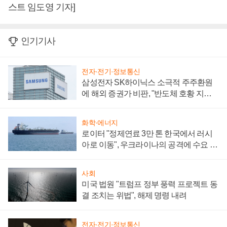
스트 임도영 기자]
인기기사
전자·전기·정보통신
삼성전자 SK하이닉스 소극적 주주환원
에 해외 증권가 비판, "반도체 호황 지속
성 의문"
화학·에너지
로이터 "정제연료 3만 톤 한국에서 러시
아로 이동", 우크라이나의 공격에 수요 늘
어
사회
미국 법원 "트럼프 정부 풍력 프로젝트 동
결 조치는 위법", 해제 명령 내려
전자·전기·정보통신