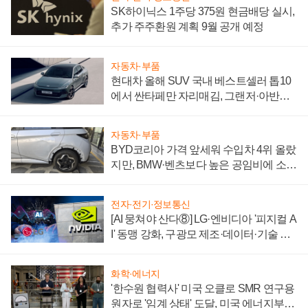
SK하이닉스 1주당 375원 현금배당 실시,
추가 주주환원 계획 9월 공개 예정
자동차·부품
현대차 올해 SUV 국내 베스트셀러 톱10
에서 싼타페만 자리매김, 그랜저·아반떼
'세단 쌍끌이'로 내수 방어
자동차·부품
BYD코리아 가격 앞세워 수입차 4위 올랐
지만, BMW·벤츠보다 높은 공임비에 소비
자 불만 폭발
전자·전기·정보통신
[AI 뭉쳐야 산다⑧] LG·엔비디아 '피지컬 A
I' 동맹 강화, 구광모 제조·데이터·기술 결
집해 종합 로보틱스 기업으로
화학·에너지
'한수원 협력사' 미국 오클로 SMR 연구용
원자로 '임계 상태' 도달, 미국 에너지부