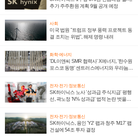
추가 주주환원 계획 9월 공개 예정
사회
미국 법원 "트럼프 정부 풍력 프로젝트 동
결 조치는 위법", 해제 명령 내려
화학·에너지
'DL이앤씨 SMR 협력사' X에너지, '한수원
포스코 동맹' 센트러스에너지와 우라늄
계약 체결
전자·전기·정보통신
SK하이닉스 노사 '성과급 주식지급' 평행
선, 곽노정 'N% 성과급' 법적 논란 벗을지
주목
전자·전기·정보통신
SK하이닉스, 용인 'Y2' 팹과 청주 'M17' 팹
건설에 54조 투자 결정