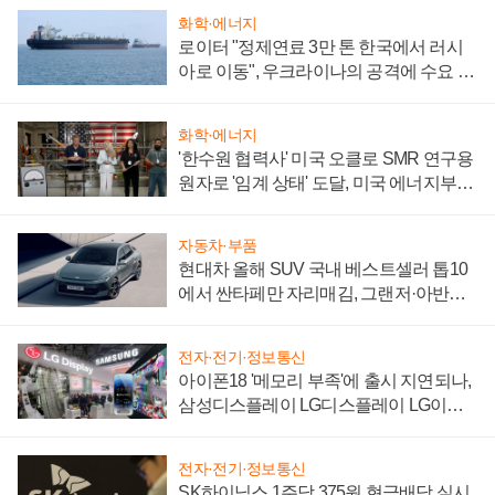
화학·에너지
로이터 "정제연료 3만 톤 한국에서 러시
아로 이동", 우크라이나의 공격에 수요 늘
어
화학·에너지
'한수원 협력사' 미국 오클로 SMR 연구용
원자로 '임계 상태' 도달, 미국 에너지부
"중요한 이정표"
자동차·부품
현대차 올해 SUV 국내 베스트셀러 톱10
에서 싼타페만 자리매김, 그랜저·아반떼
'세단 쌍끌이'로 내수 방어
전자·전기·정보통신
아이폰18 '메모리 부족'에 출시 지연되나,
삼성디스플레이 LG디스플레이 LG이노
텍 '탈애플' 수익 다각화 속도
전자·전기·정보통신
SK하이닉스 1주당 375원 현금배당 실시,