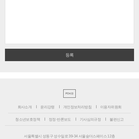
PC버전
회사소개
윤리강령
개인정보처리방침
이용자위원회
청소년보호정책
정정·반론보도
기사심의규정
불편신고
서울특별시 성동구 성수일로 39-34 서울숲더스페이스 12층