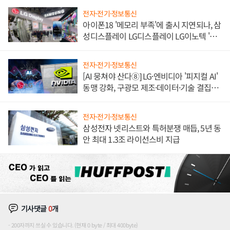
전자·전기·정보통신
아이폰18 '메모리 부족'에 출시 지연되나, 삼
성디스플레이 LG디스플레이 LG이노텍 '탈
애플' 수익 다각화 속도
전자·전기·정보통신
[AI 뭉쳐야 산다⑧] LG·엔비디아 '피지컬 AI'
동맹 강화, 구광모 제조·데이터·기술 결집
해 종합 로보틱스 기업으로
전자·전기·정보통신
삼성전자 넷리스트와 특허분쟁 매듭, 5년 동
안 최대 1.3조 라이선스비 지급
기사댓글
0
개
200자까지 쓰실 수 있습니다. (현재 0 byte / 최대 400byte)