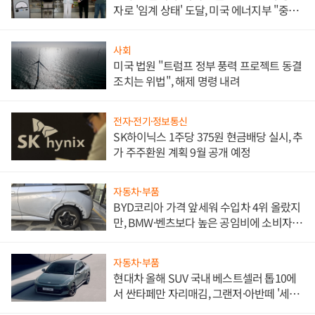
자로 '임계 상태' 도달, 미국 에너지부 "중요
한 이정표"
사회
미국 법원 "트럼프 정부 풍력 프로젝트 동결
조치는 위법", 해제 명령 내려
전자·전기·정보통신
SK하이닉스 1주당 375원 현금배당 실시, 추
가 주주환원 계획 9월 공개 예정
자동차·부품
BYD코리아 가격 앞세워 수입차 4위 올랐지
만, BMW·벤츠보다 높은 공임비에 소비자
불만 폭발
자동차·부품
현대차 올해 SUV 국내 베스트셀러 톱10에
서 싼타페만 자리매김, 그랜저·아반떼 '세단
쌍끌이'로 내수 방어