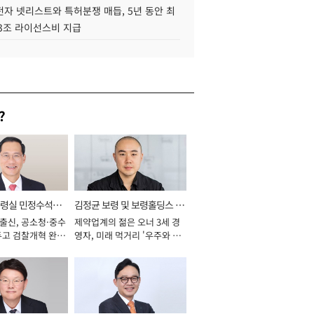
자 넷리스트와 특허분쟁 매듭, 5년 동안 최
.3조 라이선스비 지급
?
통령실 민정수석비
김정균 보령 및 보령홀딩스 대
 출신, 공소청·중수
제약업계의 젊은 오너 3세 경
표이사 사장
두고 검찰개혁 완수
영자, 미래 먹거리 '우주와 헬
년]
스케어' 공들여 [2026년]