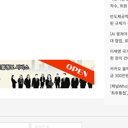
착수, 위원
반도체공학
된 규제가 
[AI 뭉쳐
대 협업, 
이재명 국
흰 장미 건
카카오 올해
금 300만
[채널Who
'최후통첩'