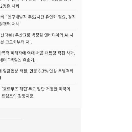
 2명은 사퇴
회 "연구개발직 주52시간 유연화 필요, 경직
경쟁력 저해"
야 산다⑩] 두산그룹 박정원 엔비디아와 AI 시
로봇 고도화부터 저..
가폭력 피해자에 역대 처음 대통령 직접 사과,
네며 "책임엔 유효기..
 임금협상 타결, 연봉 6.3% 인상 특별격려
원
] '호르무즈 해협'두고 말만 거창한 미국의
, 트럼프의 갈팡지팡..