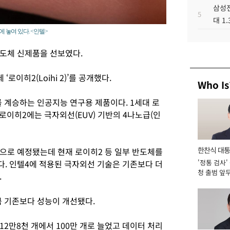
삼성전
5
대 1
에 놓여 있다. <인텔>
도체 신제품을 선보였다.
로이히2(Loihi 2)’를 공개했다.
Who Is
를 계승하는 인공지능 연구용 제품이다. 1세대 로
로이히2에는 극자외선(EUV) 기반의 4나노급(인
한찬식 대
것으로 예정됐는데 현재 로이히2 등 일부 반도체를
'정통 검사'
. 인텔4에 적용된 극자외선 기술은 기존보다 더
서관
청 출범 앞
.
맡아 [2026
큼 기존보다 성능이 개선됐다.
2만8천 개에서 100만 개로 늘었고 데이터 처리