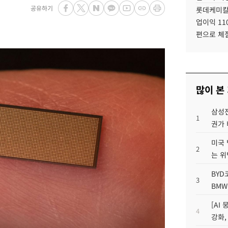
공유하기
롯데케미칼
업이익 11
편으로 체
많이 본
삼성전
1
권가 
미국 
2
는 위
BYD
3
BMW
[AI
4
강화,