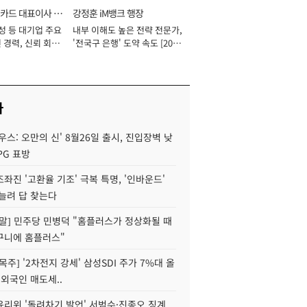
카드 대표이사 사
강정훈 iM뱅크 행장
성 등 대기업 주요
내부 이해도 높은 전략 전문가,
 경력, 신뢰 회복
'전국구 은행' 도약 속도 [2026
[2026년]
년]
사
우스: 오만의 신' 8월26일 출시, 진입장벽 낮
PG 표방
좌진 '고환율 기조' 극복 특명, '인바운드'
늘려 답 찾는다
정말] 민주당 민병덕 "홈플러스가 정상화될 때
구니에 홈플러스"
목주] '2차전지 강세' 삼성SDI 주가 7%대 올
 외국인 매도세..
윤리위 '돌려차기 발언' 서범수·진종오 징계