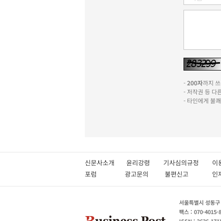
-
200자
까지 쓰실
- 저작권 등 
- 타인에게 불
신문사소개
윤리강령
기사심의규정
이
포럼
광고문의
불편신고
서울특별시 성동구 성
팩스 : 070-4015-
ISSN : 2636-171