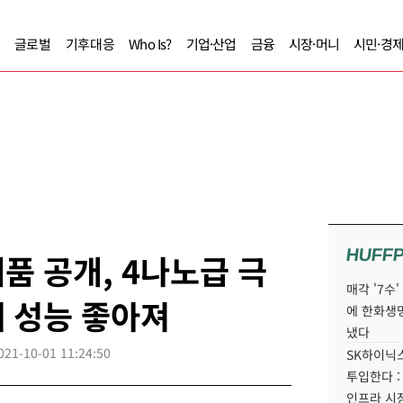
글로벌
기후대응
Who Is?
기업·산업
금융
시장·머니
시민·경
HUFF
품 공개, 4나노급 극
매각 '7수
 성능 좋아져
에 한화생
냈다
021-10-01 11:24:50
SK하이닉스
투입한다 :
인프라 시