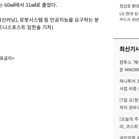
는 60㎟에서 31㎟로 줄었다.
정상호 롯데
LG·현대·삼
장
신러닝), 로봇시스템 등 인공지능을 요구하는 분
카드사 30년
에 '초집중' 
비즈니스포스트 임한솔 기자]
최신기
배포금지>
컴투스 '제
춘 MMOR
하나투어 조
사업 비중 
[7일 오!
까지 장바
[오늘의 주
라, 코스피
국민의힘 