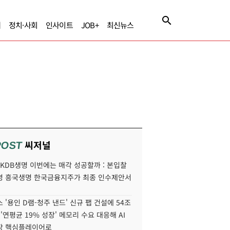
제
정치·사회
인사이트
JOB+
최신뉴스
씨저널
POST
' KDB생명 이번에는 매각 성공할까 : 본입찰
명 흥국생명 한국금융지주가 최종 인수제안서
 '용인 D램-청주 낸드' 신규 팹 건설에 54조
 '연평균 19% 성장' 메모리 수요 대응해 AI
장 핵심플레이어로