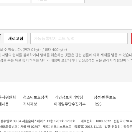
 수 있습니다. (현재 0 byte / 최대 400byte)
다른 사람의 권리를 침해하거나 명예를 훼손하는 댓글은 관련 법률에 의해 제재를 받을 수 있습니
쾌감을 주는 욕설 등 비하하는 단어가 내용에 포함되거나 인신공격성 글은 관리자의 판단에 의해
용자위원회
청소년보호정책
개인정보처리방침
정정·반론보도
인재채용
기사제보
이메일무단수집거부
RSS
수일로 39-34 서울숲더스페이스 12층 1201호-1203호
대표전화 : 1800-6522
편집국 070-4
8658
등록번호 : 서울 아 02897
제호: 비즈니스포스트
등록일: 2013.11.13
발행·편집인 : 강석
X
Copyright ? 2013 비즈니스포스트. All rights reserved.