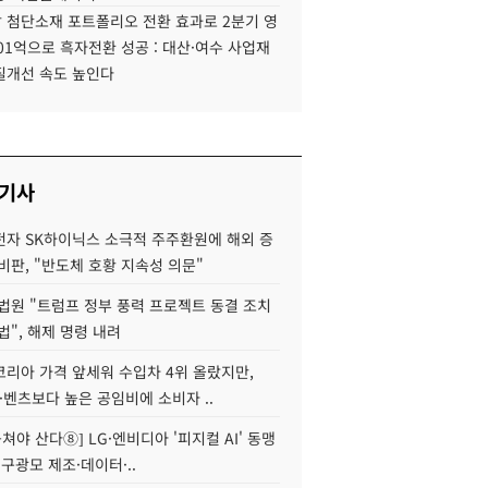
 첨단소재 포트폴리오 전환 효과로 2분기 영
01억으로 흑자전환 성공 : 대산·여수 사업재
질개선 속도 높인다
 기사
자 SK하이닉스 소극적 주주환원에 해외 증
비판, "반도체 호황 지속성 의문"
법원 "트럼프 정부 풍력 프로젝트 동결 조치
법", 해제 명령 내려
코리아 가격 앞세워 수입차 4위 올랐지만,
·벤츠보다 높은 공임비에 소비자 ..
 뭉쳐야 산다⑧] LG·엔비디아 '피지컬 AI' 동맹
 구광모 제조·데이터·..