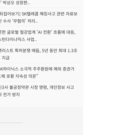
O' 박상오 성장판..
 뒤집어보기] SK텔레콤 해킹사고 관련 자료보
 수사 '무혐의' 처리..
한 글로벌 철강업계 'AI 전환' 흐름에 대응,
스턴다이나믹스 사업..
리스트 특허분쟁 매듭, 5년 동안 최대 1.3조
 지급
SK하이닉스 소극적 주주환원에 해외 증권가
도체 호황 지속성 의문"
신3사 불공정약관 시정 명령, 개인정보 사고
자 전가 방지