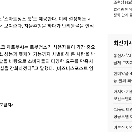
조현상 HS
효성과 인적 
장
정화 단계 들
'스마트싱스 펫'도 제공한다. 미리 설정해둔 시
서 보여준다. 자율주행을 하다가 반려동물을 인식
최신기
크 제트봇AI는 로봇청소기 사용자들이 가장 중요
 성능과 펫케어 기능까지 차별화해 큰 사랑을 받
통신사 'A
기술을 바탕으로 소비자들의 다양한 요구를 만족시
금제 고지제
십을 강화하겠다"고 말했다. [비즈니스포스트 임
한미약품 4
등 불씨 
아시아 기술
모간스탠리 
배포금지>
CJ올리브영
성공모델 
이부진 야