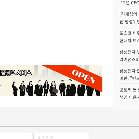
'12년 CE
[김재섭의
전 명령위반
포스코 비롯
현대차 보
삼성전자·넷
라이선스비
삼성전자 
비판, "반
공정위 통
책임 이용