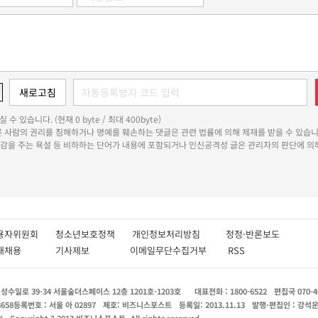
 수 있습니다. (현재 0 byte / 최대 400byte)
다른 사람의 권리를 침해하거나 명예를 훼손하는 댓글은 관련 법률에 의해 제재를 받을 수 있습니
쾌감을 주는 욕설 등 비하하는 단어가 내용에 포함되거나 인신공격성 글은 관리자의 판단에 의해
용자위원회
청소년보호정책
개인정보처리방침
정정·반론보도
인재채용
기사제보
이메일무단수집거부
RSS
수일로 39-34 서울숲더스페이스 12층 1201호-1203호
대표전화 : 1800-6522
편집국 070-4
8658
등록번호 : 서울 아 02897
제호: 비즈니스포스트
등록일: 2013.11.13
발행·편집인 : 강석
X
Copyright ? 2013 비즈니스포스트. All rights reserved.