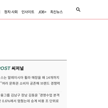
제
정치·사회
인사이트
JOB+
최신뉴스
씨저널
POST
스는 말레이시아 휠라 매장을 왜 14개까지
 "여러 문화권 소비자 공존해 브랜드 경쟁력
융그룹 김남구 장남 김동윤 '경영수업 본격
분은 0.6%에서 멈췄는데 승계 비용 조 단위로