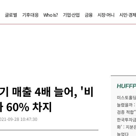
글로벌
기후대응
Who Is?
기업·산업
금융
시장·머니
시민·경
HUFF
 매출 4배 늘어, '비
미스토홀딩
 60% 차지
늘렸을까 :
검증 적합"
021-09-28 10:47:30
한국투자금
화' : 지
늘었다