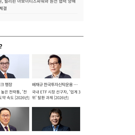
, 필리핀 아보이티즈파워와 원전 협력 양해
 체결
?
뱅크 행장
배재규 한국투자신탁운용 대
높은 전략통, '전
국내 ETF 시장 선구자, '업계 3
표이사 사장
도약 속도 [2026년]
위' 탈환 과제 [2026년]