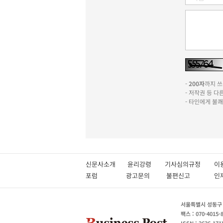
-
200자
까지 쓰실
- 저작권 등 
- 타인에게 불
신문사소개
윤리강령
기사심의규정
이
포럼
광고문의
불편신고
서울특별시 성동구 성
팩스 : 070-4015-
ISSN : 2636-171