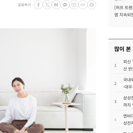
공유하기
[허프 트렌
염 지속되
많이 본
외신 
1
산 반
국내외
2
·대우
삼성전
3
까지
엔비디
4
성전자