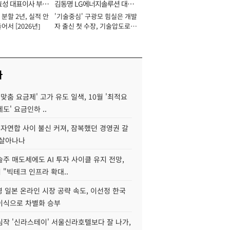
효성 대표이사 부회
김동명 LG에너지솔루션 대표
분할 2년, 실적 안
'기술중심' 구광모 힘실은 개발
이사 사장
어서 [2026년]
자 출신 첫 수장, 기술압도로
경쟁력 확보 사활 [2026년]
사
I 맞춤 요금제' 고가 유도 일색, 10월 '최적요
도' 요금인하 ..
자연합 사이 불신 커져, 잠복했던 경영권 갈
되살아나나
주 매도세에도 AI 투자 사이클 유지 전망,
"빅테크 인프라 확대..
 일본 온라인 시장 공략 속도, 이선정 한국
이식으로 차별화 승부
심작 '신라스테이' 서울신라호텔보다 잘 나가,