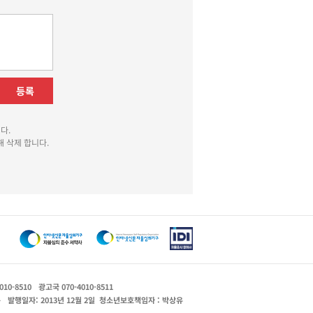
등록
다.
 삭제 합니다.
010-8510
광고국 070-4010-8511
운
발행일자: 2013년 12월 2일
청소년보호책임자 : 박상유