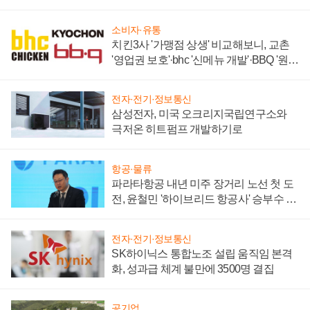
주목
소비자·유통
치킨3사 '가맹점 상생' 비교해보니, 교촌
'영업권 보호'·bhc '신메뉴 개발'·BBQ '원가
부담'
전자·전기·정보통신
삼성전자, 미국 오크리지국립연구소와
극저온 히트펌프 개발하기로
항공·물류
파라타항공 내년 미주 장거리 노선 첫 도
전, 윤철민 '하이브리드 항공사' 승부수 통
할까
전자·전기·정보통신
SK하이닉스 통합노조 설립 움직임 본격
화, 성과급 체계 불만에 3500명 결집
공기업