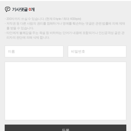
기사댓글
0
개
200자까지 쓰실 수 있습니다. (현재 0 byte / 최대 400byte)
저작권 등 다른 사람의 권리를 침해하거나 명예를 훼손하는 댓글은 관련 법률에 의해 제재
를 받을 수 있습니다.
타인에게 불쾌감을 주는 욕설 등 비하하는 단어가 내용에 포함되거나 인신공격성 글은 관
리자의 판단에 의해 삭제 합니다.