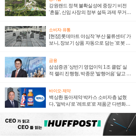
강원랜드 정책 불확실성에 중장기 비전
'흔들', 신임 사장의 정부 설득 과제 무거워
져
소비자·유통
[현장] 롯데마트 야심작 '부산 물류센터' 가
보니, 장보기 상품 자동으로 담는 '로봇 40
0대' 장관
금융
삼섬증권 '상반기 영업이익 1조 클럽' 실
적 랠리 진행형, 박종문 '발행어음' 달고 연
임 향하나
바이오·제약
백상환 동아제약 박카스 소비자층 넓혔
다, '얼박사'로 '레트로'로 제품군 다변화
주효