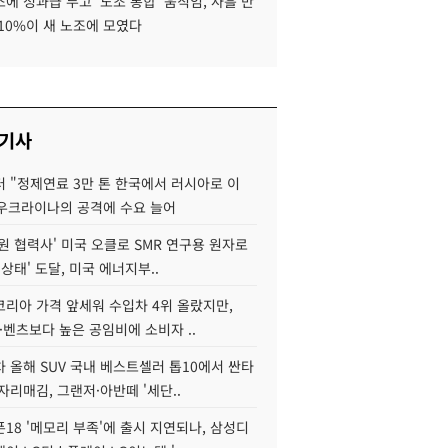
에 성과급 두고 '노조 통합' 움직임, 사흘 만
10%이 새 노조에 모였다
 기사
 "정제연료 3만 톤 한국에서 러시아로 이
 우크라이나의 공격에 수요 늘어
원 협력사' 미국 오클로 SMR 연구용 원자로
 상태' 도달, 미국 에너지부..
코리아 가격 앞세워 수입차 4위 올랐지만,
·벤츠보다 높은 공임비에 소비자 ..
 올해 SUV 국내 베스트셀러 톱10에서 싼타
자리매김, 그랜저·아반떼 '세단..
18 '메모리 부족'에 출시 지연되나, 삼성디