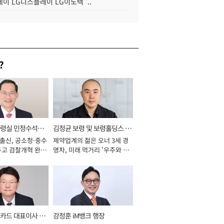
이 LG디스플레이 LG이노텍 '..
?
통령실 민정수석비
김정균 보령 및 보령홀딩스 대
 출신, 공소청·중수
제약업계의 젊은 오너 3세 경
표이사 사장
두고 검찰개혁 완수
영자, 미래 먹거리 '우주와 헬
년]
스케어' 공들여 [2026년]
카드 대표이사 사
강정훈 iM뱅크 행장