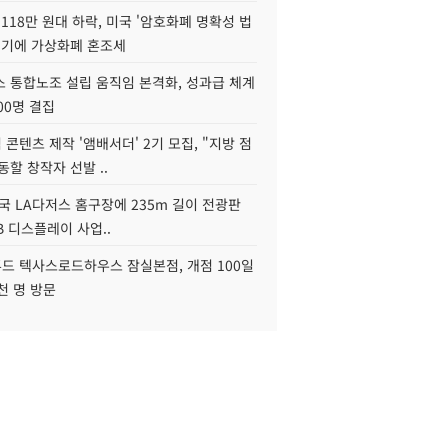
118만 원대 하락, 미국 '암호화폐 명확성 법
연기에 가상화폐 혼조세
스 통합노조 설립 움직임 본격화, 성과급 체계
00명 결집
콘텐츠 제작 '앰배서더' 2기 모집, "지방 점
동할 창작자 선발 ..
국 LA다저스 홈구장에 235m 길이 전광판
2B 디스플레이 사업..
드 텍사스로드하우스 잠실본점, 개점 100일
천 명 방문