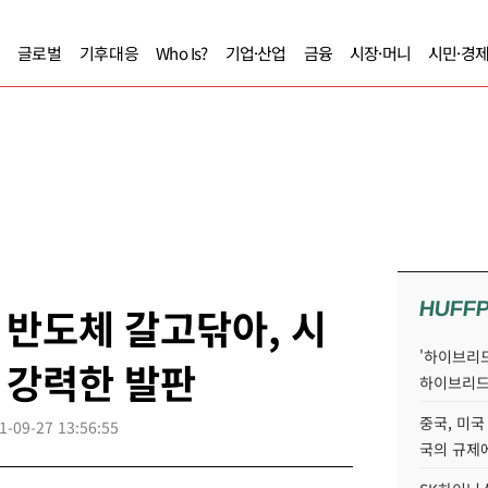
글로벌
기후대응
Who Is?
기업·산업
금융
시장·머니
시민·경
HUFF
반도체 갈고닦아, 시
'하이브리드
 강력한 발판
하이브리드
중국, 미국
1-09-27 13:56:55
국의 규제에