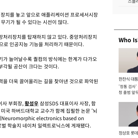
스플레
장치를 놓고 앞으로 애플리케이션 프로세서시장
무기가 될 수 있다는 시선이 많다.
망처리장치를 탑재하지 않고 있다. 중앙처리장치
Who Is
만으로 인공지능 기능을 처리하기 때문이다.
기가 늘어날수록 퀄컴의 방식에는 한계가 다가오
부각될 공산이 크다는 것이다.
한찬식 대
력을 더욱 끌어올리는 길을 찾아낸 것으로 파악된
'정통 검사'
서관
청 출범 앞
맡아 [2026
이사 부회장,
황성우
삼성SDS 대표이사 사장, 함
 미국 하버드대학교 교수가 함께 집필한 논문 ‘뇌
morphic electronics based on
n)’가 글로벌 학술지 네이처 일렉트로닉스에 게재됐다.
정상호 롯데