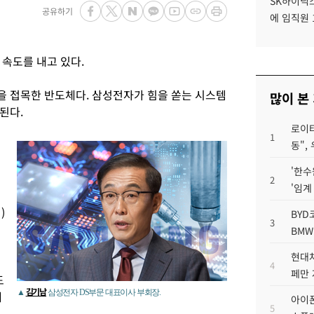
SK하이닉스
공유하기
에 임직원 
속도를 내고 있다.
 접목한 반도체다. 삼성전자가 힘을 쏟는 시스템
많이 본
된다.
로이터
1
동",
'한수
2
'임계
)
BYD
3
BMW
현대차
4
페만 
도
김기남
▲
삼성전자 DS부문 대표이사 부회장.
돼
아이폰
5