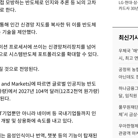
접 모방하는 반도체로 인지와 추론 등 뇌의 고차
LG·현대·삼
장
카드사 30년
로 한다.
에 '초집중' 
통해 인간 신경망 지도를 복사한 뒤 이를 반도체
 기술을 제안했다.
최신기
이션 프로세서에 쓰이는 신경망처리장치를 넘어
우체국 '매
으로 시스템반도체 포트폴리오를 확대할 수 있다.
시, 최고 연
질 것으로 전망된다.
공정위 농
아닌데도 
and Markets)에 따르면 글로벌 인공지능 반도
하나금융그룹
량)에서 2027년 104억 달러(12조2천억 원가량)
달, 임직원
된다.
풀무원재단
IT기업뿐만 아니라 네이버 등 국내기업들까지 인
제'서 금상
개발 및 상용화에 속도를 내고 있다.
우아한형제
관광객 마
는 음성인식이나 번역, 챗봇 등의 기능이 탑재된