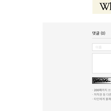
댓글 (0)
-
200자
까지 쓰실
- 저작권 등 
- 타인에게 불