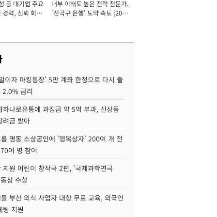
성 등 대기업 주요
내부 이해도 높은 전략 전문가,
 경력, 신뢰 회복
'전국구 은행' 도약 속도 [2026
[2026년]
년]
사
일이자 파킹통장' 5만 계좌 한정으로 다시 출
 2.0% 금리
협하나로유통에 과징금 약 5억 부과, 신상품
장려금 받아
 명동 소상공인에 '행복상자' 200여 개 전
 70여 명 참여
 지원 어린이 창작극 2편, '국제과학연극
·동상 수상
들 부산 외식 사업자 대상 무료 교육, 외국인
케팅 지원