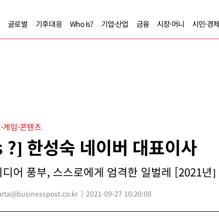
글로벌
기후대응
Who Is?
기업·산업
금융
시장·머니
시민·경
·게임·콘텐츠
Is ?] 한성숙 네이버 대표이사
디어 풍부, 스스로에게 엄격한 일벌레 [2021년]
ta@businesspost.co.kr
2021-09-27 10:20:00