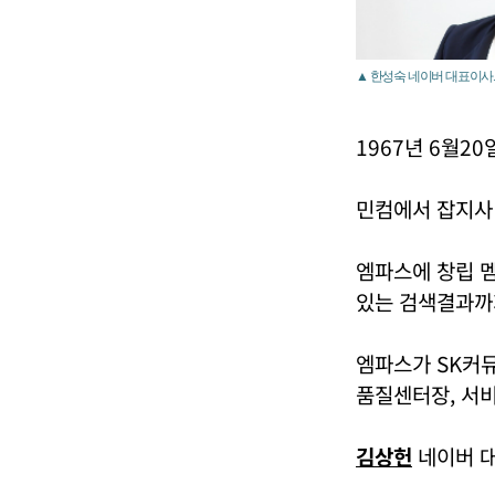
▲ 한성숙 네이버 대표이사.
1967년 6월
민컴에서 잡지사
엠파스에 창립 
있는 검색결과까지
엠파스가 SK커
품질센터장, 서
김상헌
네이버 대