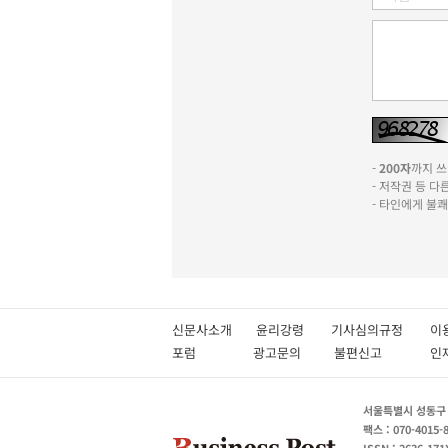
-
200자
까지 쓰실
- 저작권 등 
- 타인에게 불
신문사소개
윤리강령
기사심의규정
이
포럼
광고문의
불편신고
서울특별시 성동구 성
팩스 : 070-4015-
ISSN : 2636-171