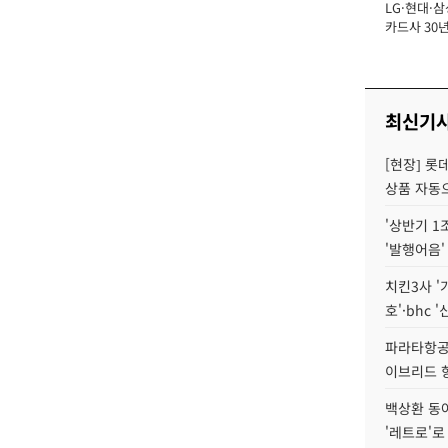
LG·현대·삼
장
카드사 30년
에 '초집중' 
최신기
[현장] 롯
상품 자동으
'상반기 1
'발행어음'
치킨3사 '
호'·bhc '
파라타항공 
이브리드 
백상환 동
'레트로'로