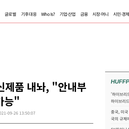
글로벌
기후대응
Who Is?
기업·산업
금융
시장·머니
시민·경
HUFF
신제품 내놔, "안내부
'하이브리드
가능"
하이브리드
중국, 미국
021-09-26 13:50:07
국의 규제에