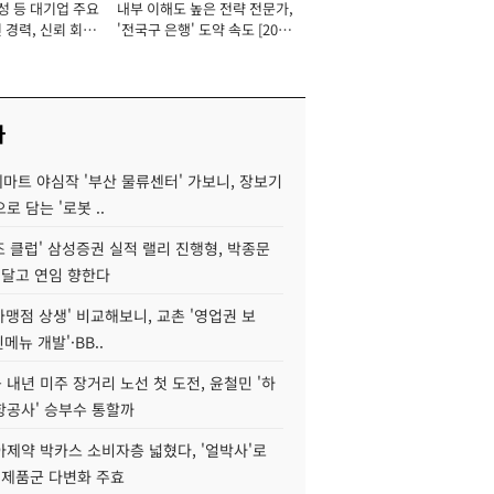
성 등 대기업 주요
내부 이해도 높은 전략 전문가,
 경력, 신뢰 회복
'전국구 은행' 도약 속도 [2026
[2026년]
년]
사
데마트 야심작 '부산 물류센터' 가보니, 장보기
로 담는 '로봇 ..
조 클럽' 삼성증권 실적 랠리 진행형, 박종문
 달고 연임 향한다
가맹점 상생' 비교해보니, 교촌 '영업권 보
신메뉴 개발'·BB..
내년 미주 장거리 노선 첫 도전, 윤철민 '하
항공사' 승부수 통할까
아제약 박카스 소비자층 넓혔다, '얼박사'로
 제품군 다변화 주효