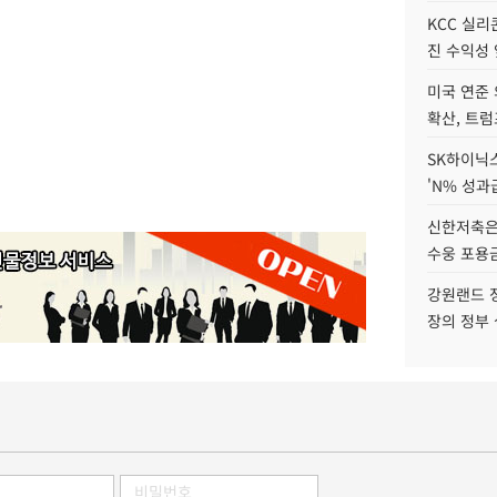
KCC 실리
진 수익성 
미국 연준 
확산, 트럼
SK하이닉스
'N% 성과
신한저축은
수웅 포용금
강원랜드 정
장의 정부