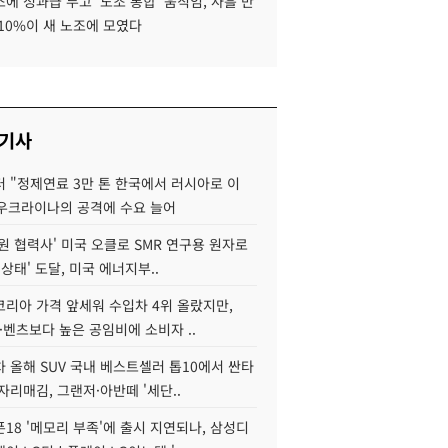
에 성과급 두고 '노조 통합' 움직임, 사흘 만
10%이 새 노조에 모였다
 기사
 "정제연료 3만 톤 한국에서 러시아로 이
 우크라이나의 공격에 수요 늘어
원 협력사' 미국 오클로 SMR 연구용 원자로
 상태' 도달, 미국 에너지부..
코리아 가격 앞세워 수입차 4위 올랐지만,
·벤츠보다 높은 공임비에 소비자 ..
 올해 SUV 국내 베스트셀러 톱10에서 싼타
자리매김, 그랜저·아반떼 '세단..
18 '메모리 부족'에 출시 지연되나, 삼성디