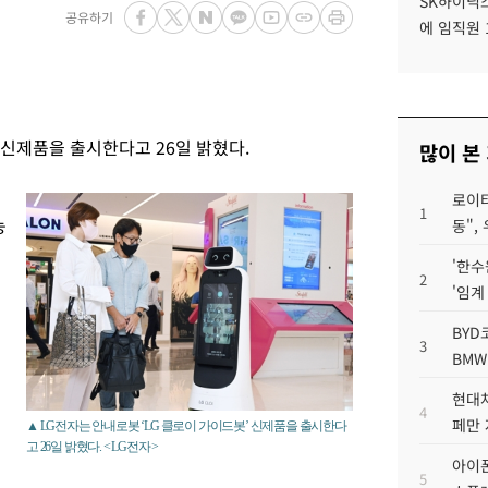
SK하이닉스
공유하기
에 임직원 
 신제품을 출시한다고 26일 밝혔다.
많이 본
로이터
1
능
동",
'한수
2
'임계
BYD
3
BMW
현대차
4
페만 
▲ LG전자는 안내로봇 ‘LG 클로이 가이드봇’ 신제품을 출시한다
고 26일 밝혔다. < LG전자 >
아이폰
5