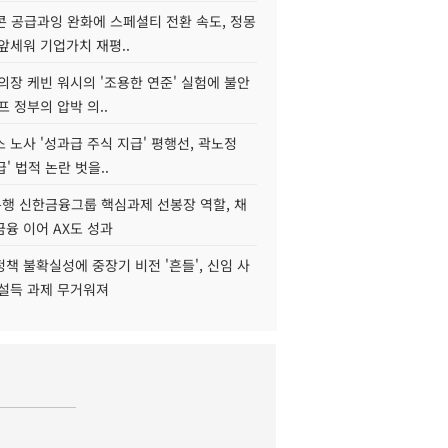
콘 공급과잉 완화에 스페셜티 전환 속도, 정몽
앞세워 기업가치 재평..
의장 케빈 워시의 '조용한 연준' 실험에 불안
프 정부의 압박 의..
 노사 '성과급 주식 지급' 평행선, 곽노정
급' 법적 논란 벗을..
행 신한금융그룹 핵심과제 선봉장 역할, 채
융 이어 AX도 성과
책 불확실성에 중장기 비전 '흔들', 신임 사
 설득 과제 무거워져