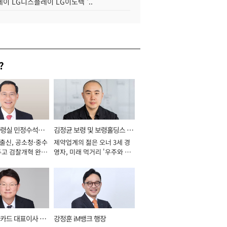
이 LG디스플레이 LG이노텍 '..
?
통령실 민정수석비
김정균 보령 및 보령홀딩스 대
 출신, 공소청·중수
제약업계의 젊은 오너 3세 경
표이사 사장
두고 검찰개혁 완수
영자, 미래 먹거리 '우주와 헬
년]
스케어' 공들여 [2026년]
카드 대표이사 사
강정훈 iM뱅크 행장