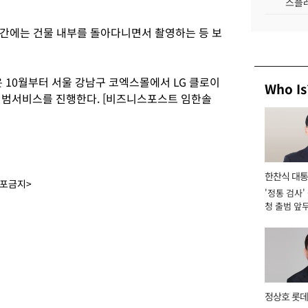
스플레
간에는 건물 내부를 돌아다니면서 촬영하는 등 보
은 10월부터 서울 강남구 코엑스몰에서 LG 클로이
Who Is
시범서비스를 진행한다. [비즈니스포스트 임한솔
한찬식 대
배포금지>
'정통 검사'
서관
청 출범 앞
맡아 [2026
정상호 롯데