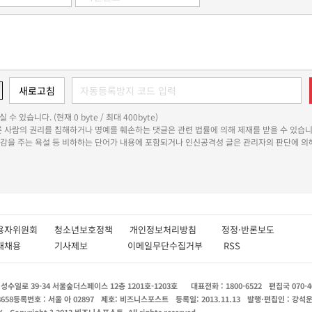
 수 있습니다. (현재 0 byte / 최대 400byte)
다른 사람의 권리를 침해하거나 명예를 훼손하는 댓글은 관련 법률에 의해 제재를 받을 수 있습니
쾌감을 주는 욕설 등 비하하는 단어가 내용에 포함되거나 인신공격성 글은 관리자의 판단에 의해
용자위원회
청소년보호정책
개인정보처리방침
정정·반론보도
인재채용
기사제보
이메일무단수집거부
RSS
수일로 39-34 서울숲더스페이스 12층 1201호-1203호
대표전화 : 1800-6522
편집국 070-4
8658
등록번호 : 서울 아 02897
제호: 비즈니스포스트
등록일: 2013.11.13
발행·편집인 : 강석
X
Copyright ? 2013 비즈니스포스트. All rights reserved.