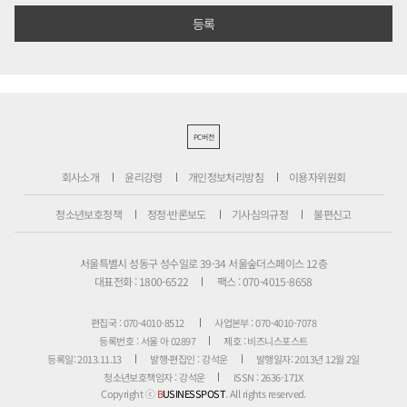
PC버전
회사소개
윤리강령
개인정보처리방침
이용자위원회
청소년보호정책
정정·반론보도
기사심의규정
불편신고
서울특별시 성동구 성수일로 39-34 서울숲더스페이스 12층
대표전화 : 1800-6522
팩스 : 070-4015-8658
편집국 : 070-4010-8512
사업본부 : 070-4010-7078
등록번호 : 서울 아 02897
제호 : 비즈니스포스트
등록일: 2013.11.13
발행·편집인 : 강석운
발행일자: 2013년 12월 2일
청소년보호책임자 : 강석운
ISSN : 2636-171X
Copyright ⓒ
B
USINESSPOST
. All rights reserved.