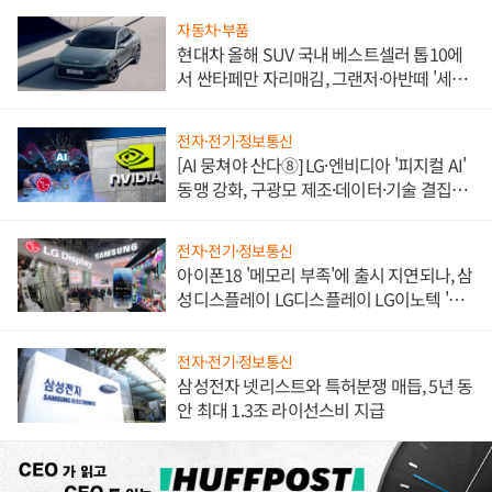
자동차·부품
현대차 올해 SUV 국내 베스트셀러 톱10에
서 싼타페만 자리매김, 그랜저·아반떼 '세단
쌍끌이'로 내수 방어
전자·전기·정보통신
[AI 뭉쳐야 산다⑧] LG·엔비디아 '피지컬 AI'
동맹 강화, 구광모 제조·데이터·기술 결집
해 종합 로보틱스 기업으로
전자·전기·정보통신
아이폰18 '메모리 부족'에 출시 지연되나, 삼
성디스플레이 LG디스플레이 LG이노텍 '탈
애플' 수익 다각화 속도
전자·전기·정보통신
삼성전자 넷리스트와 특허분쟁 매듭, 5년 동
안 최대 1.3조 라이선스비 지급