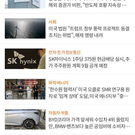
해외 증권가 비판, "반도체 호황 지속성 의
문"
사회
미국 법원 "트럼프 정부 풍력 프로젝트 동결
조치는 위법", 해제 명령 내려
전자·전기·정보통신
SK하이닉스 1주당 375원 현금배당 실시, 추
가 주주환원 계획 9월 공개 예정
화학·에너지
'한수원 협력사' 미국 오클로 SMR 연구용 원
자로 '임계 상태' 도달, 미국 에너지부 "중요
한 이정표"
자동차·부품
BYD코리아 가격 앞세워 수입차 4위 올랐지
만, BMW·벤츠보다 높은 공임비에 소비자
불만 폭발