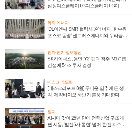
삼성디스플레이 LG디스플레이 LG이노
텍 '탈애플' 수익 다각화 속도
화학·에너지
'DL이앤씨 SMR 협력사' X에너지, '한수원
포스코 동맹' 센트러스에너지와 우라늄
계약 체결
전자·전기·정보통신
SK하이닉스, 용인 'Y2' 팹과 청주 'M17' 팹
건설에 54조 투자 결정
데스크 리포트
[데스크리포트 8월] 무더운 입추에 든 생
각, 제약바이오 하반기 훈풍 기대한다
정치
AI시대 맞아 25년 만에 전력산업 구조개
편 시동, '발전5사 통합' 넘어 '한전 지주사'
재편론도