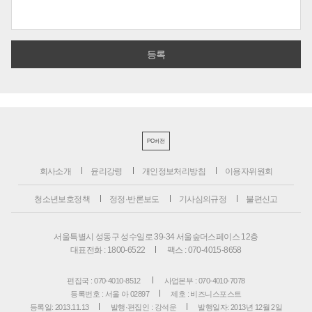
PC버전
회사소개
윤리강령
개인정보처리방침
이용자위원회
청소년보호정책
정정·반론보도
기사심의규정
불편신고
서울특별시 성동구 성수일로 39-34 서울숲더스페이스 12층
대표전화 : 1800-6522
팩스 : 070-4015-8658
편집국 : 070-4010-8512
사업본부 : 070-4010-7078
등록번호 : 서울 아 02897
제호 : 비즈니스포스트
등록일: 2013.11.13
발행·편집인 : 강석운
발행일자: 2013년 12월 2일