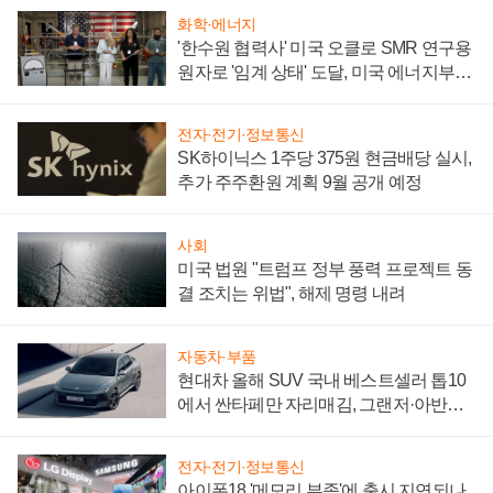
화학·에너지
'한수원 협력사' 미국 오클로 SMR 연구용
원자로 '임계 상태' 도달, 미국 에너지부
"중요한 이정표"
전자·전기·정보통신
SK하이닉스 1주당 375원 현금배당 실시,
추가 주주환원 계획 9월 공개 예정
사회
미국 법원 "트럼프 정부 풍력 프로젝트 동
결 조치는 위법", 해제 명령 내려
자동차·부품
현대차 올해 SUV 국내 베스트셀러 톱10
에서 싼타페만 자리매김, 그랜저·아반떼
'세단 쌍끌이'로 내수 방어
전자·전기·정보통신
아이폰18 '메모리 부족'에 출시 지연되나,