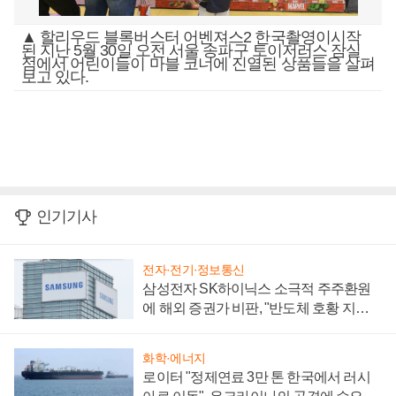
▲ 할리우드 블록버스터 어벤져스2 한국촬영이시작
된 지난 5월 30일 오전 서울 송파구 토이저러스 잠실
점에서 어린이들이 마블 코너에 진열된 상품들을 살펴
보고 있다.
인기기사
전자·전기·정보통신
삼성전자 SK하이닉스 소극적 주주환원
에 해외 증권가 비판, "반도체 호황 지속
성 의문"
화학·에너지
로이터 "정제연료 3만 톤 한국에서 러시