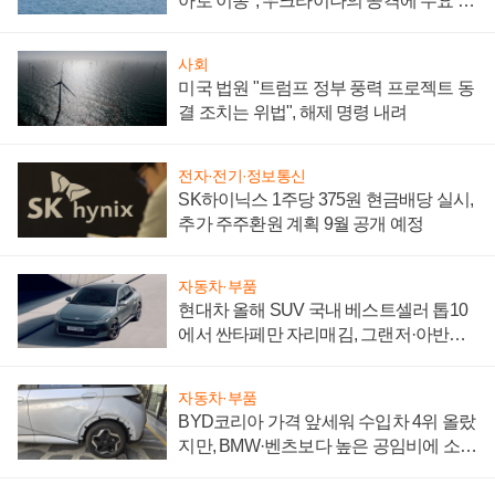
아로 이동", 우크라이나의 공격에 수요 늘
어
사회
미국 법원 "트럼프 정부 풍력 프로젝트 동
결 조치는 위법", 해제 명령 내려
전자·전기·정보통신
SK하이닉스 1주당 375원 현금배당 실시,
추가 주주환원 계획 9월 공개 예정
자동차·부품
현대차 올해 SUV 국내 베스트셀러 톱10
에서 싼타페만 자리매김, 그랜저·아반떼
'세단 쌍끌이'로 내수 방어
자동차·부품
BYD코리아 가격 앞세워 수입차 4위 올랐
지만, BMW·벤츠보다 높은 공임비에 소비
자 불만 폭발