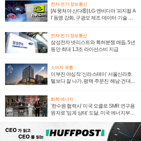
전자·전기·정보통신
[AI 뭉쳐야 산다⑧] LG·엔비디아 '피지컬 A
I' 동맹 강화, 구광모 제조·데이터·기술 결
집해 종합 로보틱스 기업으로
전자·전기·정보통신
삼성전자 넷리스트와 특허분쟁 매듭, 5년
동안 최대 1.3조 라이선스비 지급
소비자·유통
이부진 야심작 '신라스테이' 서울신라호
텔보다 잘 나가, 평택·주문진·해남·건대로
성장판 더 넓힌다
화학·에너지
'한수원 협력사' 미국 오클로 SMR 연구용
원자로 '임계 상태' 도달, 미국 에너지부
"중요한 이정표"