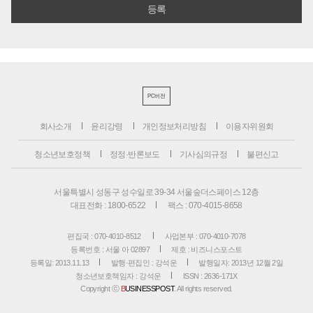
PC버전
회사소개
윤리강령
개인정보처리방침
이용자위원회
청소년보호정책
정정·반론보도
기사심의규정
불편신고
서울특별시 성동구 성수일로 39-34 서울숲더스페이스 12층
대표전화 : 1800-6522
팩스 : 070-4015-8658
편집국 : 070-4010-8512
사업본부 : 070-4010-7078
등록번호 : 서울 아 02897
제호 : 비즈니스포스트
등록일: 2013.11.13
발행·편집인 : 강석운
발행일자: 2013년 12월 2일
청소년보호책임자 : 강석운
ISSN : 2636-171X
Copyright ⓒ
B
USINESSPOST
. All rights reserved.