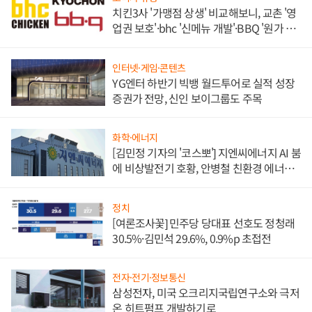
치킨3사 '가맹점 상생' 비교해보니, 교촌 '영
업권 보호'·bhc '신메뉴 개발'·BBQ '원가 부
담'
인터넷·게임·콘텐츠
YG엔터 하반기 빅뱅 월드투어로 실적 성장
증권가 전망, 신인 보이그룹도 주목
화학·에너지
[김민정 기자의 '코스뽀'] 지엔씨에너지 AI 붐
에 비상발전기 호황, 안병철 친환경 에너지
발전전문기업 향한다
정치
[여론조사꽃] 민주당 당대표 선호도 정청래
30.5%·김민석 29.6%, 0.9%p 초접전
전자·전기·정보통신
삼성전자, 미국 오크리지국립연구소와 극저
온 히트펌프 개발하기로