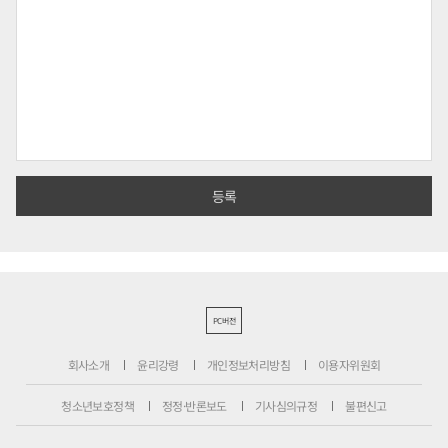
PC버전
회사소개
윤리강령
개인정보처리방침
이용자위원회
청소년보호정책
정정·반론보도
기사심의규정
불편신고