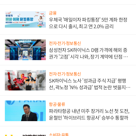
금융
우체국 '매일이자 파킹통장' 5만 계좌 한정
으로 다시 출시, 최고 연 2.0% 금리
전자·전기·정보통신
삼성전자 SK하이닉스 D램 가격에 해외 증
권가 '고점' 시각 나와, 장기 계약에 단점 부
각
전자·전기·정보통신
SK하이닉스 노사 '성과급 주식 지급' 평행
선, 곽노정 'N% 성과급' 법적 논란 벗을지 주
목
항공·물류
파라타항공 내년 미주 장거리 노선 첫 도전,
윤철민 '하이브리드 항공사' 승부수 통할까
소비자·유통