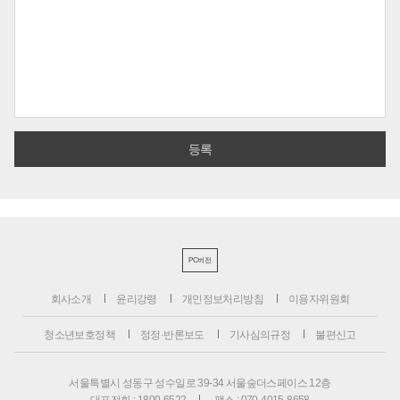
PC버전
회사소개
윤리강령
개인정보처리방침
이용자위원회
청소년보호정책
정정·반론보도
기사심의규정
불편신고
서울특별시 성동구 성수일로 39-34 서울숲더스페이스 12층