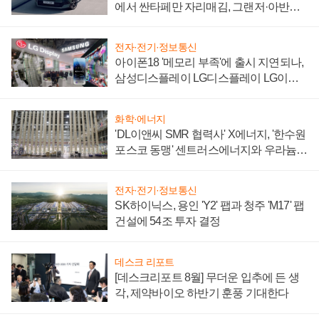
에서 싼타페만 자리매김, 그랜저·아반떼
'세단 쌍끌이'로 내수 방어
전자·전기·정보통신
아이폰18 '메모리 부족'에 출시 지연되나,
삼성디스플레이 LG디스플레이 LG이노
텍 '탈애플' 수익 다각화 속도
화학·에너지
'DL이앤씨 SMR 협력사' X에너지, '한수원
포스코 동맹' 센트러스에너지와 우라늄
계약 체결
전자·전기·정보통신
SK하이닉스, 용인 'Y2' 팹과 청주 'M17' 팹
건설에 54조 투자 결정
데스크 리포트
[데스크리포트 8월] 무더운 입추에 든 생
각, 제약바이오 하반기 훈풍 기대한다