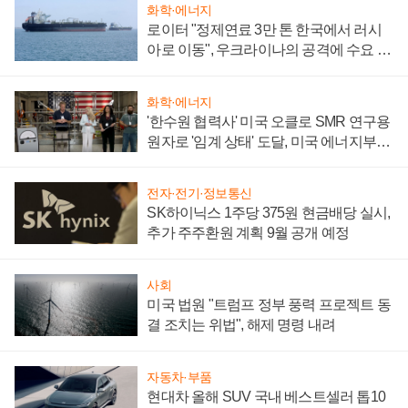
화학·에너지
로이터 "정제연료 3만 톤 한국에서 러시
아로 이동", 우크라이나의 공격에 수요 늘
어
화학·에너지
'한수원 협력사' 미국 오클로 SMR 연구용
원자로 '임계 상태' 도달, 미국 에너지부
"중요한 이정표"
전자·전기·정보통신
SK하이닉스 1주당 375원 현금배당 실시,
추가 주주환원 계획 9월 공개 예정
사회
미국 법원 "트럼프 정부 풍력 프로젝트 동
결 조치는 위법", 해제 명령 내려
자동차·부품
현대차 올해 SUV 국내 베스트셀러 톱10