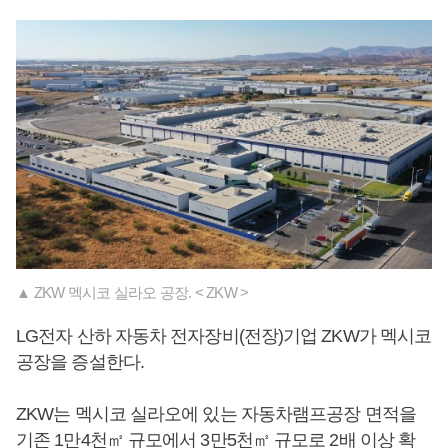
▲ ZKW 멕시코 실라오 공장. < ZKW >
LG전자 산하 자동차 전자장비(전장)기업 ZKW가 멕시코
공장을 증설한다.
ZKW는 멕시코 실라오에 있는 자동차램프공장 면적을
기존 1만4천㎡ 규모에서 3만5천㎡ 규모로 2배 이상 확