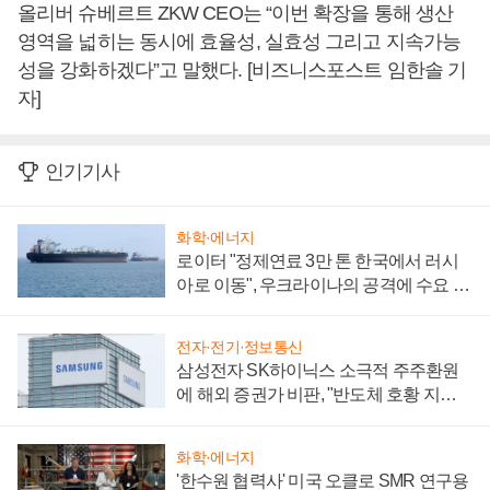
올리버 슈베르트 ZKW CEO는 “이번 확장을 통해 생산
영역을 넓히는 동시에 효율성, 실효성 그리고 지속가능
성을 강화하겠다”고 말했다. [비즈니스포스트 임한솔 기
자]
인기기사
화학·에너지
로이터 "정제연료 3만 톤 한국에서 러시
아로 이동", 우크라이나의 공격에 수요 늘
어
전자·전기·정보통신
삼성전자 SK하이닉스 소극적 주주환원
에 해외 증권가 비판, "반도체 호황 지속
성 의문"
화학·에너지
'한수원 협력사' 미국 오클로 SMR 연구용