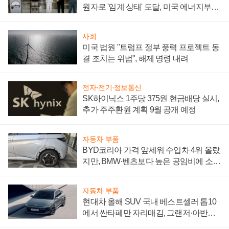
원자로 '임계 상태' 도달, 미국 에너지부
"중요한 이정표"
사회
미국 법원 "트럼프 정부 풍력 프로젝트 동
결 조치는 위법", 해제 명령 내려
전자·전기·정보통신
SK하이닉스 1주당 375원 현금배당 실시,
추가 주주환원 계획 9월 공개 예정
자동차·부품
BYD코리아 가격 앞세워 수입차 4위 올랐
지만, BMW·벤츠보다 높은 공임비에 소비
자 불만 폭발
자동차·부품
현대차 올해 SUV 국내 베스트셀러 톱10
에서 싼타페만 자리매김, 그랜저·아반떼
'세단 쌍끌이'로 내수 방어