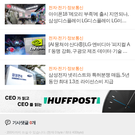
전자·전기·정보통신
아이폰18 '메모리 부족'에 출시 지연되나,
삼성디스플레이 LG디스플레이 LG이노
텍 '탈애플' 수익 다각화 속도
전자·전기·정보통신
[AI 뭉쳐야 산다⑧] LG·엔비디아 '피지컬 A
I' 동맹 강화, 구광모 제조·데이터·기술 결
집해 종합 로보틱스 기업으로
전자·전기·정보통신
삼성전자 넷리스트와 특허분쟁 매듭, 5년
동안 최대 1.3조 라이선스비 지급
기사댓글
0
개
200자까지 쓰실 수 있습니다. (현재 0 byte / 최대 400byte)