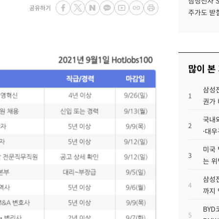
삼성전자 
공유하기
주가도 받칠
많이 본
삼성전
1
권가 
국내외
2
·대우
미국 
3
는 위
삼성전
4
까지
BYD
5