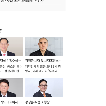
·벤츠보다 높은 공임비에 소비자 ..
?
통령실 민정수석비
김정균 보령 및 보령홀딩스 대
 출신, 공소청·중수
제약업계의 젊은 오너 3세 경
표이사 사장
두고 검찰개혁 완수
영자, 미래 먹거리 '우주와 헬
년]
스케어' 공들여 [2026년]
카드 대표이사 사
강정훈 iM뱅크 행장