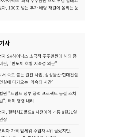
SK하이닉스 '파격 주주환원'으로 투심 달래고
까, 100조 넘는 추가 배당 재원에 쏠리는 눈
 기사
자 SK하이닉스 소극적 주주환원에 해외 증
비판, "반도체 호황 지속성 의문"
서 속도 붙는 원전 사업, 삼성물산·현대건설
건설에 다가오는 '약속의 시간'
법원 "트럼프 정부 풍력 프로젝트 동결 조치
법", 해제 명령 내려
자, 갤럭시Z 폴드8 사전예약 개통 8월31일
 연장
코리아 가격 앞세워 수입차 4위 올랐지만,