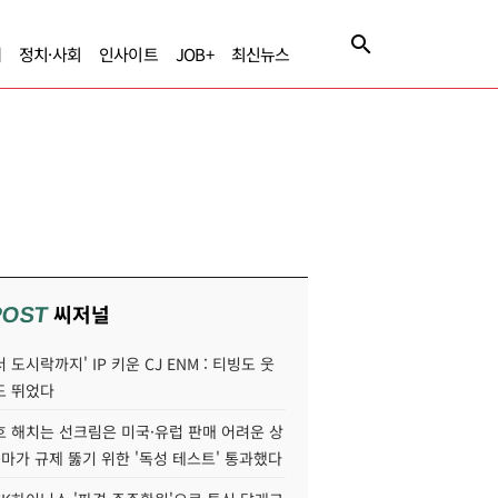
제
정치·사회
인사이트
JOB+
최신뉴스
씨저널
POST
 도시락까지' IP 키운 CJ ENM : 티빙도 웃
도 뛰었다
호 해치는 선크림은 미국·유럽 판매 어려운 상
콜마가 규제 뚫기 위한 '독성 테스트' 통과했다