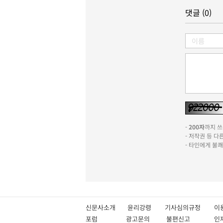
댓글 (0)
-
200자
까지 쓰실
- 저작권 등 
- 타인에게 불
신문사소개
윤리강령
기사심의규정
이
포럼
광고문의
불편신고