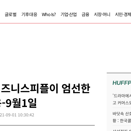
글로벌
기후대응
Who Is?
기업·산업
금융
시장·머니
시민·경
HUFF
] 비즈니스피플이 엄선한
'드라마에서
-9월1일
고 커머스
바닷속 산
21-09-01 10:30:42
황 : 한국