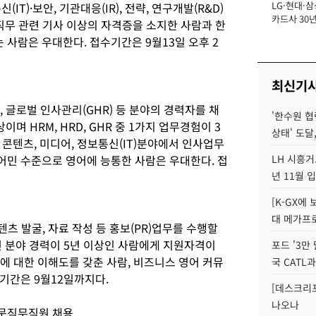
LG·현대·삼
신(IT)·보안, 기관대응(IR), 전략, 연구개발(R&D)
장
카드사 30년
 직무 관련 기사 이상의 자격증을 소지한 사람과 한
에 '초집중' 
사람은 우대한다. 접수기간은 9월13일 오후 2
최신기
, 글로벌 인사관리(GHR) 등 분야의 경력자를 채
'한수원 협
며 HRM, HRD, GHR 중 1가지 업무경험이 3
상태' 도달,
콘텐츠, 미디어, 정보통신(IT)분야에서 인사업무
원어민 수준으로 영어에 능통한 사람은 우대한다. 접
LH 시흥거
년 11월 
[K-GX에
대 메가프
텐츠 발굴, 자료 작성 등 홍보(PR)업무를 수행할
련 분야 경력이 5년 이상인 사람에게 지원자격이
포드 '3만
야에 대한 이해도를 갖춘 사람, 비즈니스 영어 커뮤
국 CATL과
기간은 9월12일까지다.
[데스크리포
나오나
전문직무직원 채용