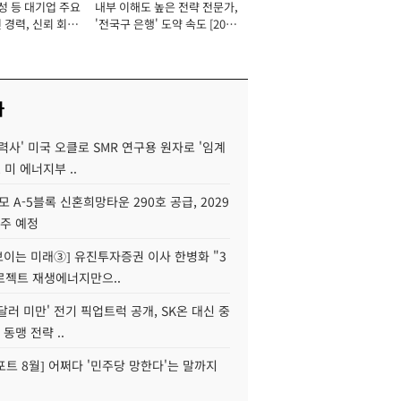
성 등 대기업 주요
내부 이해도 높은 전략 전문가,
 경력, 신뢰 회복
'전국구 은행' 도약 속도 [2026
[2026년]
년]
사
력사' 미국 오클로 SMR 연구용 원자로 '임계
 미 에너지부 ..
모 A-5블록 신혼희망타운 290호 공급, 2029
입주 예정
 보이는 미래③] 유진투자증권 이사 한병화 "3
로젝트 재생에너지만으..
 달러 미만' 전기 픽업트럭 공개, SK온 대신 중
 동맹 전략 ..
트 8월] 어쩌다 '민주당 망한다'는 말까지