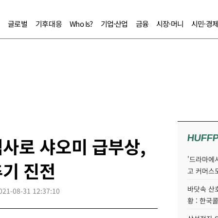
글로벌
기후대응
Who Is?
기업·산업
금융
시장·머니
시민·경
HUFF
사로 샤오미 급부상,
'드라마에서
추기 진전
고 커머스
바닷속 산
021-08-31 12:37:10
황 : 한국