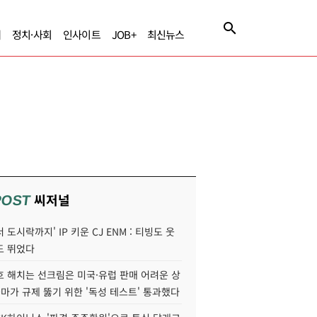
제
정치·사회
인사이트
JOB+
최신뉴스
씨저널
POST
 도시락까지' IP 키운 CJ ENM : 티빙도 웃
도 뛰었다
호 해치는 선크림은 미국·유럽 판매 어려운 상
콜마가 규제 뚫기 위한 '독성 테스트' 통과했다