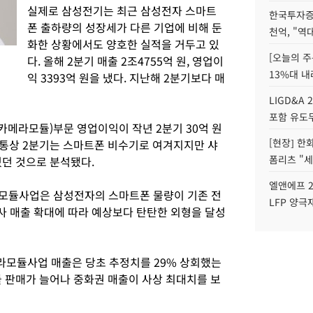
실제로 삼성전기는 최근 삼성전자 스마트
한국투자증
폰 출하량의 성장세가 다른 기업에 비해 둔
천억, "역
화한 상황에서도 양호한 실적을 거두고 있
[오늘의 주
다. 올해 2분기 매출 2조4755억 원, 영업이
13%대 내
익 3393억 원을 냈다. 지난해 2분기보다 매
LIGD&A 
포함 유도무
메라모듈)부문 영업이익이 작년 2분기 30억 원
[현장] 한
. 통상 2분기는 스마트폰 비수기로 여겨지지만 샤
폼리츠 "세
컸던 것으로 분석됐다.
엘앤에프 2
라모듈사업은 삼성전자의 스마트폰 물량이 기존 전
LFP 양극
 매출 확대에 따라 예상보다 탄탄한 외형을 달성
라모듈사업 매출은 당초 추정치를 29% 상회했는
듈 판매가 늘어나 중화권 매출이 사상 최대치를 보