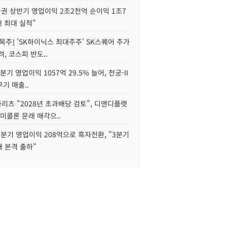
권 상반기 영업이익 2조2천억 순이익 1조7
대 최대 실적"
목주] 'SK하이닉스 최대주주' SK스퀘어 주가
려, 코스피 반도..
2분기 영업이익 1057억 29.5% 늘어, 천궁-II
기 매출..
화리츠 "2028년 초과배당 검토", 디앤디플랫
미콜론 문래 매각으..
분기 영업이익 208억으로 흑자전환, "3분기
재 본격 출하"