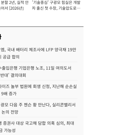
분할 2년, 실적 안
'기술중심' 구광모 힘실은 개발
이사 사장
어서 [2026년]
자 출신 첫 수장, 기술압도로
경쟁력 확보 사활 [2026년]
사
, 국내 배터리 제조사에 LFP 양극재 19만
기 공급 합의
수출입은행 기업은행 노조, 11일 여의도서
 반대' 결의대회
차이즈 놀부 법원에 회생 신청, 지난해 순손실
 9배 증가
구광모 다음 주 젠슨 황 만난다, 실리콘밸리서
' 논의 전망
 증권사 대상 국고채 담합 의혹 심의, 최대
금 가능성