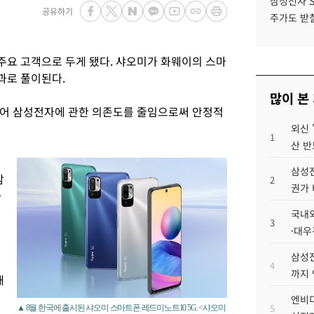
삼성전자 
공유하기
주가도 받칠
요 고객으로 두게 됐다. 샤오미가 화웨이의 스마
과로 풀이된다.
많이 본
입어 삼성전자에 관한 의존도를 줄임으로써 안정적
외신 
1
산 반
삼성전
삼
2
권가 
하
국내외
3
·대우
삼성전
4
까지
해
엔비디
5
▲ 8월 한국에 출시된 샤오미 스마트폰 레드미노트10 5G. <샤오미