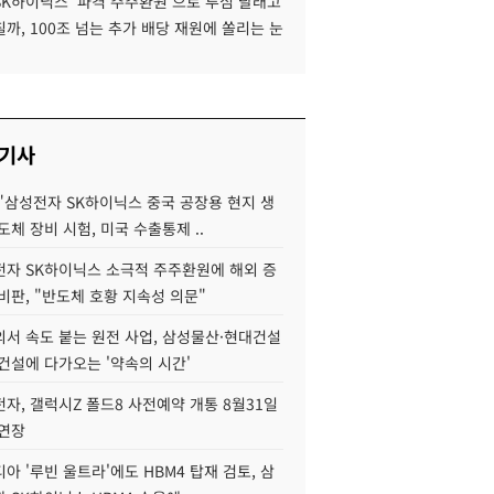
SK하이닉스 '파격 주주환원'으로 투심 달래고
까, 100조 넘는 추가 배당 재원에 쏠리는 눈
 기사
"삼성전자 SK하이닉스 중국 공장용 현지 생
도체 장비 시험, 미국 수출통제 ..
자 SK하이닉스 소극적 주주환원에 해외 증
비판, "반도체 호황 지속성 의문"
서 속도 붙는 원전 사업, 삼성물산·현대건설
건설에 다가오는 '약속의 시간'
자, 갤럭시Z 폴드8 사전예약 개통 8월31일
 연장
아 '루빈 울트라'에도 HBM4 탑재 검토, 삼