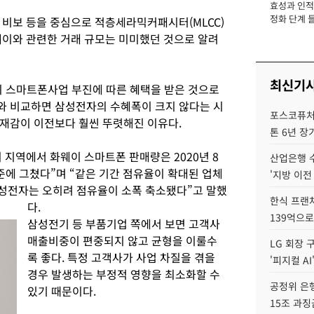
효성과 인적 
장
정화 단계 들
 비보 등을 중심으로 적층세라믹커패시터(MLCC)
웨이와 관련한 거래 규모는 미미했던 것으로 알려
최신기
 스마트폰사업 부진에 따른 혜택을 받은 것으로
와 비교하면 삼성전자의 수혜폭이 크지 않다는 시
포스코퓨처엠
재감이 이전보다 훨씬 뚜렷해진 이유다.
톤 6년 장
지역에서 화웨이 스마트폰 판매량은 2020년 8
산업은행 
수준에 그쳤다”며 “같은 기간 점유율이 확대된 업체
'지방 이전
삼성전자는 오히려 점유율이 소폭 축소됐다”고 말했
한식 프랜
다.
139억으로
삼성전기 등 부품기업 쪽에서 보면 고객사
매출비중이 편중되지 않고 균형을 이룰수
LG 회장 
록 좋다. 특정 고객사가 사업 차질을 겪을
'피지컬 AI
경우 발생하는 부정적 영향을 최소화할 수
공정위 은행
있기 때문이다.
15조 과징