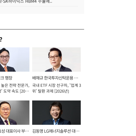
·SK하이닉스 HBM4 수율에..
?
뱅크 행장
배재규 한국투자신탁운용 대
 높은 전략 전문가,
국내 ETF 시장 선구자, '업계 3
표이사 사장
' 도약 속도 [2026
위' 탈환 과제 [2026년]
효성 대표이사 부회
김동명 LG에너지솔루션 대표