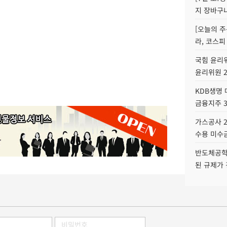
지 장바구
[오늘의 주
라, 코스피
국힘 윤리위
윤리위원 
KDB생명
금융지주 
가스공사 2
수용 미수금
반도체공학
된 규제가 