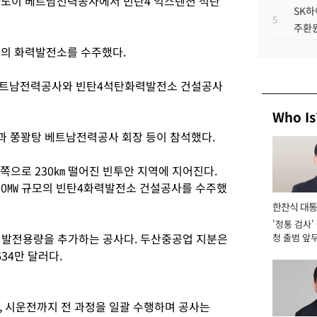
 하노이 베트남전력공사에서 빈탄4 익스텐션 석탄
SK하
5
주환원
모의 화력발전소를 수주했다.
베트남전력공사와 빈탄4석탄화력발전소 건설공사
Who Is
과 쭝꽝탕 베트남전력공사 회장 등이 참석했다.
으로 230㎞ 떨어진 빈투안 지역에 지어진다.
200㎿ 규모의 빈탄4화력발전소 건설공사를 수주했
한찬식 대
'정통 검사'
서관
 발전용량을 추가하는 공사다. 두산중공업 지분은
청 출범 앞
맡아 [2026
34만 달러다.
, 시운전까지 전 과정을 일괄 수행하며 공사는