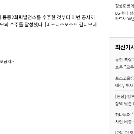
정상호 롯데
LG·현대·삼
장
모의 몽중2화력발전소를 수주한 것부터 이번 공사까
카드사 30년
 규모의 수주를 달성했다. [비즈니스포스트 김디모데
에 '초집중' 
최신기
농협 폭염과
배포금지>
호동 "모든
포스코홀딩
매각, 투자
[현장] 컴
장벽 낮춘 
하나투어 '
사업 비중 
[7일 오!