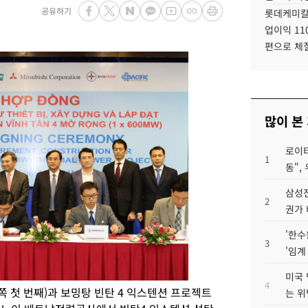
공유하기
롯데케미칼
업이익 11
편으로 체
많이 본
로이터
1
동",
삼성전
2
권가 
'한수
3
'임계
미국 
4
쪽 첫 번째)과 보밍탕 빈탄 4 익스텐션 프로젝트
는 위