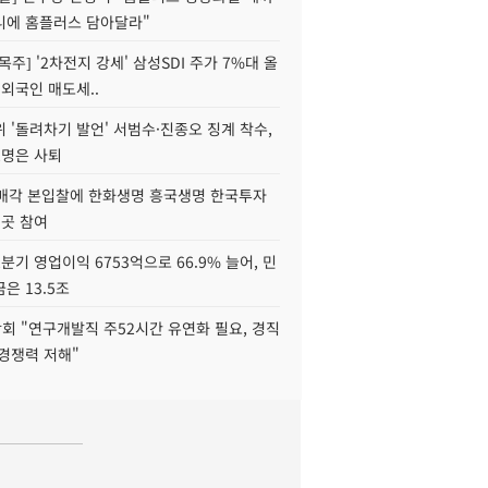
니에 홈플러스 담아달라"
목주] '2차전지 강세' 삼성SDI 주가 7%대 올
 외국인 매도세..
 '돌려차기 발언' 서범수·진종오 징계 착수,
2명은 사퇴
 매각 본입찰에 한화생명 흥국생명 한국투자
3곳 참여
분기 영업이익 6753억으로 66.9% 늘어, 민
은 13.5조
회 "연구개발직 주52시간 유연화 필요, 경직
경쟁력 저해"