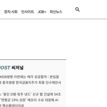
제
정치·사회
인사이트
JOB+
최신뉴스
씨저널
POST
' KDB생명 이번에는 매각 성공할까 : 본입찰
명 흥국생명 한국금융지주가 최종 인수제안서
 '용인 D램-청주 낸드' 신규 팹 건설에 54조
 '연평균 19% 성장' 메모리 수요 대응해 AI
장 핵심플레이어로