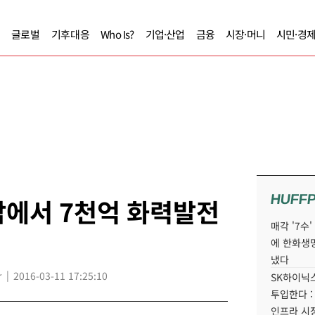
글로벌
기후대응
Who Is?
기업·산업
금융
시장·머니
시민·경
HUFF
남에서 7천억 화력발전
매각 '7수
에 한화생
냈다
r
2016-03-11 17:25:10
SK하이닉스
투입한다 :
인프라 시