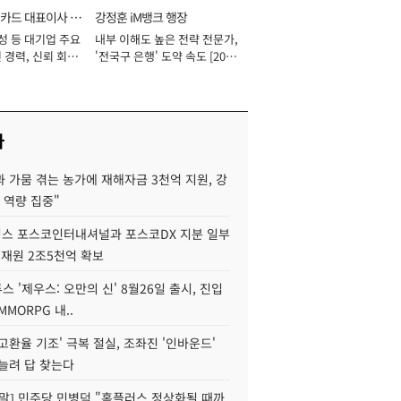
카드 대표이사 사
강정훈 iM뱅크 행장
성 등 대기업 주요
내부 이해도 높은 전략 전문가,
 경력, 신뢰 회복
'전국구 은행' 도약 속도 [2026
[2026년]
년]
사
 가뭄 겪는 농가에 재해자금 3천억 지원, 강
 역량 집중"
스 포스코인터내셔널과 포스코DX 지분 일부
 재원 2조5천억 확보
투스 '제우스: 오만의 신' 8월26일 출시, 진입
MMORPG 내..
고환율 기조' 극복 절실, 조좌진 '인바운드'
늘려 답 찾는다
정말] 민주당 민병덕 "홈플러스 정상화될 때까