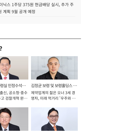
이닉스 1주당 375원 현금배당 실시, 추가 주
 계획 9월 공개 예정
?
통령실 민정수석비
김정균 보령 및 보령홀딩스 대
 출신, 공소청·중수
제약업계의 젊은 오너 3세 경
표이사 사장
두고 검찰개혁 완수
영자, 미래 먹거리 '우주와 헬
년]
스케어' 공들여 [2026년]