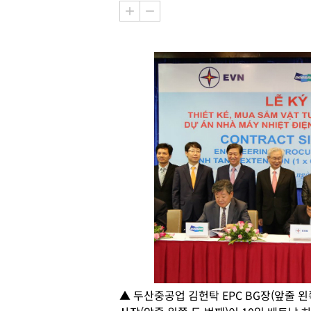
▲ 두산중공업 김헌탁 EPC BG장(앞줄 왼