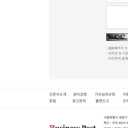
-
200자
까지 쓰실
- 저작권 등 
- 타인에게 불
신문사소개
윤리강령
기사심의규정
이
포럼
광고문의
불편신고
서울특별시 성동구 성
팩스 : 070-4015-
ISSN : 2636-171