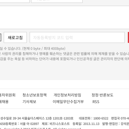
 수 있습니다. (현재 0 byte / 최대 400byte)
다른 사람의 권리를 침해하거나 명예를 훼손하는 댓글은 관련 법률에 의해 제재를 받을 수 있습니
쾌감을 주는 욕설 등 비하하는 단어가 내용에 포함되거나 인신공격성 글은 관리자의 판단에 의해
용자위원회
청소년보호정책
개인정보처리방침
정정·반론보도
인재채용
기사제보
이메일무단수집거부
RSS
수일로 39-34 서울숲더스페이스 12층 1201호-1203호
대표전화 : 1800-6522
편집국 070-4
8658
등록번호 : 서울 아 02897
제호: 비즈니스포스트
등록일: 2013.11.13
발행·편집인 : 강석
X
Copyright ? 2013 비즈니스포스트. All rights reserved.