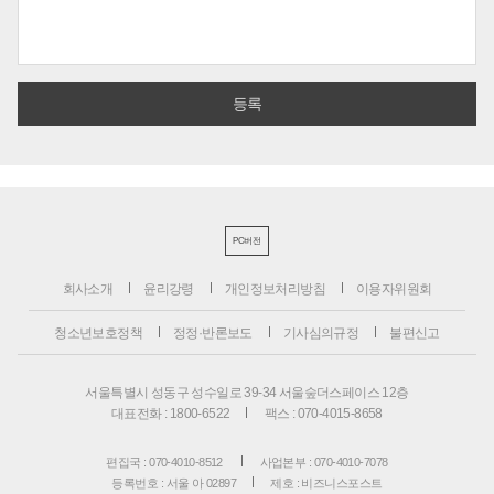
PC버전
회사소개
윤리강령
개인정보처리방침
이용자위원회
청소년보호정책
정정·반론보도
기사심의규정
불편신고
서울특별시 성동구 성수일로 39-34 서울숲더스페이스 12층
대표전화 : 1800-6522
팩스 : 070-4015-8658
편집국 : 070-4010-8512
사업본부 : 070-4010-7078
등록번호 : 서울 아 02897
제호 : 비즈니스포스트