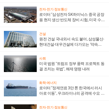
성 의문"
전자·전기·정보통신
로이터 "삼성전자 SK하이닉스 중국 공장
용 현지 생산 반도체 장비 시험, 미국 수출
통제 대비"
건설
원전 건설 국내외서 속도 붙어, 삼성물산·
현대건설·대우건설에 다가오는 '약속의
시간'
사회
미국 법원 "트럼프 정부 풍력 프로젝트 동
결 조치는 위법", 해제 명령 내려
화학·에너지
로이터 "정제연료 3만 톤 한국에서 러시
아로 이동", 우크라이나의 공격에 수요 늘
어
전자·전기·정보통신