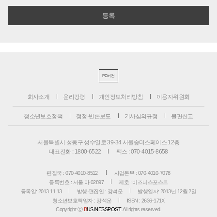
PC버전
회사소개
윤리강령
개인정보처리방침
이용자위원회
청소년보호정책
정정·반론보도
기사심의규정
불편신고
서울특별시 성동구 성수일로 39-34 서울숲더스페이스 12층
대표전화 : 1800-6522
팩스 : 070-4015-8658
편집국 : 070-4010-8512
사업본부 : 070-4010-7078
등록번호 : 서울 아 02897
제호 : 비즈니스포스트
등록일: 2013.11.13
발행·편집인 : 강석운
발행일자: 2013년 12월 2일
청소년보호책임자 : 강석운
ISSN : 2636-171X
Copyright ⓒ
B
USINESSPOST
. All rights reserved.