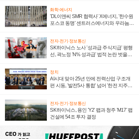
화학·에너지
'DL이앤씨 SMR 협력사' X에너지, '한수원
포스코 동맹' 센트러스에너지와 우라늄
계약 체결
전자·전기·정보통신
SK하이닉스 노사 '성과급 주식지급' 평행
선, 곽노정 'N% 성과급' 법적 논란 벗을지
주목
정치
AI시대 맞아 25년 만에 전력산업 구조개
편 시동, '발전5사 통합' 넘어 '한전 지주사'
재편론도
전자·전기·정보통신
SK하이닉스, 용인 'Y2' 팹과 청주 'M17' 팹
건설에 54조 투자 결정