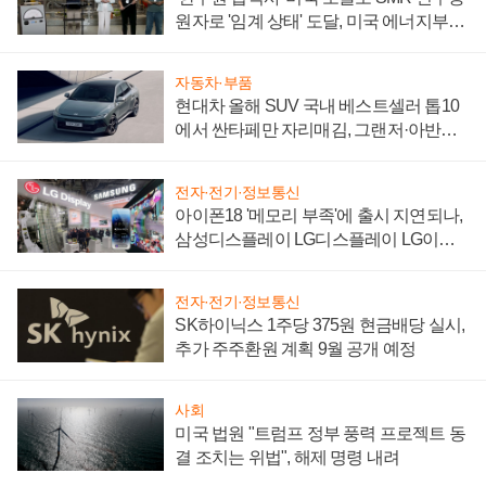
원자로 '임계 상태' 도달, 미국 에너지부
"중요한 이정표"
자동차·부품
현대차 올해 SUV 국내 베스트셀러 톱10
에서 싼타페만 자리매김, 그랜저·아반떼
'세단 쌍끌이'로 내수 방어
전자·전기·정보통신
아이폰18 '메모리 부족'에 출시 지연되나,
삼성디스플레이 LG디스플레이 LG이노
텍 '탈애플' 수익 다각화 속도
전자·전기·정보통신
SK하이닉스 1주당 375원 현금배당 실시,
추가 주주환원 계획 9월 공개 예정
사회
미국 법원 "트럼프 정부 풍력 프로젝트 동
결 조치는 위법", 해제 명령 내려