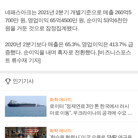
네패스아크는 2021년 2분기 개별기준으로 매출 260억5
700만 원, 영업이익 65억4500만 원, 순이익 53억6천만
원을 거둔 것으로 잠정집계됐다.
2020년 2분기보다 매출은 65.3%, 영업이익은 413.7% 급
증했다. 순이익을 내며 흑자로 전환했다. [비즈니스포스
트 류수재 기자]
인기기사
화학·에너지
로이터 "정제연료 3만 톤 한국에서 러시
아로 이동", 우크라이나의 공격에 수요 늘
어
화학·에너지
'한수원 협력사' 미국 오클로 SMR 연구용