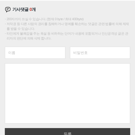
기사댓글
0
개
200자까지 쓰실 수 있습니다. (현재 0 byte / 최대 400byte)
저작권 등 다른 사람의 권리를 침해하거나 명예를 훼손하는 댓글은 관련 법률에 의해 제재
를 받을 수 있습니다.
타인에게 불쾌감을 주는 욕설 등 비하하는 단어가 내용에 포함되거나 인신공격성 글은 관
리자의 판단에 의해 삭제 합니다.