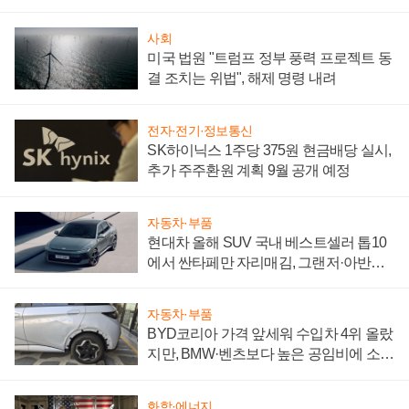
어
사회
미국 법원 "트럼프 정부 풍력 프로젝트 동
결 조치는 위법", 해제 명령 내려
전자·전기·정보통신
SK하이닉스 1주당 375원 현금배당 실시,
추가 주주환원 계획 9월 공개 예정
자동차·부품
현대차 올해 SUV 국내 베스트셀러 톱10
에서 싼타페만 자리매김, 그랜저·아반떼
'세단 쌍끌이'로 내수 방어
자동차·부품
BYD코리아 가격 앞세워 수입차 4위 올랐
지만, BMW·벤츠보다 높은 공임비에 소비
자 불만 폭발
화학·에너지