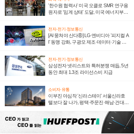
'한수원 협력사' 미국 오클로 SMR 연구용
원자로 '임계 상태' 도달, 미국 에너지부
"중요한 이정표"
전자·전기·정보통신
[AI 뭉쳐야 산다⑧] LG·엔비디아 '피지컬 A
I' 동맹 강화, 구광모 제조·데이터·기술 결
집해 종합 로보틱스 기업으로
전자·전기·정보통신
삼성전자 넷리스트와 특허분쟁 매듭, 5년
동안 최대 1.3조 라이선스비 지급
소비자·유통
이부진 야심작 '신라스테이' 서울신라호
텔보다 잘 나가, 평택·주문진·해남·건대로
성장판 더 넓힌다