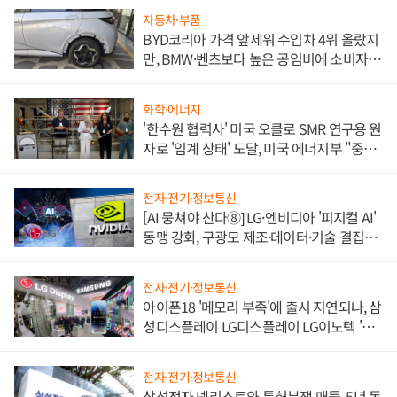
자동차·부품
BYD코리아 가격 앞세워 수입차 4위 올랐지
만, BMW·벤츠보다 높은 공임비에 소비자
불만 폭발
화학·에너지
'한수원 협력사' 미국 오클로 SMR 연구용 원
자로 '임계 상태' 도달, 미국 에너지부 "중요
한 이정표"
전자·전기·정보통신
[AI 뭉쳐야 산다⑧] LG·엔비디아 '피지컬 AI'
동맹 강화, 구광모 제조·데이터·기술 결집
해 종합 로보틱스 기업으로
전자·전기·정보통신
아이폰18 '메모리 부족'에 출시 지연되나, 삼
성디스플레이 LG디스플레이 LG이노텍 '탈
애플' 수익 다각화 속도
전자·전기·정보통신
삼성전자 넷리스트와 특허분쟁 매듭, 5년 동