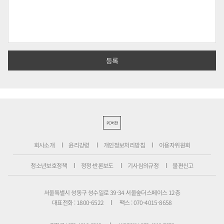
PC버전
회사소개
윤리강령
개인정보처리방침
이용자위원회
청소년보호정책
정정·반론보도
기사심의규정
불편신고
서울특별시 성동구 성수일로 39-34 서울숲더스페이스 12층
대표전화 : 1800-6522
팩스 : 070-4015-8658