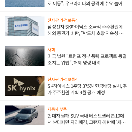
로 이동", 우크라이나의 공격에 수요 늘어
전자·전기·정보통신
삼성전자 SK하이닉스 소극적 주주환원에
해외 증권가 비판, "반도체 호황 지속성 의
문"
사회
미국 법원 "트럼프 정부 풍력 프로젝트 동결
조치는 위법", 해제 명령 내려
전자·전기·정보통신
SK하이닉스 1주당 375원 현금배당 실시, 추
가 주주환원 계획 9월 공개 예정
자동차·부품
현대차 올해 SUV 국내 베스트셀러 톱10에
서 싼타페만 자리매김, 그랜저·아반떼 '세단
쌍끌이'로 내수 방어