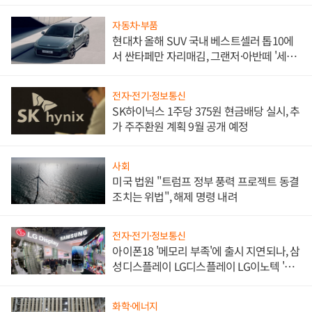
한 이정표"
자동차·부품
현대차 올해 SUV 국내 베스트셀러 톱10에
서 싼타페만 자리매김, 그랜저·아반떼 '세단
쌍끌이'로 내수 방어
전자·전기·정보통신
SK하이닉스 1주당 375원 현금배당 실시, 추
가 주주환원 계획 9월 공개 예정
사회
미국 법원 "트럼프 정부 풍력 프로젝트 동결
조치는 위법", 해제 명령 내려
전자·전기·정보통신
아이폰18 '메모리 부족'에 출시 지연되나, 삼
성디스플레이 LG디스플레이 LG이노텍 '탈
애플' 수익 다각화 속도
화학·에너지