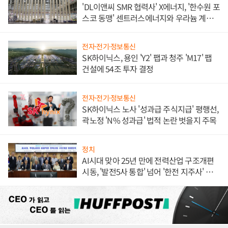
'DL이앤씨 SMR 협력사' X에너지, '한수원 포
스코 동맹' 센트러스에너지와 우라늄 계약
체결
전자·전기·정보통신
SK하이닉스, 용인 'Y2' 팹과 청주 'M17' 팹
건설에 54조 투자 결정
전자·전기·정보통신
SK하이닉스 노사 '성과급 주식지급' 평행선,
곽노정 'N% 성과급' 법적 논란 벗을지 주목
정치
AI시대 맞아 25년 만에 전력산업 구조개편
시동, '발전5사 통합' 넘어 '한전 지주사' 재편
론도