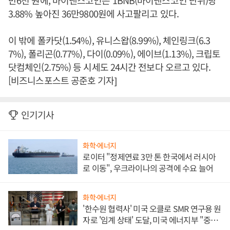
만6천 원에, 바이낸스코인은 1BNB(바이낸스코인 단위)당
3.88% 높아진 36만9800원에 사고팔리고 있다.
이 밖에 폴카닷(1.54%), 유니스왑(8.99%), 체인링크(6.3
7%), 폴리곤(0.77%), 다이(0.09%), 에이브(1.13%), 크립토
닷컴체인(2.75%) 등 시세도 24시간 전보다 오르고 있다.
[비즈니스포스트 공준호 기자]
인기기사
화학·에너지
로이터 "정제연료 3만 톤 한국에서 러시아
로 이동", 우크라이나의 공격에 수요 늘어
화학·에너지
'한수원 협력사' 미국 오클로 SMR 연구용 원
자로 '임계 상태' 도달, 미국 에너지부 "중요