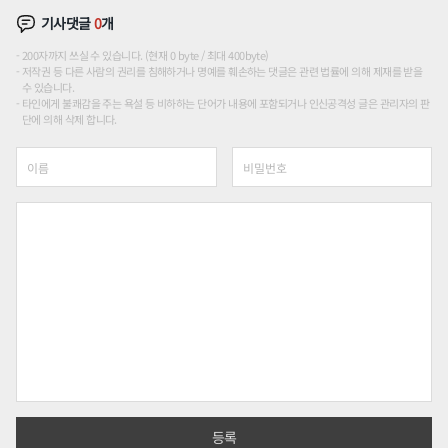
기사댓글
0
개
200자까지 쓰실 수 있습니다. (현재 0 byte / 최대 400byte)
저작권 등 다른 사람의 권리를 침해하거나 명예를 훼손하는 댓글은 관련 법률에 의해 제재를 받을
수 있습니다.
타인에게 불쾌감을 주는 욕설 등 비하하는 단어가 내용에 포함되거나 인신공격성 글은 관리자의 판
단에 의해 삭제 합니다.