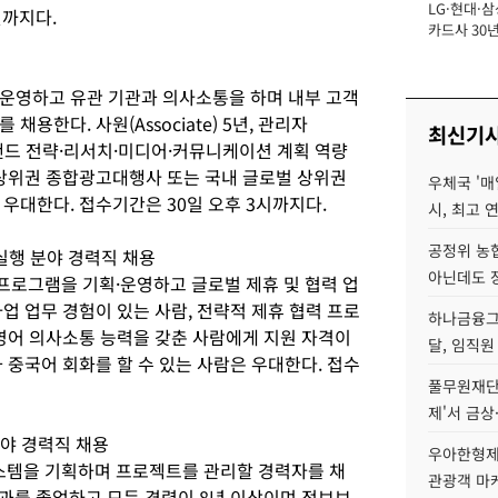
LG·현대·삼
장
일까지다.
카드사 30년
에 '초집중' 
획·운영하고 유관 기관과 의사소통을 하며 내부 고객
용한다. 사원(Associate) 5년, 관리자
최신기
 브랜드 전략·리서치·미디어·커뮤니케이션 계획 역량
 상위권 종합광고대행사 또는 국내 글로벌 상위권
우체국 '매
우대한다. 접수기간은 30일 오후 3시까지다.
시, 최고 연
공정위 농
실행 분야 경력직 채용
아닌데도 
로그램을 기획·운영하고 글로벌 제휴 및 협력 업
업 업무 경험이 있는 사람, 전략적 제휴 협력 프로
하나금융그룹
 영어 의사소통 능력을 갖춘 사람에게 지원 자격이
달, 임직원
 중국어 회화를 할 수 있는 사람은 우대한다. 접수
풀무원재단
제'서 금상
야 경력직 채용
우아한형제
템을 기획하며 프로젝트를 관리할 경력자를 채
관광객 마
 학과를 졸업하고 모든 경력이 8년 이상이며 정보보