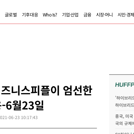
글로벌
기후대응
Who Is?
기업·산업
금융
시장·머니
시민·경
HUFF
] 비즈니스피플이 엄선한
'하이브리드
-6월23일
하이브리드
중국, 미국
021-06-23 10:17:43
국의 규제에