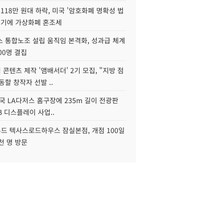
118만 원대 하락, 미국 '암호화폐 명확성 법
연기에 가상화폐 혼조세
스 통합노조 설립 움직임 본격화, 성과급 체계
00명 결집
콘텐츠 제작 '앰배서더' 2기 모집, "지방 점
동할 창작자 선발 ..
국 LA다저스 홈구장에 235m 길이 전광판
2B 디스플레이 사업..
드 텍사스로드하우스 잠실본점, 개점 100일
천 명 방문