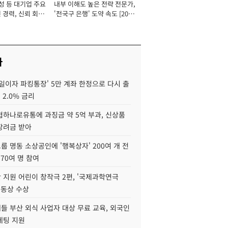
성 등 대기업 주요
내부 이해도 높은 전략 전문가,
 경력, 신뢰 회복
'전국구 은행' 도약 속도 [2026
[2026년]
년]
사
일이자 파킹통장' 5만 계좌 한정으로 다시 출
 2.0% 금리
협하나로유통에 과징금 약 5억 부과, 신상품
장려금 받아
 명동 소상공인에 '행복상자' 200여 개 전
 70여 명 참여
 지원 어린이 창작극 2편, '국제과학연극
·동상 수상
들 부산 외식 사업자 대상 무료 교육, 외국인
케팅 지원