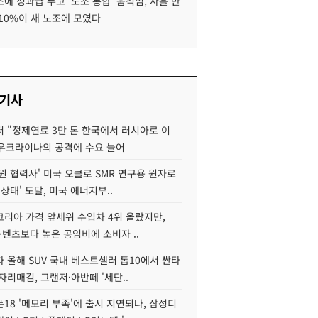
에 성과급 두고 '노조 통합' 움직임, 사흘 만
10%이 새 노조에 모였다
 기사
 "정제연료 3만 톤 한국에서 러시아로 이
 우크라이나의 공격에 수요 늘어
원 협력사' 미국 오클로 SMR 연구용 원자로
 상태' 도달, 미국 에너지부..
코리아 가격 앞세워 수입차 4위 올랐지만,
·벤츠보다 높은 공임비에 소비자 ..
 올해 SUV 국내 베스트셀러 톱10에서 싼타
자리매김, 그랜저·아반떼 '세단..
18 '메모리 부족'에 출시 지연되나, 삼성디