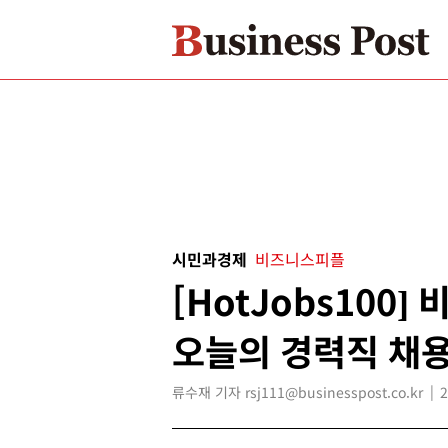
시민과경제
비즈니스피플
[HotJobs100
오늘의 경력직 채용
류수재 기자 rsj111@businesspost.co.kr
2