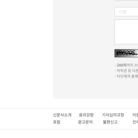
-
200자
까지 쓰실
- 저작권 등 
- 타인에게 불
신문사소개
윤리강령
기사심의규정
이
포럼
광고문의
불편신고