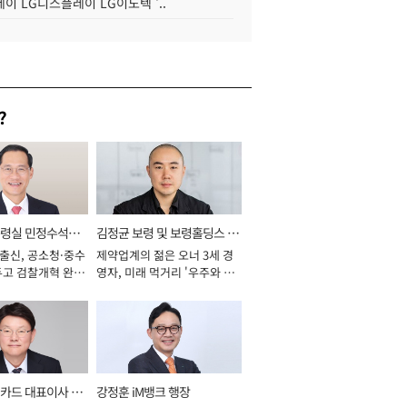
이 LG디스플레이 LG이노텍 '..
?
통령실 민정수석비
김정균 보령 및 보령홀딩스 대
 출신, 공소청·중수
제약업계의 젊은 오너 3세 경
표이사 사장
두고 검찰개혁 완수
영자, 미래 먹거리 '우주와 헬
년]
스케어' 공들여 [2026년]
카드 대표이사 사
강정훈 iM뱅크 행장