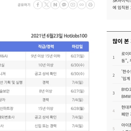
SK하이닉스
공유하기
에 임직원 
많이 본
로이터
1
동",
'한수
2
'임계
BYD
3
BMW
현대차
4
페만 
아이폰
5