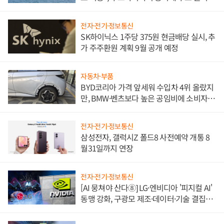
전자·전기·정보통신
SK하이닉스 1주당 375원 현금배당 실시, 추
가 주주환원 계획 9월 공개 예정
자동차·부품
BYD코리아 가격 앞세워 수입차 4위 올랐지
만, BMW·벤츠보다 높은 공임비에 소비자
불만 폭발
전자·전기·정보통신
삼성전자, 갤럭시Z 폴드8 사전예약 개통 8
월31일까지 연장
전자·전기·정보통신
[AI 뭉쳐야 산다⑧] LG·엔비디아 '피지컬 AI'
동맹 강화, 구광모 제조·데이터·기술 결집
해 종합 로보틱스 기업으로