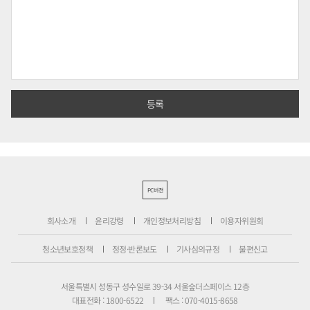
PC버전
회사소개
윤리강령
개인정보처리방침
이용자위원회
청소년보호정책
정정·반론보도
기사심의규정
불편신고
서울특별시 성동구 성수일로 39-34 서울숲더스페이스 12층
대표전화 : 1800-6522
팩스 : 070-4015-8658