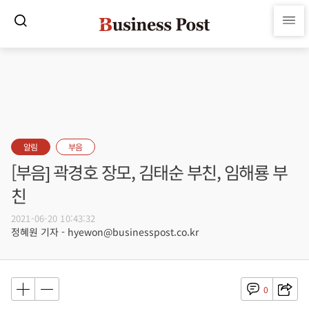
알림
부음
[부음] 곽경호 장모, 김태순 부친, 임해룡 부
친
2021-06-20 10:43:32
정혜원 기자 - hyewon@businesspost.co.kr
0