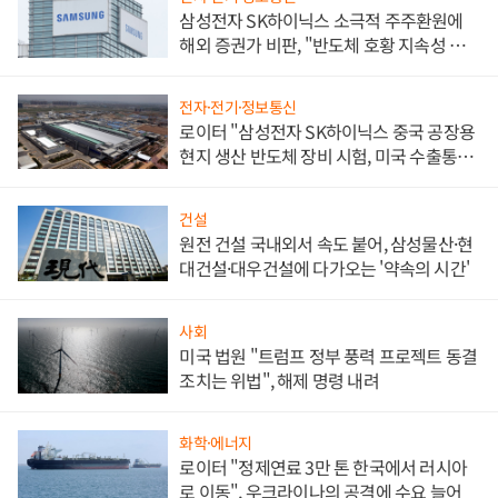
삼성전자 SK하이닉스 소극적 주주환원에
해외 증권가 비판, "반도체 호황 지속성 의
문"
전자·전기·정보통신
로이터 "삼성전자 SK하이닉스 중국 공장용
현지 생산 반도체 장비 시험, 미국 수출통제
대비"
건설
원전 건설 국내외서 속도 붙어, 삼성물산·현
대건설·대우건설에 다가오는 '약속의 시간'
사회
미국 법원 "트럼프 정부 풍력 프로젝트 동결
조치는 위법", 해제 명령 내려
화학·에너지
로이터 "정제연료 3만 톤 한국에서 러시아
로 이동", 우크라이나의 공격에 수요 늘어