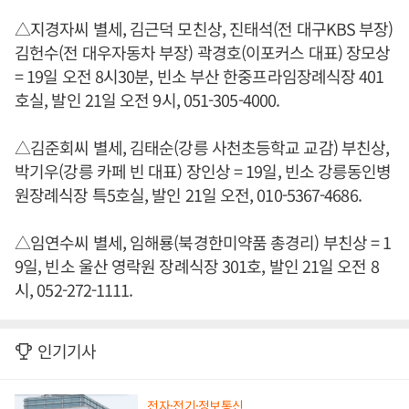
△지경자씨 별세, 김근덕 모친상, 진태석(전 대구KBS 부장)
김헌수(전 대우자동차 부장) 곽경호(이포커스 대표) 장모상
= 19일 오전 8시30분, 빈소 부산 한중프라임장례식장 401
호실, 발인 21일 오전 9시, 051-305-4000.
△김준회씨 별세, 김태순(강릉 사천초등학교 교감) 부친상,
박기우(강릉 카페 빈 대표) 장인상 = 19일, 빈소 강릉동인병
원장례식장 특5호실, 발인 21일 오전, 010-5367-4686.
△임연수씨 별세, 임해룡(북경한미약품 총경리) 부친상 = 1
9일, 빈소 울산 영락원 장례식장 301호, 발인 21일 오전 8
시, 052-272-1111.
인기기사
전자·전기·정보통신