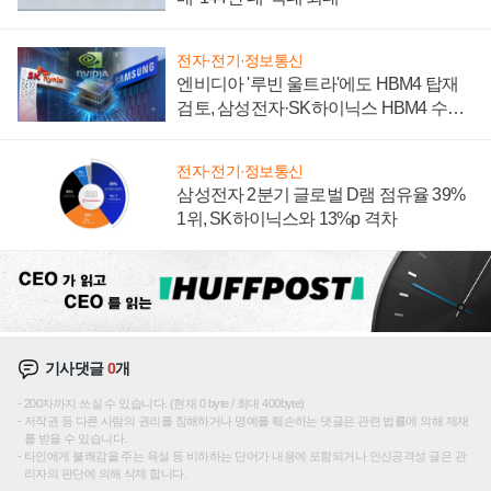
전자·전기·정보통신
엔비디아 '루빈 울트라'에도 HBM4 탑재
검토, 삼성전자·SK하이닉스 HBM4 수율
에 주도권 갈린다
전자·전기·정보통신
삼성전자 2분기 글로벌 D램 점유율 39%
1위, SK하이닉스와 13%p 격차
기사댓글
0
개
200자까지 쓰실 수 있습니다. (현재 0 byte / 최대 400byte)
저작권 등 다른 사람의 권리를 침해하거나 명예를 훼손하는 댓글은 관련 법률에 의해 제재
를 받을 수 있습니다.
타인에게 불쾌감을 주는 욕설 등 비하하는 단어가 내용에 포함되거나 인신공격성 글은 관
리자의 판단에 의해 삭제 합니다.