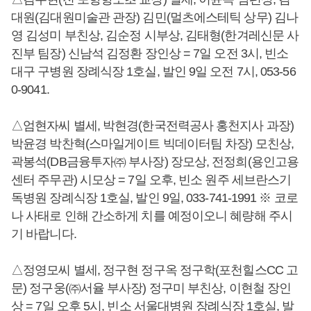
대원(김대원미술관 관장) 김민(멀츠에스테틱 상무) 김나
영 김성미 부친상, 김순정 시부상, 김태형(한겨레신문 사
진부 팀장) 신남석 김정환 장인상 = 7일 오전 3시, 빈소
대구 구병원 장례식장 1호실, 발인 9일 오전 7시, 053-56
0-9041.
△엄현자씨 별세, 박현경(한국전력공사 홍천지사 과장)
박윤경 박찬혁(스마일게이트 빅데이터팀 차장) 모친상,
곽봉석(DB금융투자㈜ 부사장) 장모상, 전정희(용인고용
센터 주무관) 시모상 = 7일 오후, 빈소 원주 세브란스기
독병원 장례식장 1호실, 발인 9일, 033-741-1991 ※ 코로
나 사태로 인해 간소하게 치를 예정이오니 혜량해 주시
기 바랍니다.
△정영모씨 별세, 정구현 정구옥 정구학(포천힐스CC 고
문) 정구웅(㈜서율 부사장) 정구미 부친상, 이현철 장인
상 = 7일 오후 5시, 빈소 서울대병원 장례식장 1호실, 발