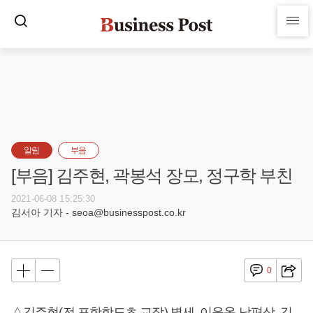
알림
부음
[부음] 김주현, 곽봉석 장모, 정구학 부친
2021-06-08 15:25:30
김서아 기자 - seoa@businesspost.co.kr
0
△김주현(전 포항항도초 교장) 별세, 이윤옥 남편상, 김