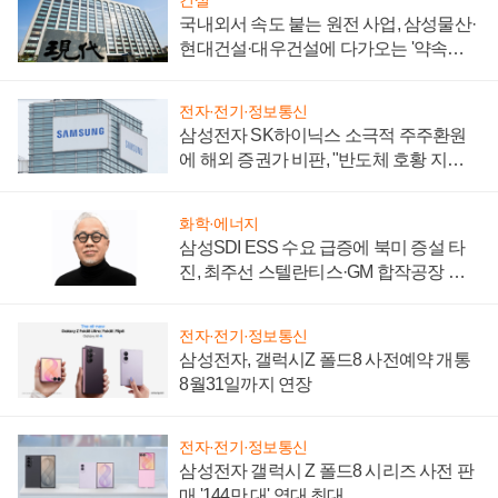
국내외서 속도 붙는 원전 사업, 삼성물산·
현대건설·대우건설에 다가오는 '약속의
시간'
전자·전기·정보통신
삼성전자 SK하이닉스 소극적 주주환원
에 해외 증권가 비판, "반도체 호황 지속
성 의문"
화학·에너지
삼성SDI ESS 수요 급증에 북미 증설 타
진, 최주선 스텔란티스·GM 합작공장 건
설 재추진하나
전자·전기·정보통신
삼성전자, 갤럭시Z 폴드8 사전예약 개통
8월31일까지 연장
전자·전기·정보통신
삼성전자 갤럭시 Z 폴드8 시리즈 사전 판
매 '144만 대' 역대 최대