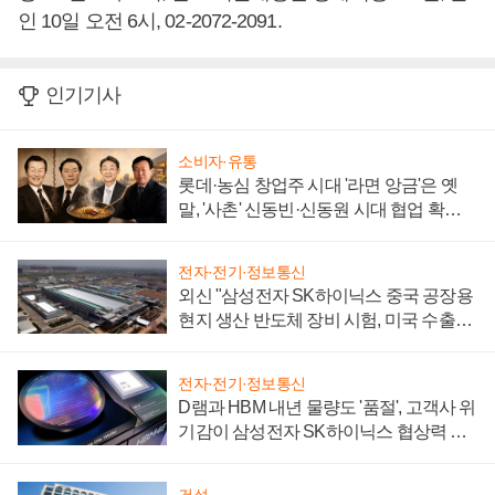
인 10일 오전 6시, 02-2072-2091.
인기기사
소비자·유통
롯데·농심 창업주 시대 '라면 앙금'은 옛
말, '사촌' 신동빈·신동원 시대 협업 확대
일로
전자·전기·정보통신
외신 "삼성전자 SK하이닉스 중국 공장용
현지 생산 반도체 장비 시험, 미국 수출통
제 대비"
전자·전기·정보통신
D램과 HBM 내년 물량도 '품절', 고객사 위
기감이 삼성전자 SK하이닉스 협상력 더
키워
건설