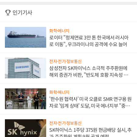
인기기사
화학·에너지
로이터 "정제연료 3만 톤 한국에서 러시아
로 이동", 우크라이나의 공격에 수요 늘어
전자·전기·정보통신
삼성전자 SK하이닉스 소극적 주주환원에
해외 증권가 비판, "반도체 호황 지속성 의
문"
화학·에너지
'한수원 협력사' 미국 오클로 SMR 연구용 원
자로 '임계 상태' 도달, 미국 에너지부 "중요
한 이정표"
전자·전기·정보통신
SK하이닉스 1주당 375원 현금배당 실시, 추
가 주주환원 계획 9월 공개 예정