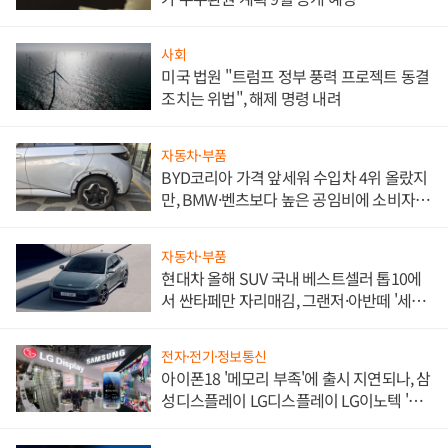
사회
미국 법원 "트럼프 정부 풍력 프로젝트 동결
조치는 위법", 해제 명령 내려
자동차·부품
BYD코리아 가격 앞세워 수입차 4위 올랐지
만, BMW·벤츠보다 높은 공임비에 소비자
불만 폭발
자동차·부품
현대차 올해 SUV 국내 베스트셀러 톱10에
서 싼타페만 자리매김, 그랜저·아반떼 '세단
쌍끌이'로 내수 방어
전자·전기·정보통신
아이폰18 '메모리 부족'에 출시 지연되나, 삼
성디스플레이 LG디스플레이 LG이노텍 '탈
애플' 수익 다각화 속도