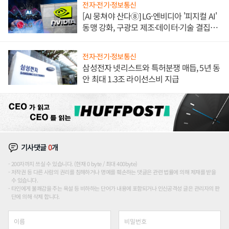
전자·전기·정보통신
[AI 뭉쳐야 산다⑧] LG·엔비디아 '피지컬 AI'
동맹 강화, 구광모 제조·데이터·기술 결집
해 종합 로보틱스 기업으로
전자·전기·정보통신
삼성전자 넷리스트와 특허분쟁 매듭, 5년 동
안 최대 1.3조 라이선스비 지급
기사댓글
0
개
200자까지 쓰실 수 있습니다. (현재 0 byte / 최대 400byte)
저작권 등 다른 사람의 권리를 침해하거나 명예를 훼손하는 댓글은 관련 법률에 의해 제재를 받을
수 있습니다.
타인에게 불쾌감을 주는 욕설 등 비하하는 단어가 내용에 포함되거나 인신공격성 글은 관리자의 판
단에 의해 삭제 합니다.