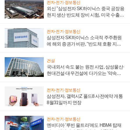
전자·전기·정보통신
외신 "삼성전자 SK하이닉스 중국 공장용
현지 생산 반도체 장비 시험, 미국 수출통
제 대비"
전자·전기·정보통신
삼성전자 SK하이닉스 소극적 주주환원
에 해외 증권가 비판, "반도체 호황 지속
성 의문"
건설
국내외서 속도 붙는 원전 사업, 삼성물산·
현대건설·대우건설에 다가오는 '약속의
시간'
전자·전기·정보통신
삼성전자, 갤럭시Z 폴드8 사전예약 개통
8월31일까지 연장
전자·전기·정보통신
엔비디아 '루빈 울트라'에도 HBM4 탑재