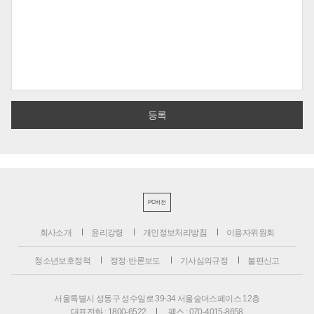
PC버전
회사소개
윤리강령
개인정보처리방침
이용자위원회
청소년보호정책
정정·반론보도
기사심의규정
불편신고
서울특별시 성동구 성수일로 39-34 서울숲더스페이스 12층
대표전화 : 1800-6522
팩스 : 070-4015-8658