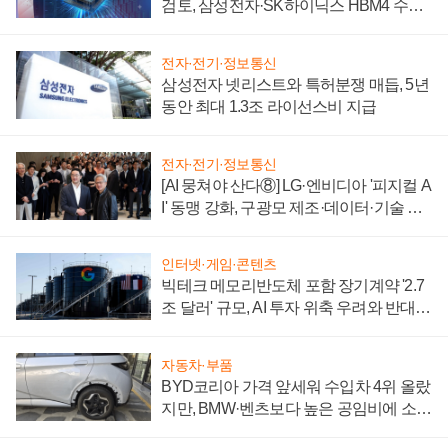
검토, 삼성전자·SK하이닉스 HBM4 수율
에 주도권 갈린다
전자·전기·정보통신
삼성전자 넷리스트와 특허분쟁 매듭, 5년
동안 최대 1.3조 라이선스비 지급
전자·전기·정보통신
[AI 뭉쳐야 산다⑧] LG·엔비디아 '피지컬 A
I' 동맹 강화, 구광모 제조·데이터·기술 결
집해 종합 로보틱스 기업으로
인터넷·게임·콘텐츠
빅테크 메모리반도체 포함 장기계약 '2.7
조 달러' 규모, AI 투자 위축 우려와 반대
신호
자동차·부품
BYD코리아 가격 앞세워 수입차 4위 올랐
지만, BMW·벤츠보다 높은 공임비에 소비
자 불만 폭발