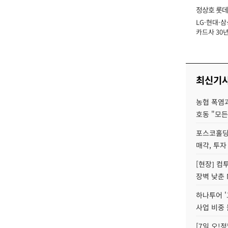
정상호 롯데
LG·현대·삼
장
카드사 30년
에 '초집중' 
최신기
농협 폭염과
호동 "모든
포스코홀딩
매각, 투자
[현장] 컴
장벽 낮춘 
하나투어 '
사업 비중 
[7일 오!