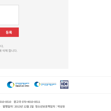
등록
다.
 삭제 합니다.
010-8510
광고국 070-4010-8511
운
발행일자: 2013년 12월 2일
청소년보호책임자 : 박상유