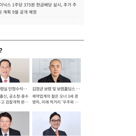
이닉스 1주당 375원 현금배당 실시, 추가 주
 계획 9월 공개 예정
?
통령실 민정수석비
김정균 보령 및 보령홀딩스 대
 출신, 공소청·중수
제약업계의 젊은 오너 3세 경
표이사 사장
두고 검찰개혁 완수
영자, 미래 먹거리 '우주와 헬
년]
스케어' 공들여 [2026년]