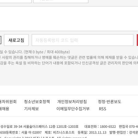
 수 있습니다. (현재 0 byte / 최대 400byte)
다른 사람의 권리를 침해하거나 명예를 훼손하는 댓글은 관련 법률에 의해 제재를 받을 수 있습니
쾌감을 주는 욕설 등 비하하는 단어가 내용에 포함되거나 인신공격성 글은 관리자의 판단에 의해
용자위원회
청소년보호정책
개인정보처리방침
정정·반론보도
인재채용
기사제보
이메일무단수집거부
RSS
수일로 39-34 서울숲더스페이스 12층 1201호-1203호
대표전화 : 1800-6522
편집국 070-4
8658
등록번호 : 서울 아 02897
제호: 비즈니스포스트
등록일: 2013.11.13
발행·편집인 : 강석
X
Copyright ? 2013 비즈니스포스트. All rights reserved.