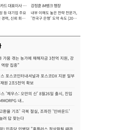
카드 대표이사 사
강정훈 iM뱅크 행장
성 등 대기업 주요
내부 이해도 높은 전략 전문가,
 경력, 신뢰 회복
'전국구 은행' 도약 속도 [2026
[2026년]
년]
사
 가뭄 겪는 농가에 재해자금 3천억 지원, 강
 역량 집중"
스 포스코인터내셔널과 포스코DX 지분 일부
 재원 2조5천억 확보
투스 '제우스: 오만의 신' 8월26일 출시, 진입
MMORPG 내..
고환율 기조' 극복 절실, 조좌진 '인바운드'
늘려 답 찾는다
정말] 민주당 민병덕 "홈플러스 정상화될 때까