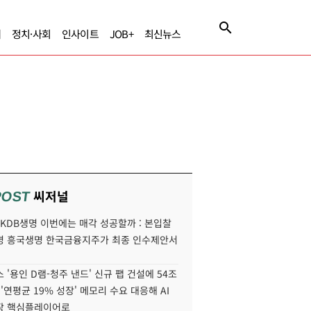
제
정치·사회
인사이트
JOB+
최신뉴스
씨저널
POST
' KDB생명 이번에는 매각 성공할까 : 본입찰
명 흥국생명 한국금융지주가 최종 인수제안서
 '용인 D램-청주 낸드' 신규 팹 건설에 54조
 '연평균 19% 성장' 메모리 수요 대응해 AI
장 핵심플레이어로