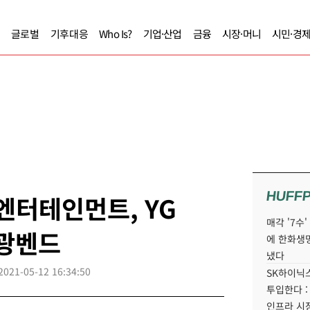
글로벌
기후대응
Who Is?
기업·산업
금융
시장·머니
시민·경
HUFF
엔터테인먼트, YG
매각 '7수
성광벤드
에 한화생
냈다
2021-05-12 16:34:50
SK하이닉스
투입한다 :
인프라 시