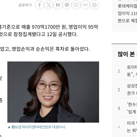
공유하기
롯데케미칼
업이익 11
편으로 체
준으로 매출 970억1700만 원, 영업이익 95억
둔 것으로 잠정집계됐다고 12일 공시했다.
 늘었고, 영업손익과 순손익은 흑자로 돌아섰다.
많이 본
로이터
1
동",
것
삼성전
2
권가 
증
'한수
3
'임계
미국 
4
▲ 황보경 와이지엔터테인먼트 대표이사.
는 위
0