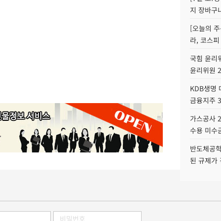
지 장바구
[오늘의 주
라, 코스피
국힘 윤리위
윤리위원 
KDB생명
금융지주 
가스공사 2
수용 미수금
반도체공학
된 규제가 