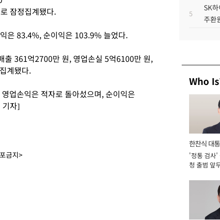
SK하
것으로 잠정집계됐다.
5
주환원
익은 83.4%, 순이익은 103.9% 늘었다.
 361억2700만 원, 영업손실 5억6100만 원,
정집계됐다.
Who Is
고, 영업손익은 적자로 돌아섰으며, 순이익은
 기자]
한찬식 대
배포금지>
'정통 검사'
서관
청 출범 앞
맡아 [2026