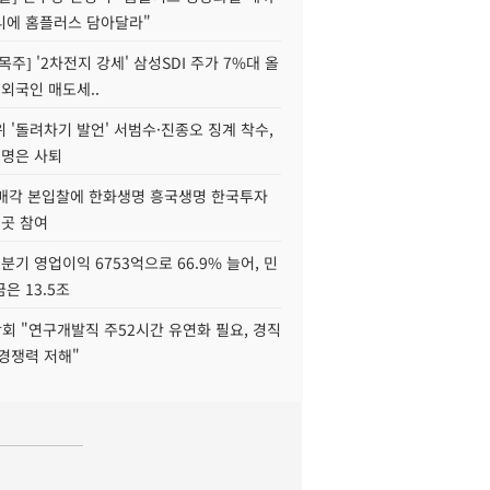
니에 홈플러스 담아달라"
목주] '2차전지 강세' 삼성SDI 주가 7%대 올
 외국인 매도세..
 '돌려차기 발언' 서범수·진종오 징계 착수,
2명은 사퇴
 매각 본입찰에 한화생명 흥국생명 한국투자
3곳 참여
분기 영업이익 6753억으로 66.9% 늘어, 민
은 13.5조
회 "연구개발직 주52시간 유연화 필요, 경직
경쟁력 저해"