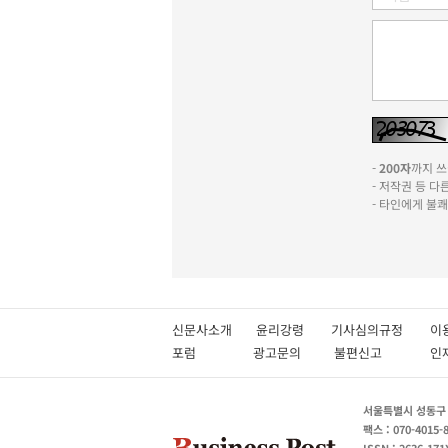
-
200자
까지 쓰실
- 저작권 등 
- 타인에게 불
신문사소개
윤리강령
기사심의규정
이
포럼
광고문의
불편신고
서울특별시 성동구 성
팩스 : 070-4015-
ISSN : 2636-171