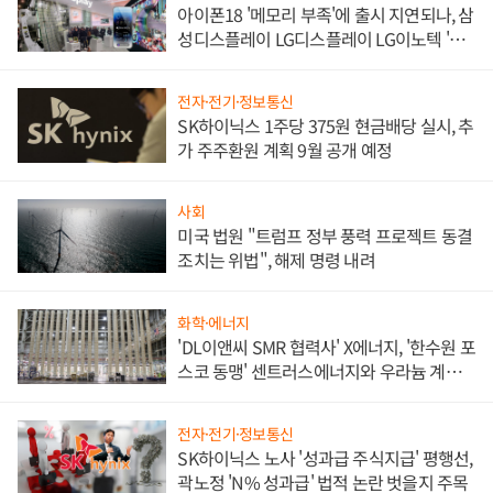
아이폰18 '메모리 부족'에 출시 지연되나, 삼
성디스플레이 LG디스플레이 LG이노텍 '탈
애플' 수익 다각화 속도
전자·전기·정보통신
SK하이닉스 1주당 375원 현금배당 실시, 추
가 주주환원 계획 9월 공개 예정
사회
미국 법원 "트럼프 정부 풍력 프로젝트 동결
조치는 위법", 해제 명령 내려
화학·에너지
'DL이앤씨 SMR 협력사' X에너지, '한수원 포
스코 동맹' 센트러스에너지와 우라늄 계약
체결
전자·전기·정보통신
SK하이닉스 노사 '성과급 주식지급' 평행선,
곽노정 'N% 성과급' 법적 논란 벗을지 주목