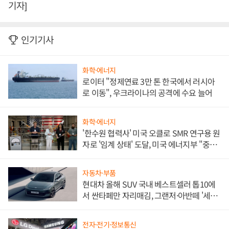
기자]
인기기사
화학·에너지
로이터 "정제연료 3만 톤 한국에서 러시아
로 이동", 우크라이나의 공격에 수요 늘어
화학·에너지
'한수원 협력사' 미국 오클로 SMR 연구용 원
자로 '임계 상태' 도달, 미국 에너지부 "중요
한 이정표"
자동차·부품
현대차 올해 SUV 국내 베스트셀러 톱10에
서 싼타페만 자리매김, 그랜저·아반떼 '세단
쌍끌이'로 내수 방어
전자·전기·정보통신