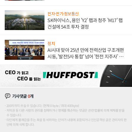
전자·전기·정보통신
SK하이닉스, 용인 'Y2' 팹과 청주 'M17' 팹
건설에 54조 투자 결정
정치
AI시대 맞아 25년 만에 전력산업 구조개편
시동, '발전5사 통합' 넘어 '한전 지주사' 재편
론도
기사댓글
0
개
200자까지 쓰실 수 있습니다. (현재 0 byte / 최대 400byte)
저작권 등 다른 사람의 권리를 침해하거나 명예를 훼손하는 댓글은 관련 법률에 의해 제재를 받을
수 있습니다.
타인에게 불쾌감을 주는 욕설 등 비하하는 단어가 내용에 포함되거나 인신공격성 글은 관리자의 판
단에 의해 삭제 합니다.