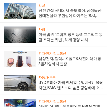
건설
원전 건설 국내외서 속도 붙어, 삼성물산·
현대건설·대우건설에 다가오는 '약속의
시간'
사회
미국 법원 "트럼프 정부 풍력 프로젝트 동
결 조치는 위법", 해제 명령 내려
전자·전기·정보통신
삼성전자, 갤럭시Z 폴드8 사전예약 개통
8월31일까지 연장
자동차·부품
BYD코리아 가격 앞세워 수입차 4위 올랐
지만, BMW·벤츠보다 높은 공임비에 소비
자 불만 폭발
전자·전기·정보통신
엔비디아 '루빈 울트라'에도 HBM4 탑재