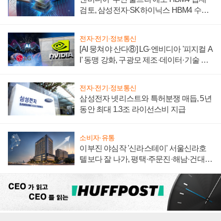
검토, 삼성전자·SK하이닉스 HBM4 수율
에 주도권 갈린다
전자·전기·정보통신
[AI 뭉쳐야 산다⑧] LG·엔비디아 '피지컬 A
I' 동맹 강화, 구광모 제조·데이터·기술 결
집해 종합 로보틱스 기업으로
전자·전기·정보통신
삼성전자 넷리스트와 특허분쟁 매듭, 5년
동안 최대 1.3조 라이선스비 지급
소비자·유통
이부진 야심작 '신라스테이' 서울신라호
텔보다 잘 나가, 평택·주문진·해남·건대로
성장판 더 넓힌다