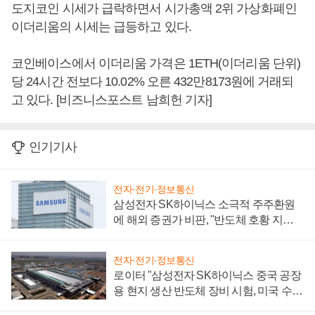
도지코인 시세가 급락하면서 시가총액 2위 가상화폐인
이더리움의 시세는 급등하고 있다.
코인베이스에서 이더리움 가격은 1ETH(이더리움 단위)
당 24시간 전보다 10.02% 오른 432만8173원에 거래되
고 있다. [비즈니스포스트 남희헌 기자]
인기기사
전자·전기·정보통신
삼성전자 SK하이닉스 소극적 주주환원
에 해외 증권가 비판, "반도체 호황 지속
성 의문"
전자·전기·정보통신
로이터 "삼성전자 SK하이닉스 중국 공장
용 현지 생산 반도체 장비 시험, 미국 수출
통제 대비"