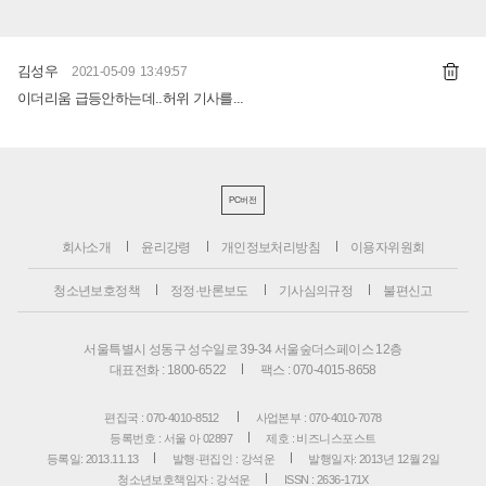
김성우
2021-05-09 13:49:57
이더리움 급등안하는데..허위 기사를...
PC버전
회사소개
윤리강령
개인정보처리방침
이용자위원회
청소년보호정책
정정·반론보도
기사심의규정
불편신고
서울특별시 성동구 성수일로 39-34 서울숲더스페이스 12층
대표전화 : 1800-6522
팩스 : 070-4015-8658
편집국 : 070-4010-8512
사업본부 : 070-4010-7078
등록번호 : 서울 아 02897
제호 : 비즈니스포스트
등록일: 2013.11.13
발행·편집인 : 강석운
발행일자: 2013년 12월 2일
청소년보호책임자 : 강석운
ISSN : 2636-171X