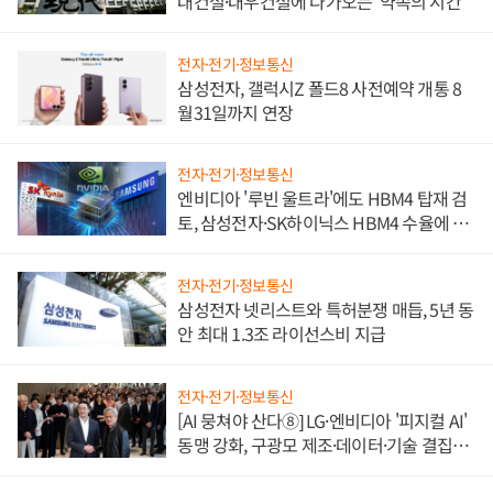
대건설·대우건설에 다가오는 '약속의 시간'
전자·전기·정보통신
삼성전자, 갤럭시Z 폴드8 사전예약 개통 8
월31일까지 연장
전자·전기·정보통신
엔비디아 '루빈 울트라'에도 HBM4 탑재 검
토, 삼성전자·SK하이닉스 HBM4 수율에 주
도권 갈린다
전자·전기·정보통신
삼성전자 넷리스트와 특허분쟁 매듭, 5년 동
안 최대 1.3조 라이선스비 지급
전자·전기·정보통신
[AI 뭉쳐야 산다⑧] LG·엔비디아 '피지컬 AI'
동맹 강화, 구광모 제조·데이터·기술 결집
해 종합 로보틱스 기업으로