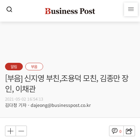
알림
부음
[부음] 신지영 부친,조용덕 모친, 김종만 장
인, 이채관
2021-05-02 16:54:13
김다정 기자 - dajeong@businesspost.co.kr
0