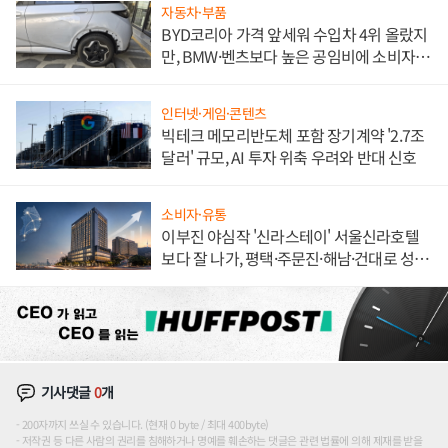
자동차·부품
BYD코리아 가격 앞세워 수입차 4위 올랐지
만, BMW·벤츠보다 높은 공임비에 소비자
불만 폭발
인터넷·게임·콘텐츠
빅테크 메모리반도체 포함 장기계약 '2.7조
달러' 규모, AI 투자 위축 우려와 반대 신호
소비자·유통
이부진 야심작 '신라스테이' 서울신라호텔
보다 잘 나가, 평택·주문진·해남·건대로 성
장판 더 넓힌다
기사댓글
0
개
200자까지 쓰실 수 있습니다. (현재 0 byte / 최대 400byte)
저작권 등 다른 사람의 권리를 침해하거나 명예를 훼손하는 댓글은 관련 법률에 의해 제재를 받을