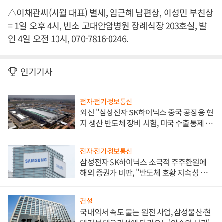
△이채관씨(시월 대표) 별세, 임근혜 남편상, 이성민 부친상
= 1일 오후 4시, 빈소 고대안암병원 장례식장 203호실, 발
인 4일 오전 10시, 070-7816-0246.
인기기사
전자·전기·정보통신
외신 "삼성전자 SK하이닉스 중국 공장용 현
지 생산 반도체 장비 시험, 미국 수출통제 대
비"
전자·전기·정보통신
삼성전자 SK하이닉스 소극적 주주환원에
해외 증권가 비판, "반도체 호황 지속성 의
문"
건설
국내외서 속도 붙는 원전 사업, 삼성물산·현