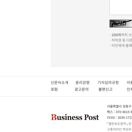
-
200자
까지 쓰실
- 저작권 등 
- 타인에게 불
신문사소개
윤리강령
기사심의규정
이
포럼
광고문의
불편신고
서울특별시 성동구 성
팩스 : 070-4015-
ISSN : 2636-171
열린보도원칙
당
고충처리인 박상유 180