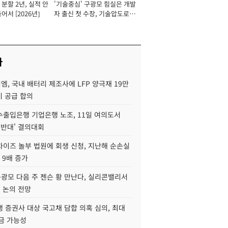
분할 2년, 실적 안
'기술중심' 구광모 힘실은 개발
이사 사장
어서 [2026년]
자 출신 첫 수장, 기술압도로
경쟁력 확보 사활 [2026년]
사
, 국내 배터리 제조사에 LFP 양극재 19만
기 공급 합의
수출입은행 기업은행 노조, 11일 여의도서
 반대' 결의대회
차이즈 놀부 법원에 회생 신청, 지난해 순손실
 9배 증가
구광모 다음 주 젠슨 황 만난다, 실리콘밸리서
' 논의 전망
 증권사 대상 국고채 담합 의혹 심의, 최대
금 가능성