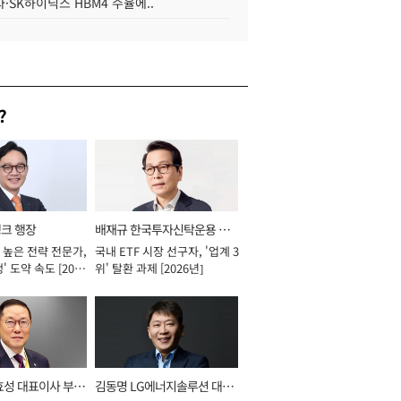
·SK하이닉스 HBM4 수율에..
?
뱅크 행장
배재규 한국투자신탁운용 대
 높은 전략 전문가,
국내 ETF 시장 선구자, '업계 3
표이사 사장
' 도약 속도 [2026
위' 탈환 과제 [2026년]
효성 대표이사 부회
김동명 LG에너지솔루션 대표