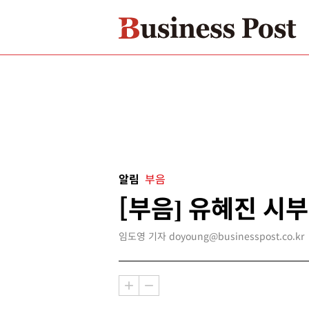
알림
부음
[부음] 유혜진 시부
임도영 기자 doyoung@businesspost.co.kr