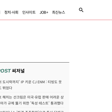
제
정치·사회
인사이트
JOB+
최신뉴스
씨저널
POST
 도시락까지' IP 키운 CJ ENM : 티빙도 웃
도 뛰었다
호 해치는 선크림은 미국·유럽 판매 어려운 상
콜마가 규제 뚫기 위한 '독성 테스트' 통과했다