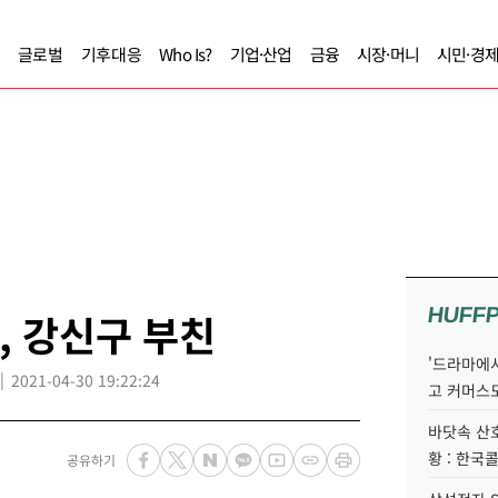
글로벌
기후대응
Who Is?
기업·산업
금융
시장·머니
시민·경
HUFF
, 강신구 부친
'드라마에서
2021-04-30 19:22:24
고 커머스
바닷속 산
황 : 한국
공유하기