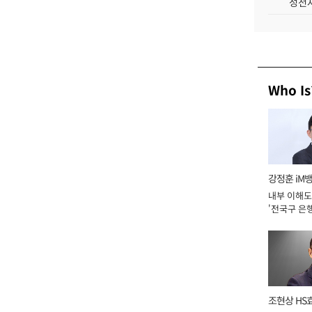
성전자
Who Is
강정훈 iM
내부 이해도
'전국구 은행
년]
조현상 HS