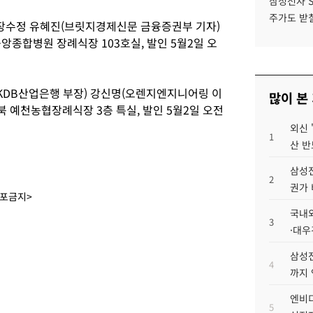
삼성전자 
주가도 받칠
 장수정 유혜진(브릿지경제신문 금융증권부 기자)
성중앙종합병원 장례식장 103호실, 발인 5월2일 오
(KDB산업은행 부장) 강신명(오렌지엔지니어링 이
많이 본
 경북 예천농협장례식장 3층 특실, 발인 5월2일 오전
외신 
1
산 반
삼성전
2
권가 
배포금지>
국내외
3
·대우
삼성전
4
까지
엔비디
5