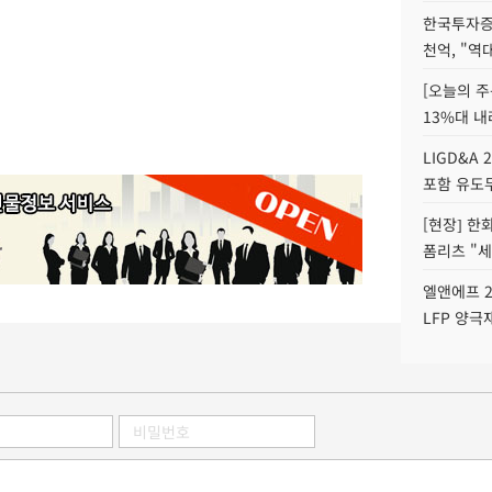
한국투자증
천억, "역
[오늘의 주
13%대 내
LIGD&A 
포함 유도무
[현장] 한
폼리츠 "세
엘앤에프 2
LFP 양극