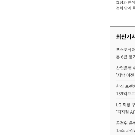
효성과 인적 
장
정화 단계 들
최신기
포스코퓨처엠
톤 6년 장
산업은행 
'지방 이전
한식 프랜
139억으로
LG 회장 
'피지컬 AI
공정위 은행
15조 과징