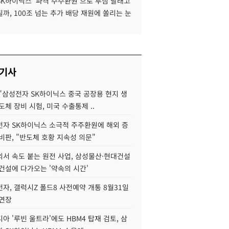
SK하이닉스 '파격 주주환원'으로 투심 달래고
까, 100조 넘는 추가 배당 재원에 쏠리는 눈
 기사
"삼성전자 SK하이닉스 중국 공장용 현지 생
도체 장비 시험, 미국 수출통제 ..
자 SK하이닉스 소극적 주주환원에 해외 증
비판, "반도체 호황 지속성 의문"
서 속도 붙는 원전 사업, 삼성물산·현대건설
건설에 다가오는 '약속의 시간'
자, 갤럭시Z 폴드8 사전예약 개통 8월31일
 연장
아 '루빈 울트라'에도 HBM4 탑재 검토, 삼