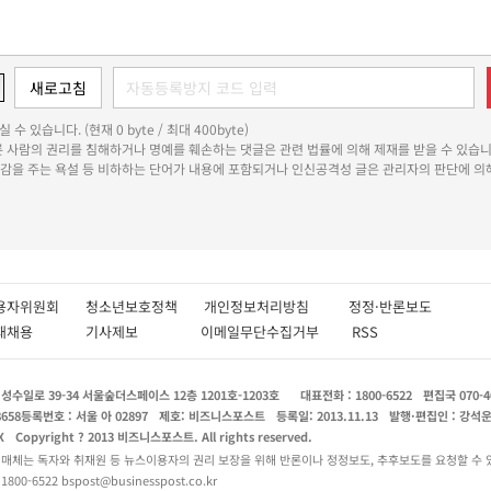
 수 있습니다. (현재 0 byte / 최대 400byte)
다른 사람의 권리를 침해하거나 명예를 훼손하는 댓글은 관련 법률에 의해 제재를 받을 수 있습니
쾌감을 주는 욕설 등 비하하는 단어가 내용에 포함되거나 인신공격성 글은 관리자의 판단에 의해
용자위원회
청소년보호정책
개인정보처리방침
정정·반론보도
인재채용
기사제보
이메일무단수집거부
RSS
수일로 39-34 서울숲더스페이스 12층 1201호-1203호
대표전화 : 1800-6522
편집국 070-4
8658
등록번호 : 서울 아 02897
제호: 비즈니스포스트
등록일: 2013.11.13
발행·편집인 : 강석
X
Copyright ? 2013 비즈니스포스트. All rights reserved.
 매체는 독자와 취재원 등 뉴스이용자의 권리 보장을 위해 반론이나 정정보도, 추후보도를 요청할 수 
0-6522 bspost@businesspost.co.kr