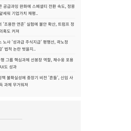
콘 공급과잉 완화에 스페셜티 전환 속도, 정몽
앞세워 기업가치 재평..
 '조용한 연준' 실험에 불안 확산, 트럼프 정
 의혹도 커져
 노사 '성과급 주식지급' 평행선, 곽노정
급' 법적 논란 벗을지..
행 그룹 핵심과제 선봉장 역할, 채수웅 포용
AX도 성과
책 불확실성에 중장기 비전 '흔들', 신임 사
설득 과제 무거워져