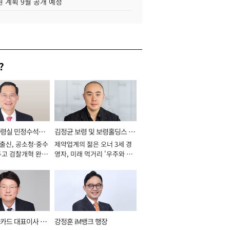
 계획 9월 공개 예정
?
통령실 민정수석비
김정균 보령 및 보령홀딩스 대
 출신, 공소청·중수
제약업계의 젊은 오너 3세 경
표이사 사장
두고 검찰개혁 완수
영자, 미래 먹거리 '우주와 헬
년]
스케어' 공들여 [2026년]
카드 대표이사 사
강정훈 iM뱅크 행장