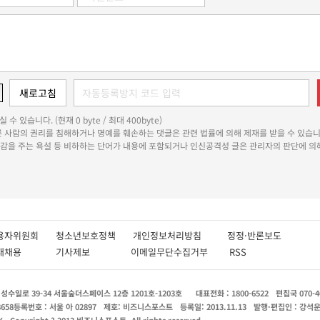
 수 있습니다. (현재 0 byte / 최대 400byte)
다른 사람의 권리를 침해하거나 명예를 훼손하는 댓글은 관련 법률에 의해 제재를 받을 수 있습니
쾌감을 주는 욕설 등 비하하는 단어가 내용에 포함되거나 인신공격성 글은 관리자의 판단에 의해
용자위원회
청소년보호정책
개인정보처리방침
정정·반론보도
인재채용
기사제보
이메일무단수집거부
RSS
수일로 39-34 서울숲더스페이스 12층 1201호-1203호
대표전화 : 1800-6522
편집국 070-4
8658
등록번호 : 서울 아 02897
제호: 비즈니스포스트
등록일: 2013.11.13
발행·편집인 : 강석
X
Copyright ? 2013 비즈니스포스트. All rights reserved.