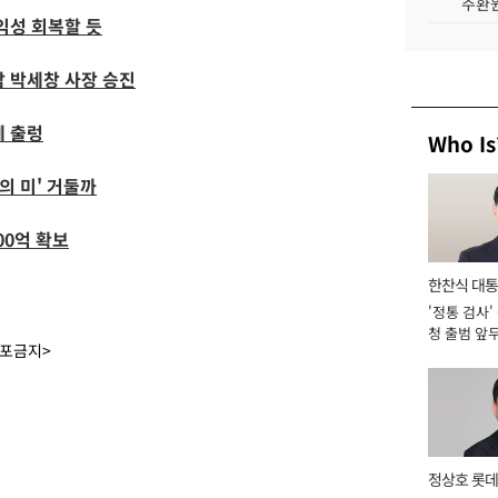
주환원
익성 회복할 듯
남 박세창 사장 승진
에 출렁
Who Is
의 미' 거둘까
00억 확보
한찬식 대
'정통 검사'
서관
청 출범 앞
배포금지>
맡아 [2026
정상호 롯데