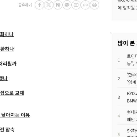
SK하이닉스
공유하기
에 임직원 
격화하나
많이 본
전환하나
로이터
1
 처리될까
동",
'한수
택했나
2
'임계
한섭으로 교체
BYD
3
BMW
현대차
 낮아지는 이유
4
페만 
전 압축
SK하
5