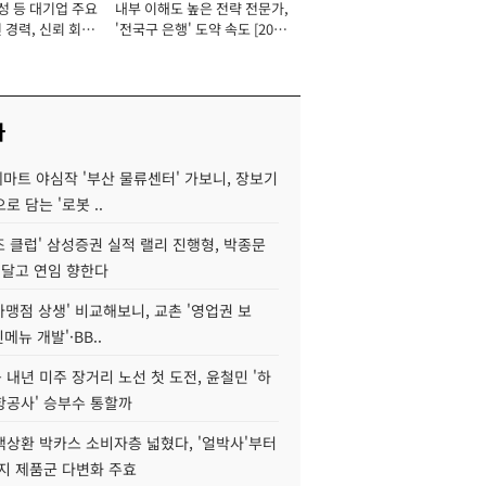
성 등 대기업 주요
내부 이해도 높은 전략 전문가,
 경력, 신뢰 회복
'전국구 은행' 도약 속도 [2026
[2026년]
년]
사
데마트 야심작 '부산 물류센터' 가보니, 장보기
로 담는 '로봇 ..
조 클럽' 삼성증권 실적 랠리 진행형, 박종문
 달고 연임 향한다
가맹점 상생' 비교해보니, 교촌 '영업권 보
신메뉴 개발'·BB..
내년 미주 장거리 노선 첫 도전, 윤철민 '하
항공사' 승부수 통할까
백상환 박카스 소비자층 넓혔다, '얼박사'부터
지 제품군 다변화 주효