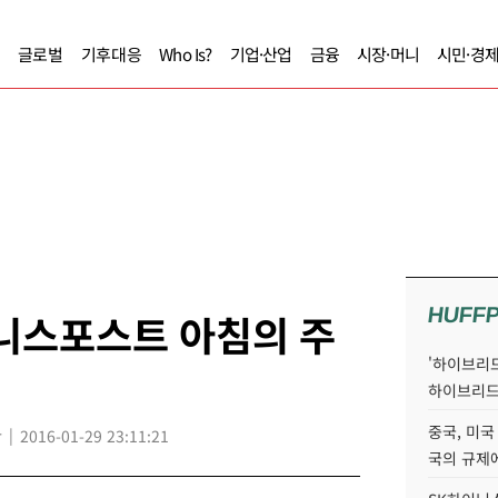
글로벌
기후대응
Who Is?
기업·산업
금융
시장·머니
시민·경
HUFF
즈니스포스트 아침의 주
'하이브리드
하이브리드
중국, 미국
r
2016-01-29 23:11:21
국의 규제에