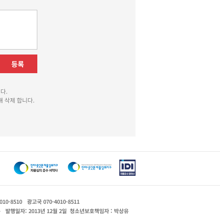
등록
다.
 삭제 합니다.
010-8510
광고국 070-4010-8511
운
발행일자: 2013년 12월 2일
청소년보호책임자 : 박상유