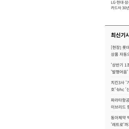
LG·현대·삼
장
카드사 30년
에 '초집중' 
최신기
[현장] 롯
상품 자동으
'상반기 1
'발행어음'
치킨3사 '
호'·bhc '
파라타항공 
이브리드 
동아제약 
'레트로'까