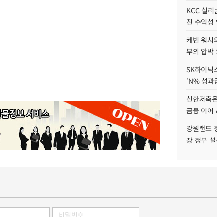
KCC 실리
진 수익성 
케빈 워시의
부의 압박
SK하이닉스
'N% 성과
신한저축은
금융 이어 
강원랜드 정
장 정부 