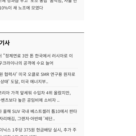
에 성과급 두고 '노조 통합' 움직임, 사흘 만
10%이 새 노조에 모였다
 기사
 "정제연료 3만 톤 한국에서 러시아로 이
 우크라이나의 공격에 수요 늘어
원 협력사' 미국 오클로 SMR 연구용 원자로
 상태' 도달, 미국 에너지부..
코리아 가격 앞세워 수입차 4위 올랐지만,
·벤츠보다 높은 공임비에 소비자 ..
 올해 SUV 국내 베스트셀러 톱10에서 싼타
자리매김, 그랜저·아반떼 '세단..
이닉스 1주당 375원 현금배당 실시, 추가 주