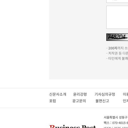
-
200자
까지 쓰실
- 저작권 등 
- 타인에게 불
신문사소개
윤리강령
기사심의규정
이
포럼
광고문의
불편신고
서울특별시 성동구 성
팩스 : 070-4015-
ISSN : 2636-171