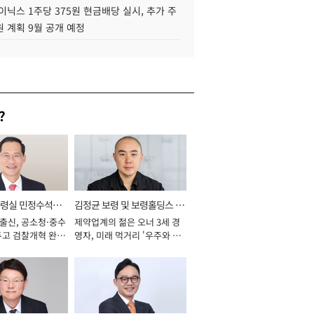
이닉스 1주당 375원 현금배당 실시, 추가 주
 계획 9월 공개 예정
?
통령실 민정수석비
김정균 보령 및 보령홀딩스 대
 출신, 공소청·중수
제약업계의 젊은 오너 3세 경
표이사 사장
두고 검찰개혁 완수
영자, 미래 먹거리 '우주와 헬
년]
스케어' 공들여 [2026년]