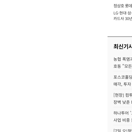
정상호 롯데
LG·현대·삼
장
카드사 30년
에 '초집중' 
최신기
농협 폭염과
호동 "모든
포스코홀딩
매각, 투자
[현장] 컴
장벽 낮춘 
하나투어 '
사업 비중 
[7일 오!