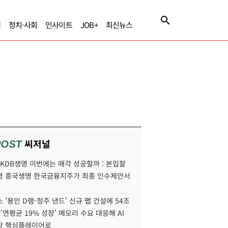
제
정치·사회
인사이트
JOB+
최신뉴스
씨저널
POST
' KDB생명 이번에는 매각 성공할까 : 본입찰
명 흥국생명 한국금융지주가 최종 인수제안서
 '용인 D램-청주 낸드' 신규 팹 건설에 54조
 '연평균 19% 성장' 메모리 수요 대응해 AI
장 핵심플레이어로