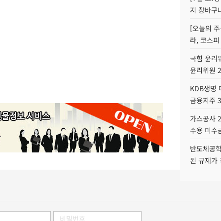
지 장바구
[오늘의 주
라, 코스피
국힘 윤리위
윤리위원 
KDB생명
금융지주 
가스공사 2
수용 미수금
반도체공학
된 규제가 