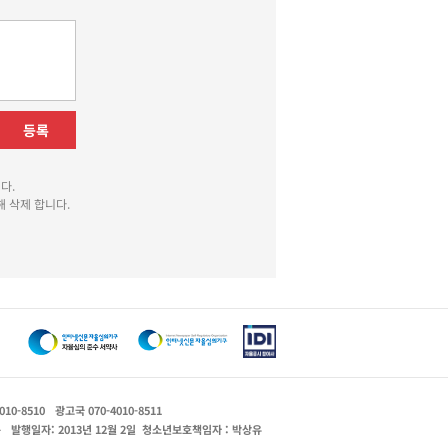
등록
다.
 삭제 합니다.
010-8510
광고국 070-4010-8511
운
발행일자: 2013년 12월 2일
청소년보호책임자 : 박상유