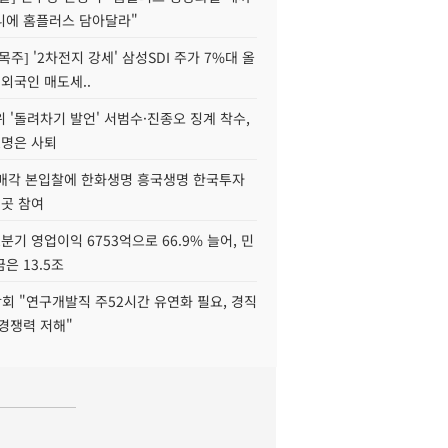
니에 홈플러스 담아달라"
목주] '2차전지 강세' 삼성SDI 주가 7%대 올
 외국인 매도세..
 '돌려차기 발언' 서범수·진종오 징계 착수,
2명은 사퇴
 매각 본입찰에 한화생명 흥국생명 한국투자
3곳 참여
분기 영업이익 6753억으로 66.9% 늘어, 민
은 13.5조
회 "연구개발직 주52시간 유연화 필요, 경직
경쟁력 저해"