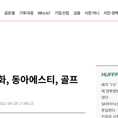
글로벌
기후대응
Who Is?
기업·산업
금융
시장·머니
시민·경
HUFF
화, 동아에스티, 골프
매각 '7수
에 한화생
냈다
2021-04-28 17:48:15
SK하이닉스
투입한다 :
인프라 시