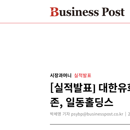
시장과머니
실적발표
[실적발표] 대한유
존, 일동홀딩스
박세영 기자 psybp@businesspost.co.kr