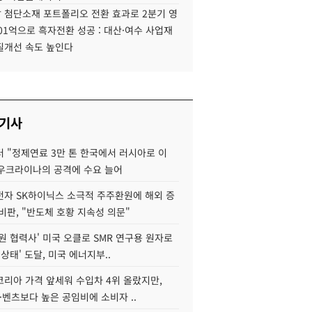
 첨단소재 포트폴리오 전환 효과로 2분기 영
01억으로 흑자전환 성공 : 대산·여수 사업재
질개선 속도 높인다
 기사
 "정제연료 3만 톤 한국에서 러시아로 이
 우크라이나의 공격에 수요 늘어
자 SK하이닉스 소극적 주주환원에 해외 증
비판, "반도체 호황 지속성 의문"
원 협력사' 미국 오클로 SMR 연구용 원자로
 상태' 도달, 미국 에너지부..
코리아 가격 앞세워 수입차 4위 올랐지만,
·벤츠보다 높은 공임비에 소비자 ..