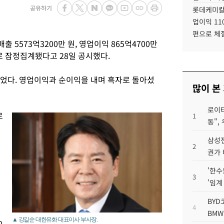
공유하기
롯데케미칼
업이익 11
편으로 체
 5573억3200만 원, 영업이익 865억4700만
으로 잠정집계됐다고 28일 공시했다.
 늘었다. 영업이익과 순이익을 내며 흑자로 돌아섰
많이 본
로이터
로
1
동",
으
삼성전
2
권가 
'한수
3
'임계
BYD
4
BMW
▲ 강길순 대한유화 대표이사 부사장.
0