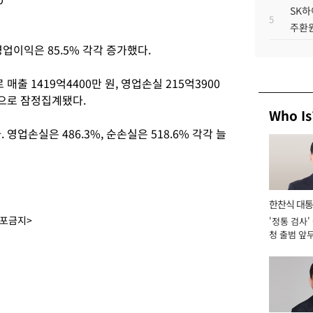
SK하
5
주환원
 영업이익은 85.5% 각각 증가했다.
출 1419억4400만 원, 영업손실 215억3900
 것으로 잠정집계됐다.
Who Is
 영업손실은 486.3%, 순손실은 518.6% 각각 늘
한찬식 대
배포금지>
'정통 검사'
서관
청 출범 앞
맡아 [2026