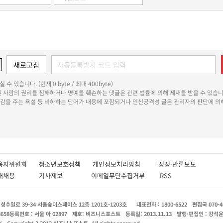
 수 있습니다. (현재 0 byte / 최대 400byte)
다른 사람의 권리를 침해하거나 명예를 훼손하는 댓글은 관련 법률에 의해 제재를 받을 수 있습니
쾌감을 주는 욕설 등 비하하는 단어가 내용에 포함되거나 인신공격성 글은 관리자의 판단에 의해
용자위원회
청소년보호정책
개인정보처리방침
정정·반론보도
인재채용
기사제보
이메일무단수집거부
RSS
수일로 39-34 서울숲더스페이스 12층 1201호-1203호
대표전화 : 1800-6522
편집국 070-4
8658
등록번호 : 서울 아 02897
제호: 비즈니스포스트
등록일: 2013.11.13
발행·편집인 : 강석
X
Copyright ? 2013 비즈니스포스트. All rights reserved.