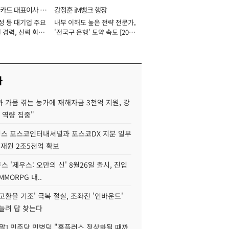
카드 대표이사 사
강정훈 iM뱅크 행장
성 등 대기업 주요
내부 이해도 높은 전략 전문가,
 경력, 신뢰 회복
'전국구 은행' 도약 속도 [2026
[2026년]
년]
사
 가뭄 겪는 농가에 재해자금 3천억 지원, 강
 역량 집중"
스 포스코인터내셔널과 포스코DX 지분 일부
 재원 2조5천억 확보
투스 '제우스: 오만의 신' 8월26일 출시, 진입
MMORPG 내..
고환율 기조' 극복 절실, 조좌진 '인바운드'
늘려 답 찾는다
정말] 민주당 민병덕 "홈플러스 정상화될 때까