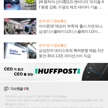
[AI 뭉쳐야 산다⑧] LG·엔비디아 '피지컬 A
I' 동맹 강화, 구광모 제조·데이터·기술 결
집해 종합 로보틱스 기업으로
전자·전기·정보통신
아이폰18 '메모리 부족'에 출시 지연되나,
삼성디스플레이 LG디스플레이 LG이노
텍 '탈애플' 수익 다각화 속도
전자·전기·정보통신
삼성전자 넷리스트와 특허분쟁 매듭, 5년
동안 최대 1.3조 라이선스비 지급
기사댓글
0
개
200자까지 쓰실 수 있습니다. (현재 0 byte / 최대 400byte)
저작권 등 다른 사람의 권리를 침해하거나 명예를 훼손하는 댓글은 관련 법률에 의해 제재
를 받을 수 있습니다.