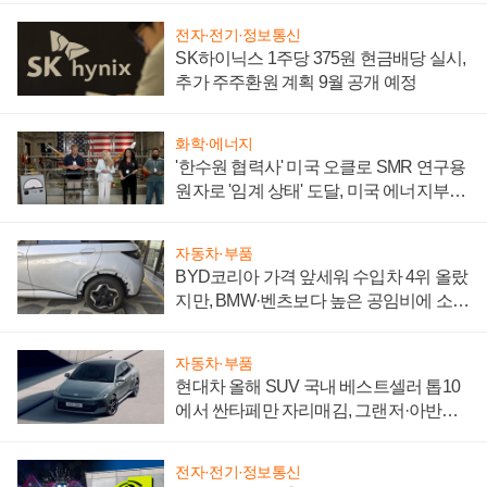
전자·전기·정보통신
SK하이닉스 1주당 375원 현금배당 실시,
추가 주주환원 계획 9월 공개 예정
화학·에너지
'한수원 협력사' 미국 오클로 SMR 연구용
원자로 '임계 상태' 도달, 미국 에너지부
"중요한 이정표"
자동차·부품
BYD코리아 가격 앞세워 수입차 4위 올랐
지만, BMW·벤츠보다 높은 공임비에 소비
자 불만 폭발
자동차·부품
현대차 올해 SUV 국내 베스트셀러 톱10
에서 싼타페만 자리매김, 그랜저·아반떼
'세단 쌍끌이'로 내수 방어
전자·전기·정보통신