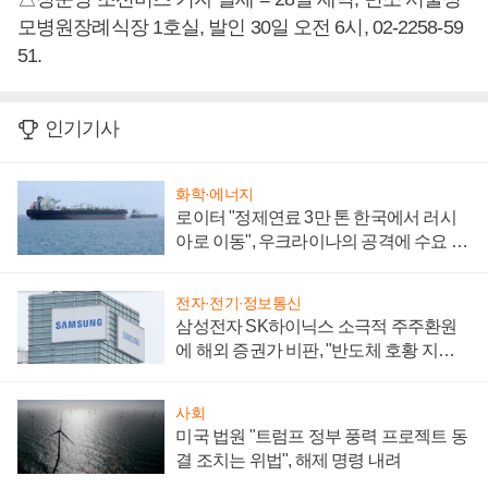
모병원장례식장 1호실, 발인 30일 오전 6시, 02-2258-59
51.
인기기사
화학·에너지
로이터 "정제연료 3만 톤 한국에서 러시
아로 이동", 우크라이나의 공격에 수요 늘
어
전자·전기·정보통신
삼성전자 SK하이닉스 소극적 주주환원
에 해외 증권가 비판, "반도체 호황 지속
성 의문"
사회
미국 법원 "트럼프 정부 풍력 프로젝트 동
결 조치는 위법", 해제 명령 내려