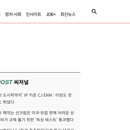
제
정치·사회
인사이트
JOB+
최신뉴스
씨저널
POST
 도시락까지' IP 키운 CJ ENM : 티빙도 웃
도 뛰었다
호 해치는 선크림은 미국·유럽 판매 어려운 상
콜마가 규제 뚫기 위한 '독성 테스트' 통과했다