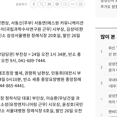
삼성전자 
공유하기
주가도 받칠
남편상, 서동신(주부) 서동면(에스원 커뮤니케이션
김은미(국립과학수사연구원 근무) 시부상, 김성덕(한
 빈소 삼성서울병원 장례식장 20호실, 발인 26일
많이 본
외신 
1
당관) 부친상 = 24일 오전 1시 34분, 빈소 충
산 반
 9시, 041-689-7444.
삼성전
2
권가 
창장 별세, 권향희 남편상, 민동희(대전시 부
24일 0시10분, 빈소 세종 중앙요양병원 중앙장례
국내외
3
4-865-4441.
·대우
삼성전
장 청하식당 대표) 부인상, 이승환(우남건설 과
4
까지
 노소성(유정엔지니어링 근무) 시모상, 윤성호(국민
, 빈소 서울대병원 장례식장 6호실, 발인 26일 오전
엔비디
5