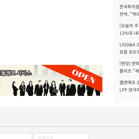
한국투자증
천억, "역
[오늘의 주
13%대 내
LIGD&A 
포함 유도무
[현장] 한
폼리츠 "세
엘앤에프 2
LFP 양극