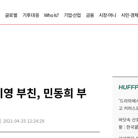
글로벌
기후대응
Who Is?
기업·산업
금융
시장·머니
시민·경
HUFF
기영 부친, 민동희 부
'드라마에서
고 커머스
바닷속 산
2021-04-25 12:24:29
황 : 한국