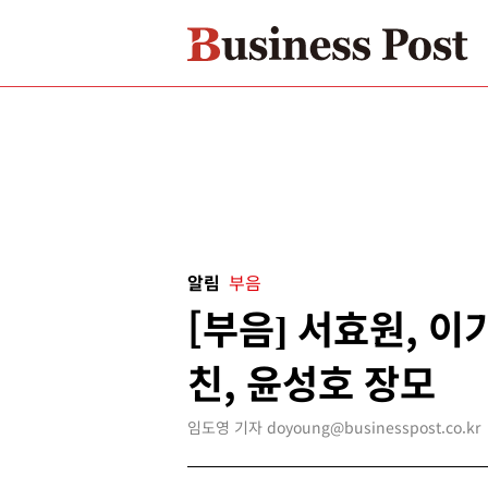
알림
부음
[부음] 서효원, 이
친, 윤성호 장모
임도영 기자 doyoung@businesspost.co.kr