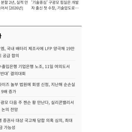
분할 2년, 실적 안
'기술중심' 구광모 힘실은 개발
이사 사장
어서 [2026년]
자 출신 첫 수장, 기술압도로
경쟁력 확보 사활 [2026년]
사
, 국내 배터리 제조사에 LFP 양극재 19만
기 공급 합의
수출입은행 기업은행 노조, 11일 여의도서
 반대' 결의대회
차이즈 놀부 법원에 회생 신청, 지난해 순손실
 9배 증가
구광모 다음 주 젠슨 황 만난다, 실리콘밸리서
' 논의 전망
 증권사 대상 국고채 담합 의혹 심의, 최대
금 가능성