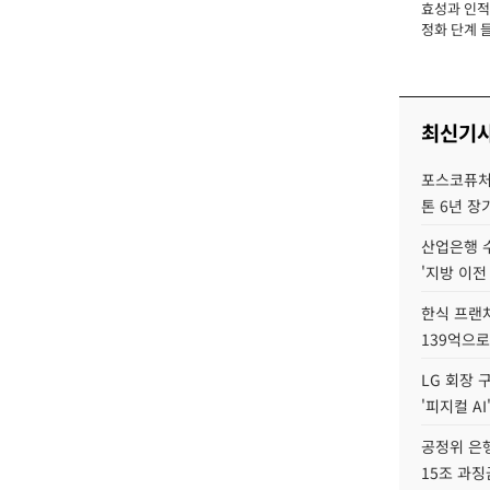
효성과 인적 
장
정화 단계 들
최신기
포스코퓨처엠
톤 6년 장
산업은행 
'지방 이전
한식 프랜
139억으로
LG 회장 
'피지컬 AI
공정위 은행
15조 과징