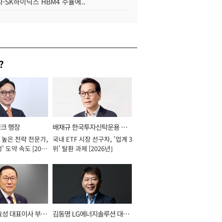
·SK하이닉스 HBM4 수율에..
?
뱅크 행장
배재규 한국투자신탁운용 대
 높은 전략 전문가,
국내 ETF 시장 선구자, '업계 3
표이사 사장
' 도약 속도 [2026
위' 탈환 과제 [2026년]
효성 대표이사 부회
김동명 LG에너지솔루션 대표