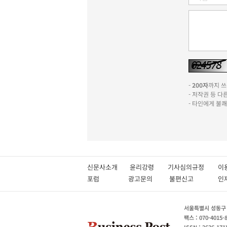
-
200자
까지 쓰실
- 저작권 등 
- 타인에게 불
신문사소개
윤리강령
기사심의규정
이
포럼
광고문의
불편신고
서울특별시 성동구 성
팩스 : 070-4015-
ISSN : 2636-171