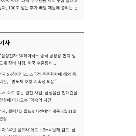
SK하이닉스 '파격 주주환원'으로 투심 달래고
까, 100조 넘는 추가 배당 재원에 쏠리는 눈
 기사
"삼성전자 SK하이닉스 중국 공장용 현지 생
도체 장비 시험, 미국 수출통제 ..
자 SK하이닉스 소극적 주주환원에 해외 증
비판, "반도체 호황 지속성 의문"
서 속도 붙는 원전 사업, 삼성물산·현대건설
건설에 다가오는 '약속의 시간'
자, 갤럭시Z 폴드8 사전예약 개통 8월31일
 연장
아 '루빈 울트라'에도 HBM4 탑재 검토, 삼