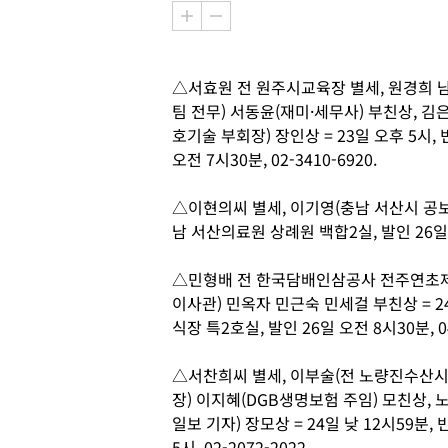
△서효원 전 원주시교육장 별세, 원경희 
팀 전무) 서동윤(재미·세무사) 부친상, 
호기술 부회장) 장인상 = 23일 오후 5시,
오전 7시30분, 02-3410-6920.
△이현의씨 별세, 이기영(충남 서산시 공보담
남 서산의료원 상례원 백합2실, 발인 26일 오전
△민형배 전 한국담배인삼공사 전주연초제조
이사관) 민옥자 민근숙 민세걸 부친상 = 
식장 특2호실, 발인 26일 오전 8시30분, 04
△서찬희씨 별세, 이부술(전 노량진수산시
장) 이지혜(DGB생명보험 주임) 모친상,
일보 기자) 장모상 = 24일 낮 12시59분
5시, 02-2072-2022.