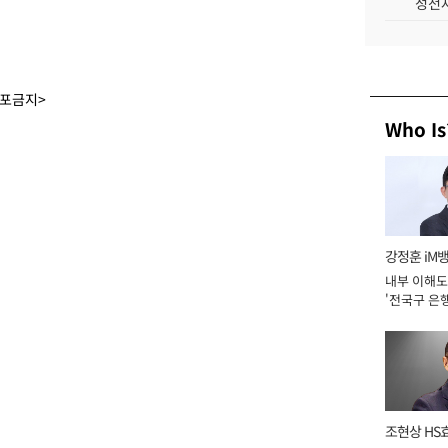
성전자
배포금지>
Who Is
강정훈 iM
내부 이해도
'전국구 은행
년]
조현상 HS