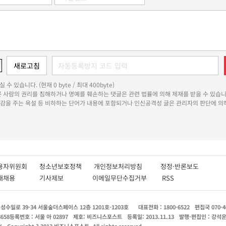
 수 있습니다. (현재 0 byte / 최대 400byte)
다른 사람의 권리를 침해하거나 명예를 훼손하는 댓글은 관련 법률에 의해 제재를 받을 수 있습니
쾌감을 주는 욕설 등 비하하는 단어가 내용에 포함되거나 인신공격성 글은 관리자의 판단에 의해
용자위원회
청소년보호정책
개인정보처리방침
정정·반론보도
인재채용
기사제보
이메일무단수집거부
RSS
수일로 39-34 서울숲더스페이스 12층 1201호-1203호
대표전화 : 1800-6522
편집국 070-4
8658
등록번호 : 서울 아 02897
제호: 비즈니스포스트
등록일: 2013.11.13
발행·편집인 : 강석
X
Copyright ? 2013 비즈니스포스트. All rights reserved.