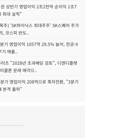
권 상반기 영업이익 2조2천억 순이익 1조7
대 최대 실적"
목주] 'SK하이닉스 최대주주' SK스퀘어 주가
려, 코스피 반도..
2분기 영업이익 1057억 29.5% 늘어, 천궁-II
기 매출..
화리츠 "2028년 초과배당 검토", 디앤디플랫
미콜론 문래 매각으..
분기 영업이익 208억으로 흑자전환, "3분기
재 본격 출하"