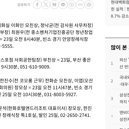
현대백화점그
공유하기
힌 실적 :
8.7% 감소
화실 이화인 모친상, 정낙균(전 감사원 사무차장)
 부장) 최원우(전 중소벤처기업진흥공단 청년창업
= 23일 오전 8시40분, 빈소 경기 안양장례식장
-5555.
많이 본
포점 사회공헌팀장) 부친상 = 23일, 부산 좋은
외신 
1
30분, 051-610-9009.
산 반
국내외
 전진수(전 코오롱 근무) 전화순 모친상, 이엽(오산
2
·대우
의원) 장모상 = 23일 오전 11시47분, 빈소 경기
 오전 10시30분, 031-8003-5927.
삼성전
3
까지
 문석(한화호텔앤드리조트 대표이사) 장모상, 한진
엔비디
례식장 특1호실, 발인 25일, 02-2650-2741.
4
성전자