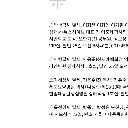
△박쌍금씨 별세, 이화옥 이화연 이기환 이
심재서(뉴스웨이브 대표·전 아모레퍼시픽
사관학교 교장) 오한기(전 공무원) 장모상 
VIP실, 발인 25일 오전 5시40분, 031-456
△안병달씨 별세, 안용준(신세계백화점 엑스
강안병원 장례식장 1호실, 발인 25일 오전 9시
△강해성씨 별세, 전윤수(전 목사) 전유순
세교요양병원 의사) 나성린(제18·19대 국회
한림대동탄성심병원 장례식장 1호실, 발인 25일
△윤정임씨 별세, 박종배 박성은 모친상,
례 시모상 = 23일, 빈소 서울 이대목동병원 장