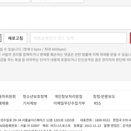
 수 있습니다. (현재 0 byte / 최대 400byte)
다른 사람의 권리를 침해하거나 명예를 훼손하는 댓글은 관련 법률에 의해 제재를 받을 수 있습니
쾌감을 주는 욕설 등 비하하는 단어가 내용에 포함되거나 인신공격성 글은 관리자의 판단에 의해
용자위원회
청소년보호정책
개인정보처리방침
정정·반론보도
인재채용
기사제보
이메일무단수집거부
RSS
수일로 39-34 서울숲더스페이스 12층 1201호-1203호
대표전화 : 1800-6522
편집국 070-4
8658
등록번호 : 서울 아 02897
제호: 비즈니스포스트
등록일: 2013.11.13
발행·편집인 : 강석
X
Copyright ? 2013 비즈니스포스트. All rights reserved.