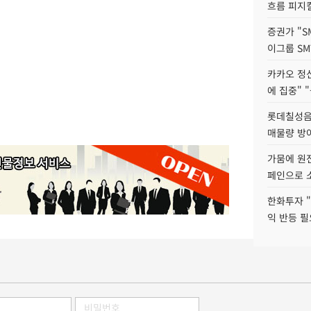
흐름 피지컬
증권가 "S
이그룹 SM
카카오 정신
에 집중" "
롯데칠성음료
매물량 방
가뭄에 원전
페인으로 소
한화투자 
익 반등 필