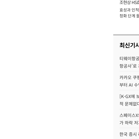
조현상 HS
효성과 인적 
장
정화 단계 들
최신기
티웨이항공
항공사'로
카카오 쿠팡
부터 AI 
[K-GX에
적 문제없다
스페이스X의
가 하락 
한국 증시 