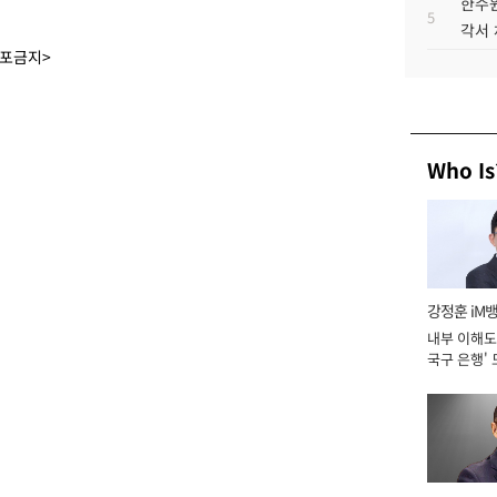
한수원
5
각서
배포금지>
Who Is
강정훈 iM
내부 이해도 
국구 은행' 