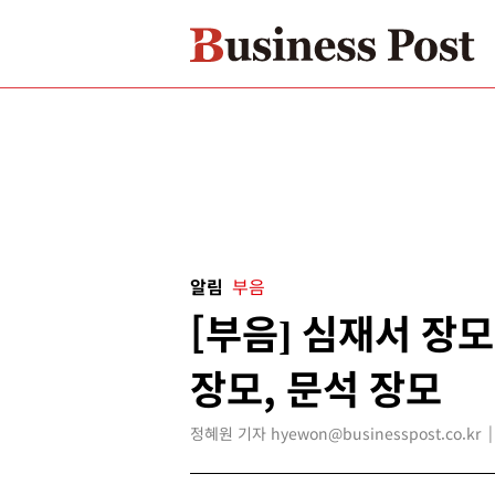
알림
부음
[부음] 심재서 장모
장모, 문석 장모
정혜원 기자 hyewon@businesspost.co.kr