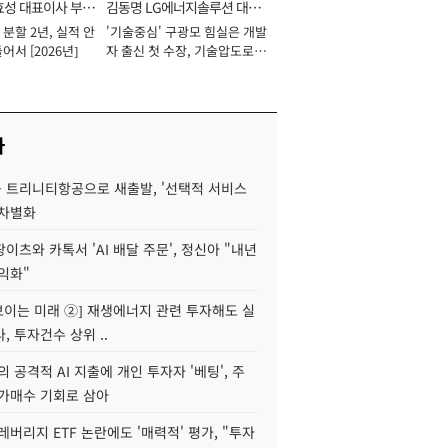
효성 대표이사 부회
김동명 LG에너지솔루션 대표
분할 2년, 실적 안
'기술중심' 구광모 힘실은 개발
이사 사장
어서 [2026년]
자 출신 첫 수장, 기술압도로
경쟁력 확보 사활 [2026년]
사
 트리니티항공으로 새출발, '선택적 서비스
 차별화
이츠와 카톡서 'AI 배달 주문', 정신아 "내년
수익화"
 보이는 미래 ②] 재생에너지 관련 투자해도 실
, 투자건수 상위 ..
 공격적 AI 지출에 개인 투자자 '베팅', 주
저가매수 기회로 삼아
레버리지 ETF 논란에도 '매력적' 평가, "투자