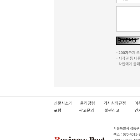
-
200자
까지 쓰실
- 저작권 등 
- 타인에게 불
신문사소개
윤리강령
기사심의규정
이
포럼
광고문의
불편신고
서울특별시 성동구 성
팩스 : 070-4015-
ISSN : 2636-171