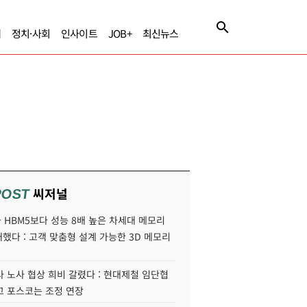
제
정치·사회
인사이트
JOB+
최신뉴스
씨저널
POST
HBM5보다 성능 8배 높은 차세대 메모리
개했다 : 고객 맞춤형 설계 가능한 3D 메모리
 노사 협상 희비 갈렸다 : 현대제철 임단협
고 포스코는 조정 연장