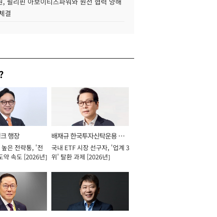
, 필리핀 아보이티즈파워와 원전 협력 양해
 체결
?
뱅크 행장
배재규 한국투자신탁운용 대
높은 전략통, '전
국내 ETF 시장 선구자, '업계 3
표이사 사장
도약 속도 [2026년]
위' 탈환 과제 [2026년]