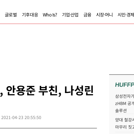
글로벌
기후대응
Who Is?
기업·산업
금융
시장·머니
시민·경
HUFF
, 안용준 부친, 나성린
삼성전자가 
zHBM 공
솔루션
2021-04-23 20:55:50
양대 철강사
마무리 짓