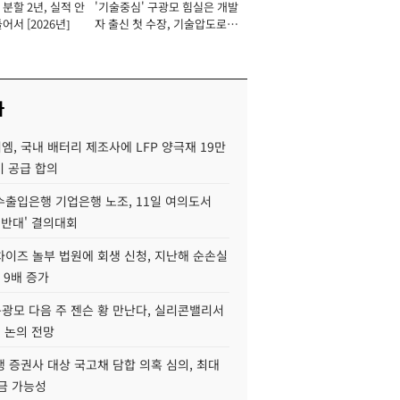
분할 2년, 실적 안
'기술중심' 구광모 힘실은 개발
이사 사장
어서 [2026년]
자 출신 첫 수장, 기술압도로
경쟁력 확보 사활 [2026년]
사
, 국내 배터리 제조사에 LFP 양극재 19만
기 공급 합의
수출입은행 기업은행 노조, 11일 여의도서
 반대' 결의대회
차이즈 놀부 법원에 회생 신청, 지난해 순손실
 9배 증가
구광모 다음 주 젠슨 황 만난다, 실리콘밸리서
' 논의 전망
 증권사 대상 국고채 담합 의혹 심의, 최대
금 가능성