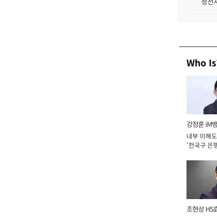
성전자
Who Is
강정훈 iM
내부 이해도
'전국구 은행
년]
조현상 HS