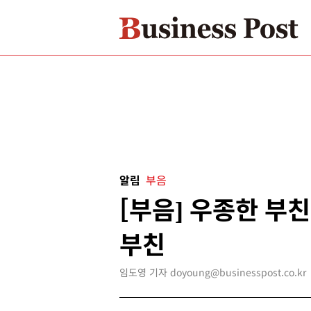
알림
부음
[부음] 우종한 부친
부친
임도영 기자 doyoung@businesspost.co.kr