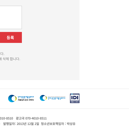
등록
다.
 삭제 합니다.
010-8510
광고국 070-4010-8511
운
발행일자: 2013년 12월 2일
청소년보호책임자 : 박상유