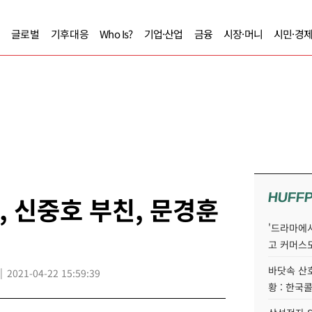
글로벌
기후대응
Who Is?
기업·산업
금융
시장·머니
시민·경
HUFF
, 신중호 부친, 문경훈
'드라마에서
고 커머스
바닷속 산
2021-04-22 15:59:39
황 : 한국