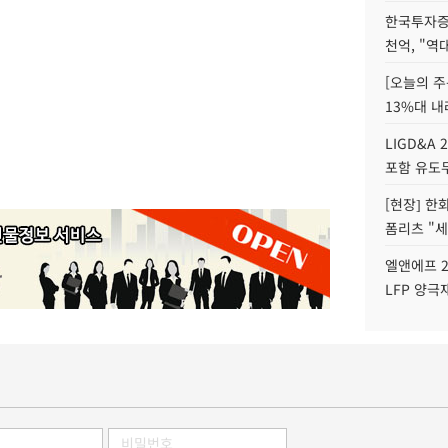
한국투자증
천억, "역
[오늘의 주
13%대 내
LIGD&A 
포함 유도무
[현장] 한
폼리츠 "세
엘앤에프 2
LFP 양극