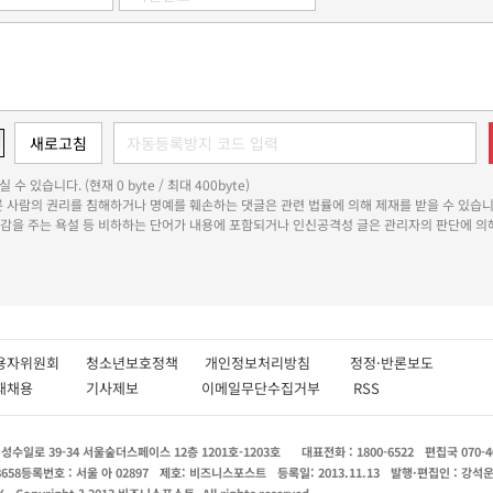
 수 있습니다. (현재 0 byte / 최대 400byte)
다른 사람의 권리를 침해하거나 명예를 훼손하는 댓글은 관련 법률에 의해 제재를 받을 수 있습니
쾌감을 주는 욕설 등 비하하는 단어가 내용에 포함되거나 인신공격성 글은 관리자의 판단에 의해
용자위원회
청소년보호정책
개인정보처리방침
정정·반론보도
인재채용
기사제보
이메일무단수집거부
RSS
수일로 39-34 서울숲더스페이스 12층 1201호-1203호
대표전화 : 1800-6522
편집국 070-4
8658
등록번호 : 서울 아 02897
제호: 비즈니스포스트
등록일: 2013.11.13
발행·편집인 : 강석
X
Copyright ? 2013 비즈니스포스트. All rights reserved.