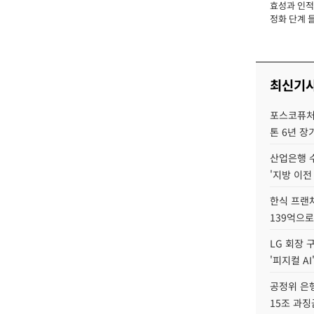
효성과 인적 
장
정화 단계 들
최신기
포스코퓨처엠
톤 6년 장
산업은행 
'지방 이전
한식 프랜
139억으로
LG 회장 
'피지컬 AI
공정위 은행
15조 과징