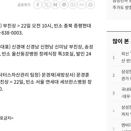
삼성전자 
공유하기
주가도 받칠
부친상 = 22일 오전 10시, 빈소 충북 증평현대
838-0003.
많이 본
대표) 신경애 신경남 신현남 신미남 부친상, 송성
시, 빈소 울산동강병원 장례식장 특3호실, 발인 24
외신 
1
산 반
삼성전
·닥터스자산관리 팀장) 문경재(세방상사) 문경훈
2
권가 
친상 = 22일, 빈소 서울 연세대 세브란스병원 장
0.
국내외
3
·대우
삼성전
4
까지
배포금지>
엔비디
5