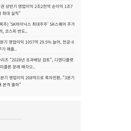
권 상반기 영업이익 2조2천억 순이익 1조7
대 최대 실적"
목주] 'SK하이닉스 최대주주' SK스퀘어 주가
려, 코스피 반도..
2분기 영업이익 1057억 29.5% 늘어, 천궁-II
기 매출..
화리츠 "2028년 초과배당 검토", 디앤디플랫
미콜론 문래 매각으..
분기 영업이익 208억으로 흑자전환, "3분기
재 본격 출하"