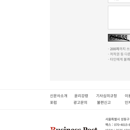
-
200자
까지 쓰실
- 저작권 등 
- 타인에게 불
신문사소개
윤리강령
기사심의규정
이
포럼
광고문의
불편신고
서울특별시 성동구 성
팩스 : 070-4015-
ISSN : 2636-171