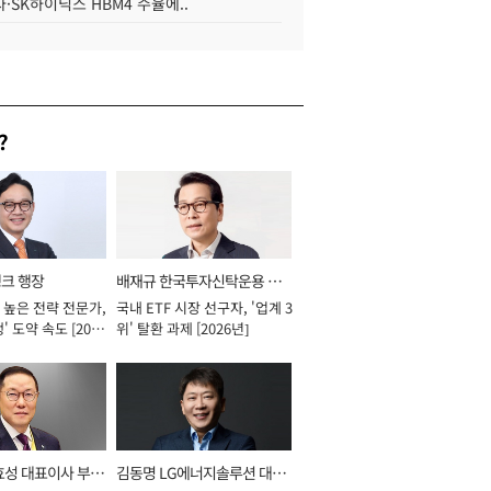
·SK하이닉스 HBM4 수율에..
?
뱅크 행장
배재규 한국투자신탁운용 대
 높은 전략 전문가,
국내 ETF 시장 선구자, '업계 3
표이사 사장
' 도약 속도 [2026
위' 탈환 과제 [2026년]
효성 대표이사 부회
김동명 LG에너지솔루션 대표