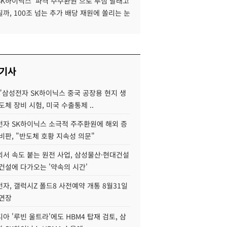
SK하이닉스 '파격 주주환원'으로 투심 달래고
까, 100조 넘는 추가 배당 재원에 쏠리는 눈
 기사
"삼성전자 SK하이닉스 중국 공장용 현지 생
도체 장비 시험, 미국 수출통제 ..
자 SK하이닉스 소극적 주주환원에 해외 증
비판, "반도체 호황 지속성 의문"
서 속도 붙는 원전 사업, 삼성물산·현대건설
건설에 다가오는 '약속의 시간'
자, 갤럭시Z 폴드8 사전예약 개통 8월31일
 연장
아 '루빈 울트라'에도 HBM4 탑재 검토, 삼