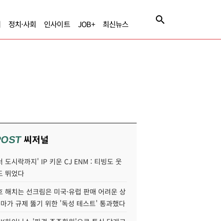
제
정치·사회
인사이트
JOB+
최신뉴스
씨저널
POST
 도시락까지' IP 키운 CJ ENM : 티빙도 웃
도 뛰었다
호 해치는 선크림은 미국·유럽 판매 어려운 상
콜마가 규제 뚫기 위한 '독성 테스트' 통과했다