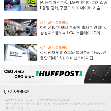
[AI 뭉쳐야 산다⑧] LG·엔비디아 '피지컬 A
I' 동맹 강화, 구광모 제조·데이터·기술 결
집해 종합 로보틱스 기업으로
전자·전기·정보통신
아이폰18 '메모리 부족'에 출시 지연되나,
삼성디스플레이 LG디스플레이 LG이노
텍 '탈애플' 수익 다각화 속도
전자·전기·정보통신
삼성전자 넷리스트와 특허분쟁 매듭, 5년
동안 최대 1.3조 라이선스비 지급
기사댓글
0
개
200자까지 쓰실 수 있습니다. (현재 0 byte / 최대 400byte)
저작권 등 다른 사람의 권리를 침해하거나 명예를 훼손하는 댓글은 관련 법률에 의해 제재
를 받을 수 있습니다.