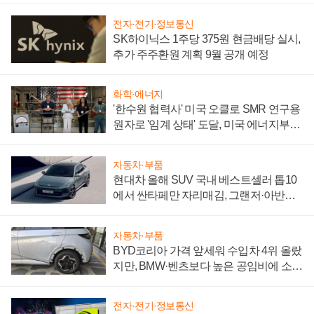
전자·전기·정보통신
SK하이닉스 1주당 375원 현금배당 실시,
추가 주주환원 계획 9월 공개 예정
화학·에너지
'한수원 협력사' 미국 오클로 SMR 연구용
원자로 '임계 상태' 도달, 미국 에너지부
"중요한 이정표"
자동차·부품
현대차 올해 SUV 국내 베스트셀러 톱10
에서 싼타페만 자리매김, 그랜저·아반떼
'세단 쌍끌이'로 내수 방어
자동차·부품
BYD코리아 가격 앞세워 수입차 4위 올랐
지만, BMW·벤츠보다 높은 공임비에 소비
자 불만 폭발
전자·전기·정보통신