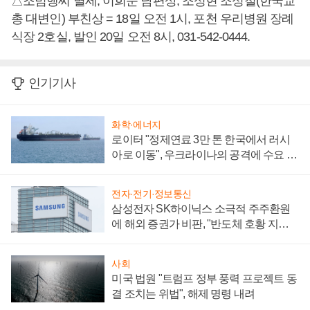
△조범행씨 별세, 이희순 남편상, 조성현 조성철(한국교
총 대변인) 부친상 = 18일 오전 1시, 포천 우리병원 장례
식장 2호실, 발인 20일 오전 8시, 031-542-0444.
인기기사
화학·에너지
로이터 "정제연료 3만 톤 한국에서 러시
아로 이동", 우크라이나의 공격에 수요 늘
어
전자·전기·정보통신
삼성전자 SK하이닉스 소극적 주주환원
에 해외 증권가 비판, "반도체 호황 지속
성 의문"
사회
미국 법원 "트럼프 정부 풍력 프로젝트 동
결 조치는 위법", 해제 명령 내려