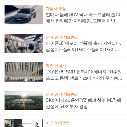
자동차·부품
현대차 올해 SUV 국내 베스트셀러 톱10
에서 싼타페만 자리매김, 그랜저·아반떼
'세단 쌍끌이'로 내수 방어
전자·전기·정보통신
아이폰18 '메모리 부족'에 출시 지연되나,
삼성디스플레이 LG디스플레이 LG이노
텍 '탈애플' 수익 다각화 속도
화학·에너지
'DL이앤씨 SMR 협력사' X에너지, '한수원
포스코 동맹' 센트러스에너지와 우라늄
계약 체결
전자·전기·정보통신
SK하이닉스, 용인 'Y2' 팹과 청주 'M17' 팹
건설에 54조 투자 결정
데스크 리포트