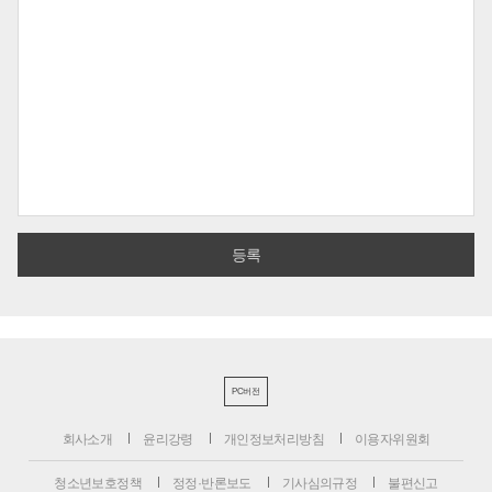
PC버전
회사소개
윤리강령
개인정보처리방침
이용자위원회
청소년보호정책
정정·반론보도
기사심의규정
불편신고