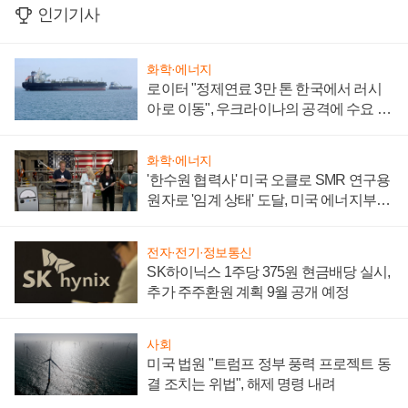
인기기사
화학·에너지
로이터 "정제연료 3만 톤 한국에서 러시
아로 이동", 우크라이나의 공격에 수요 늘
어
화학·에너지
'한수원 협력사' 미국 오클로 SMR 연구용
원자로 '임계 상태' 도달, 미국 에너지부
"중요한 이정표"
전자·전기·정보통신
SK하이닉스 1주당 375원 현금배당 실시,
추가 주주환원 계획 9월 공개 예정
사회
미국 법원 "트럼프 정부 풍력 프로젝트 동
결 조치는 위법", 해제 명령 내려