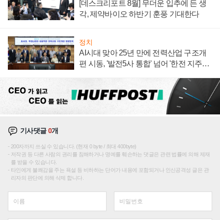
[데스크리포트 8월] 무더운 입추에 든 생
각, 제약바이오 하반기 훈풍 기대한다
정치
AI시대 맞아 25년 만에 전력산업 구조개
편 시동, '발전5사 통합' 넘어 '한전 지주사'
재편론도
기사댓글
0
개
200자까지 쓰실 수 있습니다. (현재 0 byte / 최대 400byte)
저작권 등 다른 사람의 권리를 침해하거나 명예를 훼손하는 댓글은 관련 법률에 의해 제재
를 받을 수 있습니다.
타인에게 불쾌감을 주는 욕설 등 비하하는 단어가 내용에 포함되거나 인신공격성 글은 관
리자의 판단에 의해 삭제 합니다.