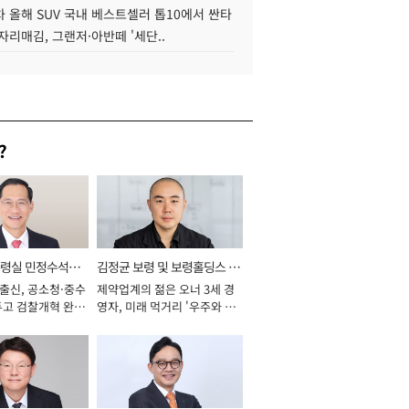
 올해 SUV 국내 베스트셀러 톱10에서 싼타
자리매김, 그랜저·아반떼 '세단..
?
통령실 민정수석비
김정균 보령 및 보령홀딩스 대
 출신, 공소청·중수
제약업계의 젊은 오너 3세 경
표이사 사장
두고 검찰개혁 완수
영자, 미래 먹거리 '우주와 헬
년]
스케어' 공들여 [2026년]