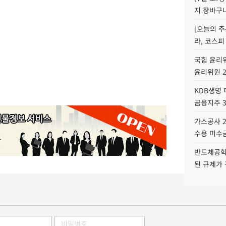
지 장바구
[오늘의 주
라, 코스피
국힘 윤리위
윤리위원 
KDB생명
금융지주 
가스공사 2
수용 미수금
반도체공학
된 규제가 