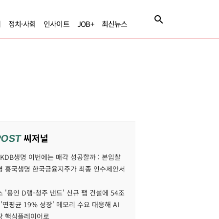
제
정치·사회
인사이트
JOB+
최신뉴스
씨저널
POST
' KDB생명 이번에는 매각 성공할까 : 본입찰
명 흥국생명 한국금융지주가 최종 인수제안서
 '용인 D램-청주 낸드' 신규 팹 건설에 54조
 '연평균 19% 성장' 메모리 수요 대응해 AI
장 핵심플레이어로