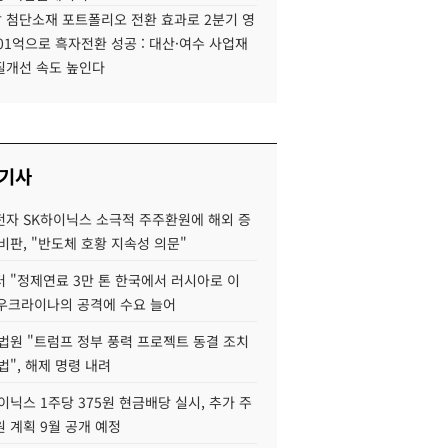
 첨단소재 포트폴리오 전환 효과로 2분기 영
01억으로 흑자전환 성공 : 대산·여수 사업재
질개선 속도 높인다
 기사
자 SK하이닉스 소극적 주주환원에 해외 증
비판, "반도체 호황 지속성 의문"
 "정제연료 3만 톤 한국에서 러시아로 이
 우크라이나의 공격에 수요 늘어
법원 "트럼프 정부 풍력 프로젝트 동결 조치
법", 해제 명령 내려
이닉스 1주당 375원 현금배당 실시, 추가 주
 계획 9월 공개 예정