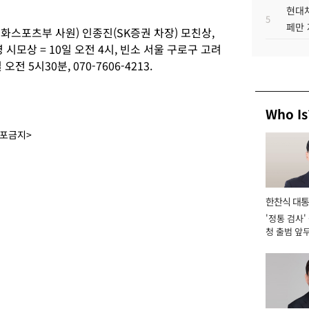
현대차
5
페만 
스포츠부 사원) 인종진(SK증권 차장) 모친상,
시모상 = 10일 오전 4시, 빈소 서울 구로구 고려
전 5시30분, 070-7606-4213.
Who Is
배포금지>
한찬식 대
'정통 검사'
서관
청 출범 앞
맡아 [2026