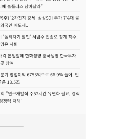
니에 홈플러스 담아달라"
목주] '2차전지 강세' 삼성SDI 주가 7%대 올
 외국인 매도세..
 '돌려차기 발언' 서범수·진종오 징계 착수,
2명은 사퇴
 매각 본입찰에 한화생명 흥국생명 한국투자
3곳 참여
분기 영업이익 6753억으로 66.9% 늘어, 민
은 13.5조
회 "연구개발직 주52시간 유연화 필요, 경직
경쟁력 저해"