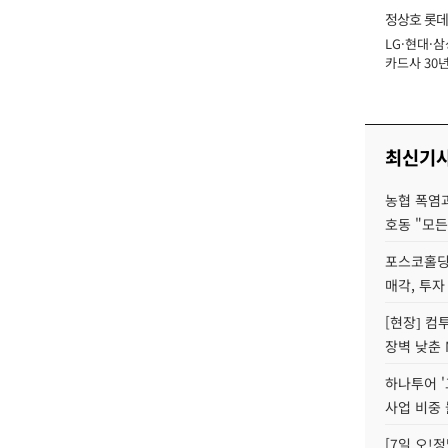
정상호 롯데
LG·현대·삼
장
카드사 30년
에 '초집중' 
최신기
농협 폭염과
호동 "모든
포스코홀딩
매각, 투자
[현장] 컴
장벽 낮춘 
하나투어 '
사업 비중 
[7일 오!