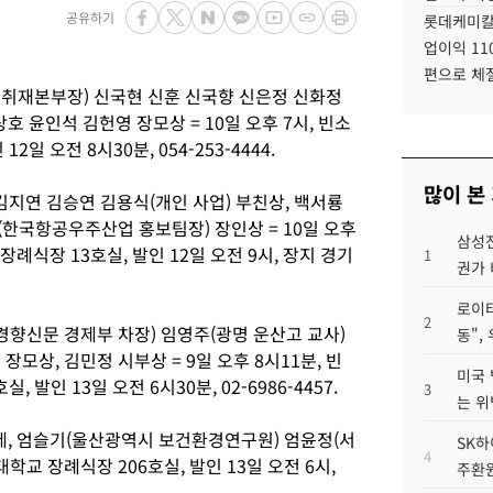
공유하기
롯데케미칼
업이익 11
편으로 체
취재본부장) 신국현 신훈 신국향 신은정 신화정
호 윤인석 김헌영 장모상 = 10일 오후 7시, 빈소
 오전 8시30분, 054-253-4444.
많이 본
김지연 김승연 김용식(개인 사업) 부친상, 백서룡
한국항공우주산업 홍보팀장) 장인상 = 10일 오후
삼성전
장례식장 13호실, 발인 12일 오전 9시, 장지 경기
1
권가 
로이터
2
경향신문 경제부 차장) 임영주(광명 운산고 교사)
동",
모상, 김민정 시부상 = 9일 오후 8시11분, 빈
미국 
발인 13일 오전 6시30분, 02-6986-4457.
3
는 위
, 엄슬기(울산광역시 보건환경연구원) 엄윤정(서
SK하
4
대학교 장례식장 206호실, 발인 13일 오전 6시,
주환원