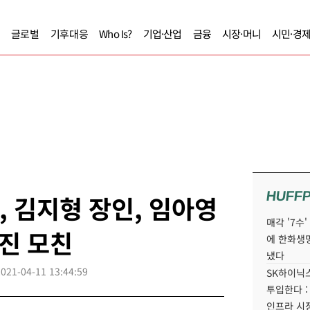
글로벌
기후대응
Who Is?
기업·산업
금융
시장·머니
시민·경
HUFF
, 김지형 장인, 임아영
매각 '7수
종진 모친
에 한화생
냈다
2021-04-11 13:44:59
SK하이닉스
투입한다 :
인프라 시