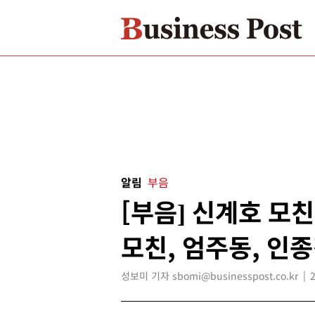
알림
부음
[부음] 신계호 모친
모친, 엄주동, 인
성보미 기자 sbomi@businesspost.co.kr