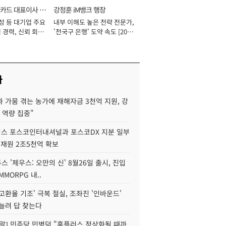
카드 대표이사 사
강정훈 iM뱅크 행장
성 등 대기업 주요
내부 이해도 높은 전략 전문가,
 경력, 신뢰 회복
'전국구 은행' 도약 속도 [2026
[2026년]
년]
사
 가뭄 겪는 농가에 재해자금 3천억 지원, 강
 역량 집중"
스 포스코인터내셔널과 포스코DX 지분 일부
 재원 2조5천억 확보
투스 '제우스: 오만의 신' 8월26일 출시, 진입
MMORPG 내..
고환율 기조' 극복 절실, 조좌진 '인바운드'
늘려 답 찾는다
정말] 민주당 민병덕 "홈플러스 정상화될 때까