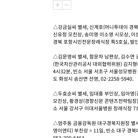
△강금실씨 별세, 신계호(머니투데이 경북
신유정 모친상, 송미영 이소영 시모상, 이상
경북 포항시민전문장례식장 특5호실, 발인 12일
△김문영씨 별세, 함문자 남편상, 김수연 
(한국자산관리공사 대외협력위원) 김지형(
4시32분, 빈소 서울 서초구 서울성모병원 
도 화성시 송산면 선영, 02-2258-5940.
△두효순씨 별세, 임대흥 부인상, 임아영(
모친상, 황경상(경향신문 콘텐츠전략팀장) 장
소 서울 강서구 이대서울병원 장례식장 7호실, 
△엄주동 금융감독원 대구경북지원장 별세
영이엔티) 부친상 = 11일, 빈소 대구 경북
053-200-6464.