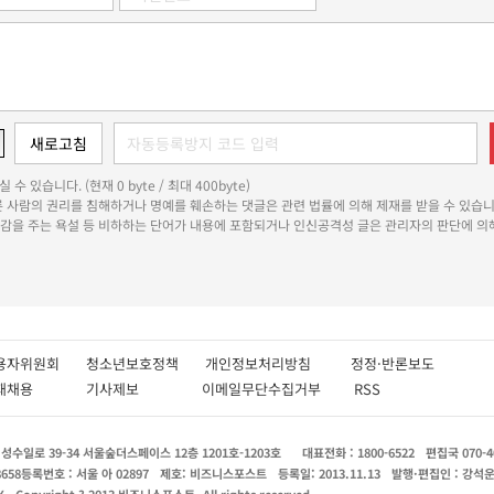
 수 있습니다. (현재 0 byte / 최대 400byte)
다른 사람의 권리를 침해하거나 명예를 훼손하는 댓글은 관련 법률에 의해 제재를 받을 수 있습니
쾌감을 주는 욕설 등 비하하는 단어가 내용에 포함되거나 인신공격성 글은 관리자의 판단에 의해
용자위원회
청소년보호정책
개인정보처리방침
정정·반론보도
인재채용
기사제보
이메일무단수집거부
RSS
수일로 39-34 서울숲더스페이스 12층 1201호-1203호
대표전화 : 1800-6522
편집국 070-4
8658
등록번호 : 서울 아 02897
제호: 비즈니스포스트
등록일: 2013.11.13
발행·편집인 : 강석
X
Copyright ? 2013 비즈니스포스트. All rights reserved.