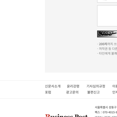
-
200자
까지 쓰실
- 저작권 등 
- 타인에게 불
신문사소개
윤리강령
기사심의규정
이
포럼
광고문의
불편신고
서울특별시 성동구 성
팩스 : 070-4015-
ISSN : 2636-171