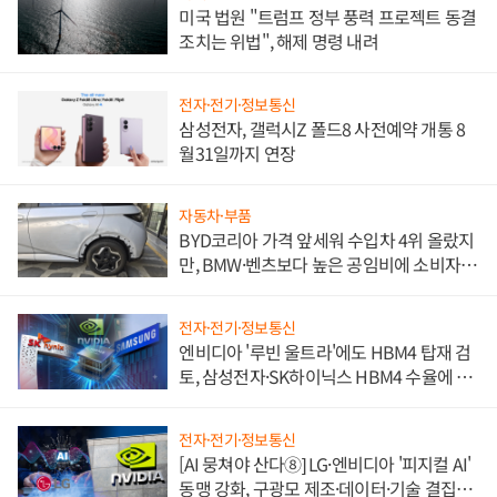
미국 법원 "트럼프 정부 풍력 프로젝트 동결
조치는 위법", 해제 명령 내려
전자·전기·정보통신
삼성전자, 갤럭시Z 폴드8 사전예약 개통 8
월31일까지 연장
자동차·부품
BYD코리아 가격 앞세워 수입차 4위 올랐지
만, BMW·벤츠보다 높은 공임비에 소비자
불만 폭발
전자·전기·정보통신
엔비디아 '루빈 울트라'에도 HBM4 탑재 검
토, 삼성전자·SK하이닉스 HBM4 수율에 주
도권 갈린다
전자·전기·정보통신
[AI 뭉쳐야 산다⑧] LG·엔비디아 '피지컬 AI'
동맹 강화, 구광모 제조·데이터·기술 결집