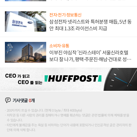
해 종합 로보틱스 기업으로
전자·전기·정보통신
삼성전자 넷리스트와 특허분쟁 매듭, 5년 동
안 최대 1.3조 라이선스비 지급
소비자·유통
이부진 야심작 '신라스테이' 서울신라호텔
보다 잘 나가, 평택·주문진·해남·건대로 성
장판 더 넓힌다
기사댓글
0
개
200자까지 쓰실 수 있습니다. (현재 0 byte / 최대 400byte)
저작권 등 다른 사람의 권리를 침해하거나 명예를 훼손하는 댓글은 관련 법률에 의해 제재를 받을
수 있습니다.
타인에게 불쾌감을 주는 욕설 등 비하하는 단어가 내용에 포함되거나 인신공격성 글은 관리자의 판
단에 의해 삭제 합니다.