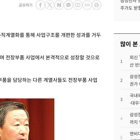
삼성전자 
공유하기
주가도 받칠
수직계열화를 통해 사업구조를 개편한 성과를 거두
많이 본
리며 전장부품 사업에서 본격적으로 성장할 것으로
외신 
1
산 반
삼성전
장부품을 담당하는 다른 계열사들도 전장부품 사업
2
권가 
국내외
3
·대우
삼성전
4
까지
엔비디
5