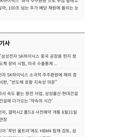
SK하이닉스 '파격 주주환원'으로 투심 달래고
까, 100조 넘는 추가 배당 재원에 쏠리는 눈
 기사
"삼성전자 SK하이닉스 중국 공장용 현지 생
도체 장비 시험, 미국 수출통제 ..
자 SK하이닉스 소극적 주주환원에 해외 증
비판, "반도체 호황 지속성 의문"
서 속도 붙는 원전 사업, 삼성물산·현대건설
건설에 다가오는 '약속의 시간'
자, 갤럭시Z 폴드8 사전예약 개통 8월31일
 연장
아 '루빈 울트라'에도 HBM4 탑재 검토, 삼