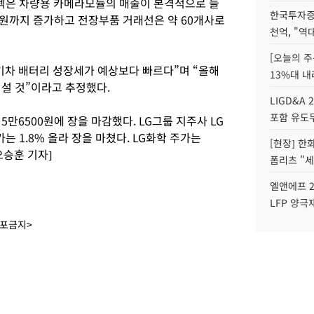
텍은 차량용 카메라모듈의 매출이 본격적으로 늘
한국투자증
 원까지 증가하고 전장부품 거래선은 약 60개사로
천억, "역
[오늘의 주
기차 배터리 성장세가 예상보다 빠르다”며 “올해
13%대 내
어설 것”이라고 추정했다.
LIGD&A 
포함 유도무
 5만6500원에 장을 마감했다. LG그룹 지주사 LG
가는 1.8% 올라 장을 마쳤다. LG화학 주가는
[현장] 한
오승훈 기자]
폼리츠 "세
엘앤에프 2
LFP 양극
배포금지>