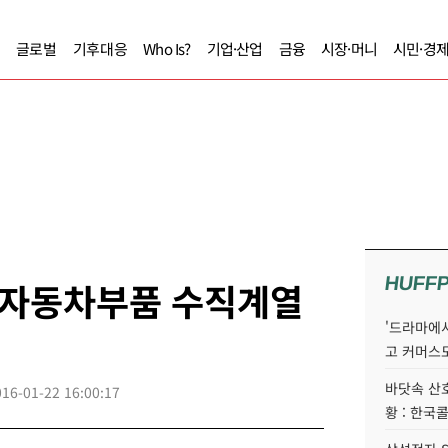
글로벌
기후대응
Who Is?
기업·산업
금융
시장·머니
시민·경
HUFF
 자동차부품 수직계열
'드라마에서
고 커머스
바닷속 산
016-01-22 16:00:17
황 : 한국