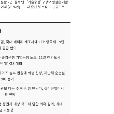
분할 2년, 실적 안
'기술중심' 구광모 힘실은 개발
이사 사장
어서 [2026년]
자 출신 첫 수장, 기술압도로
경쟁력 확보 사활 [2026년]
사
, 국내 배터리 제조사에 LFP 양극재 19만
기 공급 합의
수출입은행 기업은행 노조, 11일 여의도서
 반대' 결의대회
차이즈 놀부 법원에 회생 신청, 지난해 순손실
 9배 증가
구광모 다음 주 젠슨 황 만난다, 실리콘밸리서
' 논의 전망
 증권사 대상 국고채 담합 의혹 심의, 최대
금 가능성