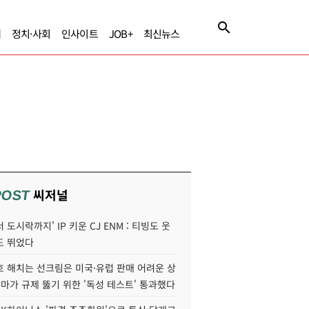
제
정치·사회
인사이트
JOB+
최신뉴스
씨저널
POST
 도시락까지' IP 키운 CJ ENM : 티빙도 웃
도 뛰었다
호 해치는 선크림은 미국·유럽 판매 어려운 상
콜마가 규제 뚫기 위한 '독성 테스트' 통과했다