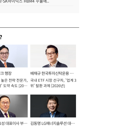
·SK하이닉스 HBM4 수율에..
?
뱅크 행장
배재규 한국투자신탁운용 대
 높은 전략 전문가,
국내 ETF 시장 선구자, '업계 3
표이사 사장
' 도약 속도 [2026
위' 탈환 과제 [2026년]
효성 대표이사 부회
김동명 LG에너지솔루션 대표