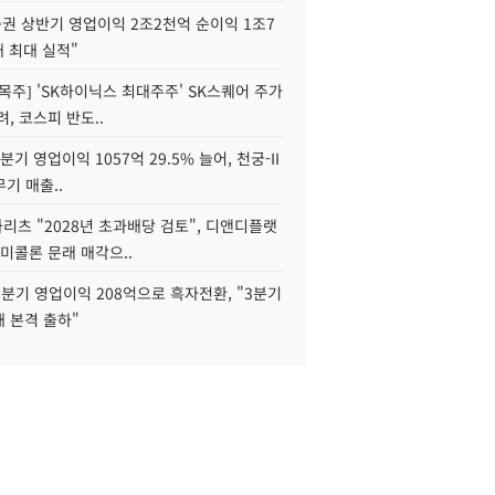
권 상반기 영업이익 2조2천억 순이익 1조7
대 최대 실적"
목주] 'SK하이닉스 최대주주' SK스퀘어 주가
려, 코스피 반도..
2분기 영업이익 1057억 29.5% 늘어, 천궁-II
기 매출..
화리츠 "2028년 초과배당 검토", 디앤디플랫
미콜론 문래 매각으..
분기 영업이익 208억으로 흑자전환, "3분기
재 본격 출하"