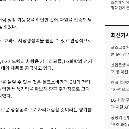
효성과 인적 
장
정화 단계 들
처럼 성장 가능성을 확인한 곳에 자원을 집중해 남
강조했다.
최신기
지 효과로 시장경쟁력을 높일 수 있고 안정적으로
포스코퓨처엠
톤 6년 장
 LG이노텍의 차량용 카메라모듈, LG화학의 전기
산업은행 
형태의 제품을 공급하고 있다.
'지방 이전
약을 늘릴 수 있는 것은 폴크스바겐과 GM의 전략
한식 프랜
강력한 납품기업을 확보해 향후 추가적으로 고객
139억으로
석했다.
LG 회장 
'피지컬 AI
 새로운 성장동력으로 자리매김할 것이라는 평가를
공정위 은행
15조 과징