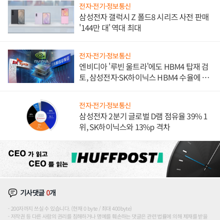
전자·전기·정보통신
삼성전자 갤럭시 Z 폴드8 시리즈 사전 판매
'144만 대' 역대 최대
전자·전기·정보통신
엔비디아 '루빈 울트라'에도 HBM4 탑재 검
토, 삼성전자·SK하이닉스 HBM4 수율에 주
도권 갈린다
전자·전기·정보통신
삼성전자 2분기 글로벌 D램 점유율 39% 1
위, SK하이닉스와 13%p 격차
기사댓글
0
개
200자까지 쓰실 수 있습니다. (현재 0 byte / 최대 400byte)
저작권 등 다른 사람의 권리를 침해하거나 명예를 훼손하는 댓글은 관련 법률에 의해 제재를 받을