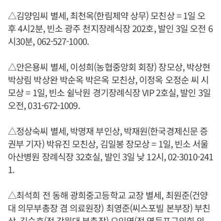
△김양임씨 별세, 최천옥(한림제약 상무) 모친상 = 1일 오
후 4시2분, 빈소 광주 천지장례식장 202호, 발인 3일 오전 6
시30분, 062-527-1000.
△안은용씨 별세, 이성희(농협중앙회 회장) 장모상, 박상현
박상림 박상완 박순옥 박은옥 모친상, 이정옥 오정순 씨 시
모상 = 1일, 빈소 쉴낙원 경기장례식장 VIP 2호실, 발인 3일
오전, 031-672-1009.
△정상숙씨 별세, 박명재 부인상, 박재원(한국경제신문 증
권부 기자) 박유진 모친상, 김일봉 장모상 = 1일, 빈소 서울
아산병원 장례식장 32호실, 발인 3일 낮 12시, 02-3010-241
1.
△최석희 전 동해 광희중고등학교 교장 별세, 최원준(건양
대 의무부총장 겸 의료원장) 최영준(씨스포빌 본부장) 부친
상, 김승호(전 강원대 부총장) 오인영(전 영등포구의회 의