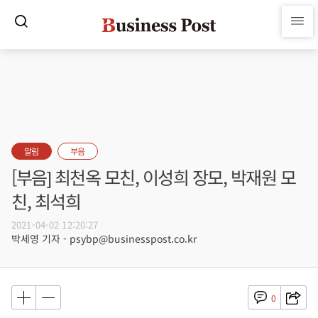
알림
부음
[부음] 최천옥 모친, 이성희 장모, 박재원 모
친, 최석희
2021-04-02 12:20:27
박세영 기자 - psybp@businesspost.co.kr
0