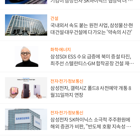
기감이 삼성전자 SK하이닉스 협상력 더 키
워
건설
국내외서 속도 붙는 원전 사업, 삼성물산·현
대건설·대우건설에 다가오는 '약속의 시간'
화학·에너지
삼성SDI ESS 수요 급증에 북미 증설 타진,
최주선 스텔란티스·GM 합작공장 건설 재추
진하나
전자·전기·정보통신
삼성전자, 갤럭시Z 폴드8 사전예약 개통 8
월31일까지 연장
전자·전기·정보통신
삼성전자 SK하이닉스 소극적 주주환원에
해외 증권가 비판, "반도체 호황 지속성 의
문"