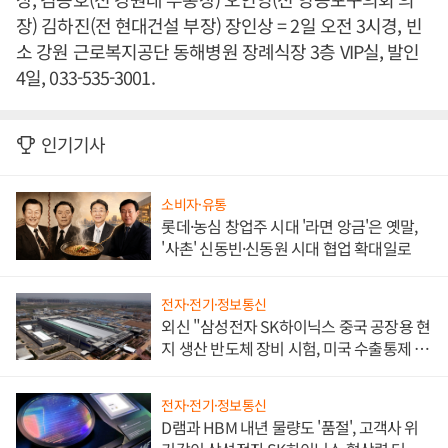
장) 김하진(전 현대건설 부장) 장인상 = 2일 오전 3시경, 빈
소 강원 근로복지공단 동해병원 장례식장 3층 VIP실, 발인
4일, 033-535-3001.
인기기사
소비자·유통
롯데·농심 창업주 시대 '라면 앙금'은 옛말,
'사촌' 신동빈·신동원 시대 협업 확대일로
전자·전기·정보통신
외신 "삼성전자 SK하이닉스 중국 공장용 현
지 생산 반도체 장비 시험, 미국 수출통제 대
비"
전자·전기·정보통신
D램과 HBM 내년 물량도 '품절', 고객사 위