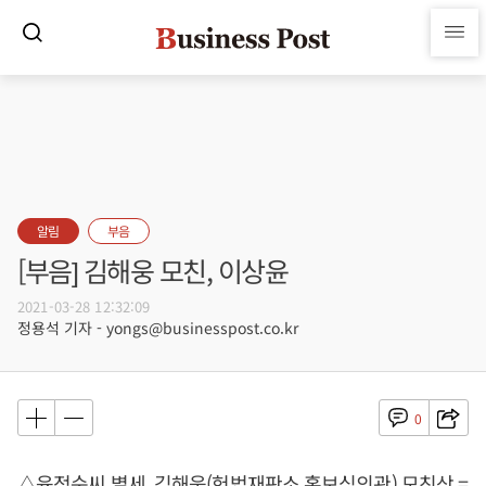
알림
부음
[부음] 김해웅 모친, 이상윤
2021-03-28 12:32:09
정용석 기자 - yongs@businesspost.co.kr
0
△육정순씨 별세, 김해웅(헌법재판소 홍보심의관) 모친상 =