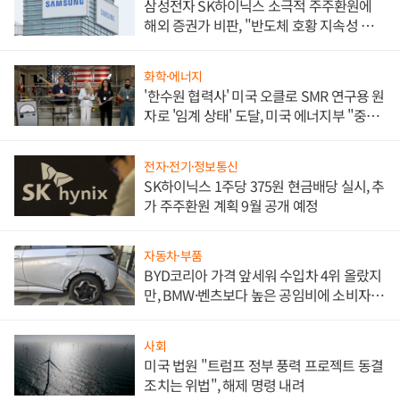
삼성전자 SK하이닉스 소극적 주주환원에
해외 증권가 비판, "반도체 호황 지속성 의
문"
화학·에너지
'한수원 협력사' 미국 오클로 SMR 연구용 원
자로 '임계 상태' 도달, 미국 에너지부 "중요
한 이정표"
전자·전기·정보통신
SK하이닉스 1주당 375원 현금배당 실시, 추
가 주주환원 계획 9월 공개 예정
자동차·부품
BYD코리아 가격 앞세워 수입차 4위 올랐지
만, BMW·벤츠보다 높은 공임비에 소비자
불만 폭발
사회
미국 법원 "트럼프 정부 풍력 프로젝트 동결
조치는 위법", 해제 명령 내려