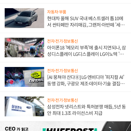
자동차·부품
현대차 올해 SUV 국내 베스트셀러 톱10에
서 싼타페만 자리매김, 그랜저·아반떼 '세단
쌍끌이'로 내수 방어
전자·전기·정보통신
아이폰18 '메모리 부족'에 출시 지연되나, 삼
성디스플레이 LG디스플레이 LG이노텍 '탈
애플' 수익 다각화 속도
전자·전기·정보통신
[AI 뭉쳐야 산다⑧] LG·엔비디아 '피지컬 AI'
동맹 강화, 구광모 제조·데이터·기술 결집
해 종합 로보틱스 기업으로
전자·전기·정보통신
삼성전자 넷리스트와 특허분쟁 매듭, 5년 동
안 최대 1.3조 라이선스비 지급