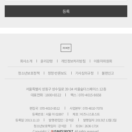
PC버전
회사소개
윤리강령
개인정보처리방침
이용자위원회
청소년보호정책
정정·반론보도
기사심의규정
불편신고
서울특별시 성동구 성수일로 39-34 서울숲더스페이스 12층
대표전화 : 1800-6522
팩스 : 070-4015-8658
편집국 : 070-4010-8512
사업본부 : 070-4010-7078
등록번호 : 서울 아 02897
제호 : 비즈니스포스트
등록일: 2013.11.13
발행·편집인 : 강석운
발행일자: 2013년 12월 2일
청소년보호책임자 : 강석운
ISSN : 2636-171X
Copyright ⓒ
B
USINESSPOST
. All rights reserved.