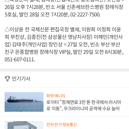
26일 오후 7시28분, 빈소 서울 신촌세브란스병원 장례식장
5호실, 발인 28일 오전 7시20분, 02-2227-7500.
△이상윤 전 국제신문 편집국장 별세, 이원희 이정희 이윤
희 부친상, 김종진(전 삼성물산 영남지사장) 이해민(개인사
업) 김태주(개인사업) 장인상 = 27일 오전, 빈소 부산 부산
진구 온종합병원 장례식장 VIP실, 발인 29일 오전 8시30분,
051-607-0111.
인기기사
화학·에너지
로이터 "정제연료 3만 톤 한국에서 러시아
로 이동", 우크라이나의 공격에 수요 늘어
전자·전기·정보통신