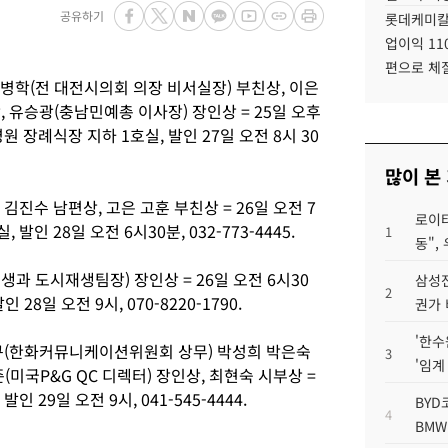
공유하기
롯데케미칼
업이익 11
편으로 체
병학(전 대전시의회 의장 비서실장) 부친상, 이은
 유승광(충남민예총 이사장) 장인상 = 25일 오후
원 장례식장 지하 1호실, 발인 27일 오전 8시 30
많이 본
진수 남편상, 고은 고훈 부친상 = 26일 오전 7
로이터
인 28일 오전 6시30분, 032-773-4445.
1
동",
과 도시재생팀장) 장인상 = 26일 오전 6시30
삼성전
2
28일 오전 9시, 070-8220-1790.
권가 
'한수
규(한화커뮤니케이션위원회 상무) 박성희 박은숙
3
'임계
미국P&G QC 디렉터) 장인상, 최현숙 시부상 =
 29일 오전 9시, 041-545-4444.
BYD
4
BMW