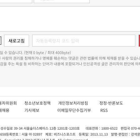
 수 있습니다. (현재 0 byte / 최대 400byte)
다른 사람의 권리를 침해하거나 명예를 훼손하는 댓글은 관련 법률에 의해 제재를 받을 수 있습니
쾌감을 주는 욕설 등 비하하는 단어가 내용에 포함되거나 인신공격성 글은 관리자의 판단에 의해
용자위원회
청소년보호정책
개인정보처리방침
정정·반론보도
인재채용
기사제보
이메일무단수집거부
RSS
수일로 39-34 서울숲더스페이스 12층 1201호-1203호
대표전화 : 1800-6522
편집국 070-4
8658
등록번호 : 서울 아 02897
제호: 비즈니스포스트
등록일: 2013.11.13
발행·편집인 : 강석
X
Copyright ? 2013 비즈니스포스트. All rights reserved.