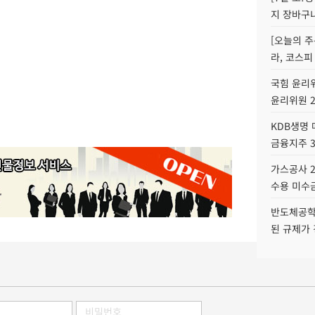
지 장바구
[오늘의 주
라, 코스피
국힘 윤리위
윤리위원 
KDB생명
금융지주 
가스공사 2
수용 미수금
반도체공학
된 규제가 