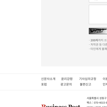
-
200자
까지 쓰실
- 저작권 등 
- 타인에게 불
신문사소개
윤리강령
기사심의규정
이
포럼
광고문의
불편신고
서울특별시 성동구 성
팩스 : 070-4015-
ISSN : 2636-171