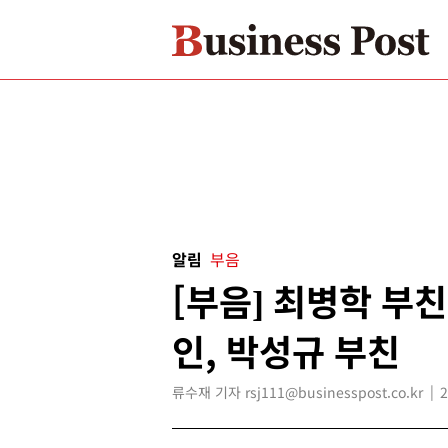
알림
부음
[부음] 최병학 부친
인, 박성규 부친
류수재 기자 rsj111@businesspost.co.kr
2