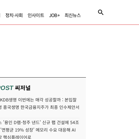
제
정치·사회
인사이트
JOB+
최신뉴스
씨저널
POST
' KDB생명 이번에는 매각 성공할까 : 본입찰
명 흥국생명 한국금융지주가 최종 인수제안서
 '용인 D램-청주 낸드' 신규 팹 건설에 54조
 '연평균 19% 성장' 메모리 수요 대응해 AI
장 핵심플레이어로