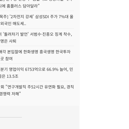
니에 홈플러스 담아달라"
목주] '2차전지 강세' 삼성SDI 주가 7%대 올
 외국인 매도세..
 '돌려차기 발언' 서범수·진종오 징계 착수,
2명은 사퇴
 매각 본입찰에 한화생명 흥국생명 한국투자
3곳 참여
분기 영업이익 6753억으로 66.9% 늘어, 민
은 13.5조
회 "연구개발직 주52시간 유연화 필요, 경직
경쟁력 저해"