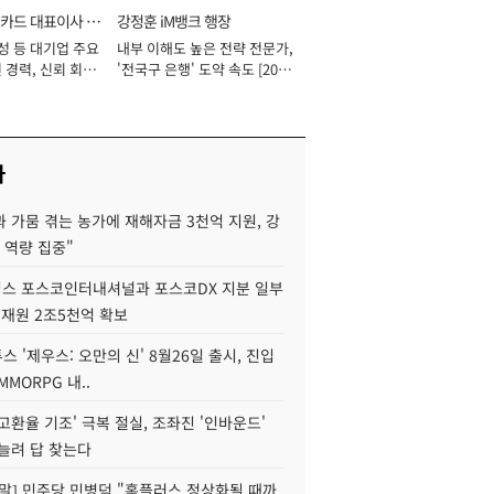
카드 대표이사 사
강정훈 iM뱅크 행장
성 등 대기업 주요
내부 이해도 높은 전략 전문가,
 경력, 신뢰 회복
'전국구 은행' 도약 속도 [2026
[2026년]
년]
사
 가뭄 겪는 농가에 재해자금 3천억 지원, 강
 역량 집중"
스 포스코인터내셔널과 포스코DX 지분 일부
 재원 2조5천억 확보
투스 '제우스: 오만의 신' 8월26일 출시, 진입
MMORPG 내..
고환율 기조' 극복 절실, 조좌진 '인바운드'
늘려 답 찾는다
정말] 민주당 민병덕 "홈플러스 정상화될 때까