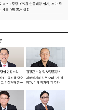
이닉스 1주당 375원 현금배당 실시, 추가 주
 계획 9월 공개 예정
?
통령실 민정수석비
김정균 보령 및 보령홀딩스 대
 출신, 공소청·중수
제약업계의 젊은 오너 3세 경
표이사 사장
두고 검찰개혁 완수
영자, 미래 먹거리 '우주와 헬
년]
스케어' 공들여 [2026년]