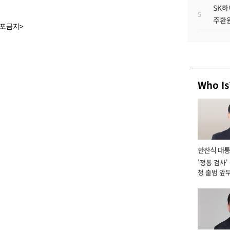
SK하
5
주환원
배포금지>
Who Is
한찬식 대
'정통 검사'
서관
청 출범 앞
맡아 [2026