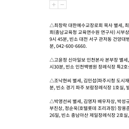
△최창락 대한예수교장로회 목사 별세, 최
희(충남교육청 교육연수원 연구사) 시부상,
9시 45분, 빈소 대전 서구 관저동 건양대병
분, 042-600-6660.
△고윤정 신아일보 인천본사 본부장 별세, 김
시30분, 빈소 인천백병원 장례식장 특2호실, 발
△조낙현씨 별세, 김민섭(파주시청 도시재생
분, 빈소 경기 파주 보람장례식장 1호실, 발인 
△박영선씨 별세, 김영자 배우자상, 박성
부친상, 정순욱(호텔롯데 조리과장) 장용준(
26일, 빈소 충남아산 제일장례식장 2호실, 발인