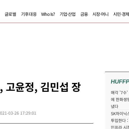
글로벌
기후대응
Who Is?
기업·산업
금융
시장·머니
시민·경
HUFF
, 고윤정, 김민섭 장
매각 '7수
에 한화생
냈다
021-03-26 17:29:01
SK하이닉스
투입한다 :
인프라 시