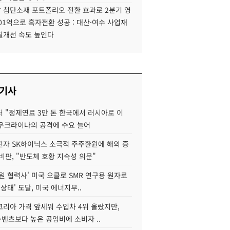
 첨단소재 포트폴리오 전환 효과로 2분기 영
01억으로 흑자전환 성공 : 대산·여수 사업재
질개선 속도 높인다
 기사
 "정제연료 3만 톤 한국에서 러시아로 이
 우크라이나의 공격에 수요 늘어
자 SK하이닉스 소극적 주주환원에 해외 증
비판, "반도체 호황 지속성 의문"
원 협력사' 미국 오클로 SMR 연구용 원자로
 상태' 도달, 미국 에너지부..
코리아 가격 앞세워 수입차 4위 올랐지만,
·벤츠보다 높은 공임비에 소비자 ..