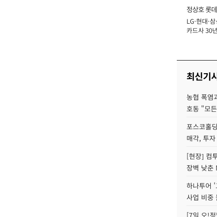
정상호 롯데
LG·현대·삼
장
카드사 30년
에 '초집중' 
최신기
농협 폭염과
호동 "모든
포스코홀딩
매각, 투자
[현장] 컴
장벽 낮춘 
하나투어 '
사업 비중 
[7일 오!